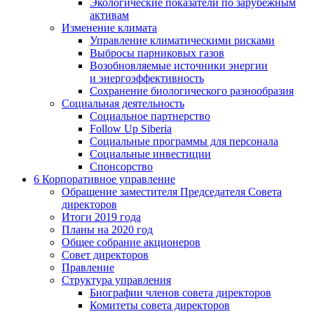
Экологические показатели по зарубежным
активам
Изменение климата
Управление климатическими рисками
Выбросы парниковых газов
Возобновляемые источники энергии
и энергоэффективность
Сохранение биологического разнообразия
Социальная деятельность
Социальное партнерство
Follow Up Siberia
Социальные программы для персонала
Социальные инвестиции
Спонсорство
6
Корпоративное управление
Обращение заместителя Председателя Совета
директоров
Итоги 2019 года
Планы на 2020 год
Общее собрание акционеров
Совет директоров
Правление
Структура управления
Биографии членов совета директоров
Комитеты совета директоров