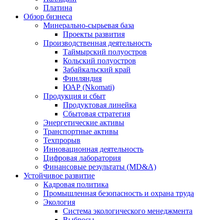
Платина
Обзор бизнеса
Минерально-сырьевая база
Проекты развития
Производственная деятельность
Таймырский полуостров
Кольский полуостров
Забайкальский край
Финляндия
ЮАР (Nkomati)
Продукция и сбыт
Продуктовая линейка
Сбытовая стратегия
Энергетические активы
Транспортные активы
Техпрорыв
Инновационная деятельность
Цифровая лаборатория
Финансовые результаты (MD&A)
Устойчивое развитие
Кадровая политика
Промышленная безопасность и охрана труда
Экология
Система экологического менеджмента
Выбросы