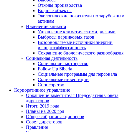
Отходы производства
Водные объекты
Экологические показатели по зарубежным
активам
Изменение климата
Управление климатическими рисками
Выбросы парниковых газов
Возобновляемые источники энергии
и энергоэффективность
Сохранение биологического разнообразия
Социальная деятельность
Социальное партнерство
Follow Up Siberia
Социальные программы для персонала
Социальные инвестиции
Спонсорство
Корпоративное управление
Обращение заместителя Председателя Совета
директоров
Итоги 2019 года
Планы на 2020 год
Общее собрание акционеров
Совет директоров
Правление