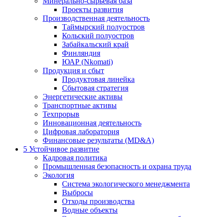
Минерально-сырьевая база
Проекты развития
Производственная деятельность
Таймырский полуостров
Кольский полуостров
Забайкальский край
Финляндия
ЮАР (Nkomati)
Продукция и сбыт
Продуктовая линейка
Сбытовая стратегия
Энергетические активы
Транспортные активы
Техпрорыв
Инновационная деятельность
Цифровая лаборатория
Финансовые результаты (MD&A)
5
Устойчивое развитие
Кадровая политика
Промышленная безопасность и охрана труда
Экология
Система экологического менеджмента
Выбросы
Отходы производства
Водные объекты