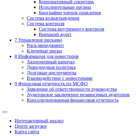
Корпоративный секретарь
Исполнительные органы
Биографии членов правления
Система вознаграждения
Система контроля
Система внутреннего контроля
Внешний аудит
7
Управление рисками
Риск-менеджмент
Ключевые риски
8
Информация для инвесторов
Акционерный капитал
Дивидендная политика
Долговые инструменты
Взаимодействие с инвеcторами
9
Финасовая отчетность по МСФО
Заявление об ответственности руководства
Аудиторское заключение независимых аудиторов
Консолидированная финансовая отчетность
Интерактивный анализ
Центр загрузки
Карта сайта