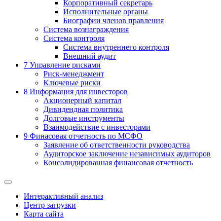
Корпоративный секретарь
Исполнительные органы
Биографии членов правления
Система вознаграждения
Система контроля
Система внутреннего контроля
Внешний аудит
7
Управление рисками
Риск-менеджмент
Ключевые риски
8
Информация для инвесторов
Акционерный капитал
Дивидендная политика
Долговые инструменты
Взаимодействие с инвеcторами
9
Финасовая отчетность по МСФО
Заявление об ответственности руководства
Аудиторское заключение независимых аудиторов
Консолидированная финансовая отчетность
Интерактивный анализ
Центр загрузки
Карта сайта