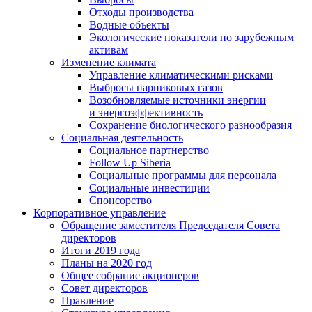
Отходы производства
Водные объекты
Экологические показатели по зарубежным
активам
Изменение климата
Управление климатическими рисками
Выбросы парниковых газов
Возобновляемые источники энергии
и энергоэффективность
Сохранение биологического разнообразия
Социальная деятельность
Социальное партнерство
Follow Up Siberia
Социальные программы для персонала
Социальные инвестиции
Спонсорство
Корпоративное управление
Обращение заместителя Председателя Совета
директоров
Итоги 2019 года
Планы на 2020 год
Общее собрание акционеров
Совет директоров
Правление