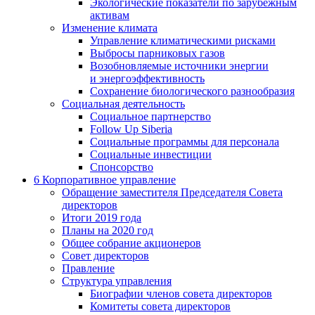
Экологические показатели по зарубежным
активам
Изменение климата
Управление климатическими рисками
Выбросы парниковых газов
Возобновляемые источники энергии
и энергоэффективность
Сохранение биологического разнообразия
Социальная деятельность
Социальное партнерство
Follow Up Siberia
Социальные программы для персонала
Социальные инвестиции
Спонсорство
6
Корпоративное управление
Обращение заместителя Председателя Совета
директоров
Итоги 2019 года
Планы на 2020 год
Общее собрание акционеров
Совет директоров
Правление
Структура управления
Биографии членов совета директоров
Комитеты совета директоров