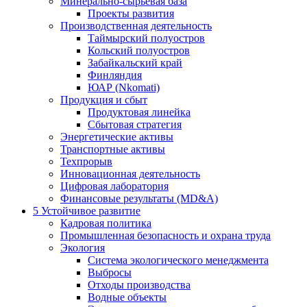
Минерально-сырьевая база
Проекты развития
Производственная деятельность
Таймырский полуостров
Кольский полуостров
Забайкальский край
Финляндия
ЮАР (Nkomati)
Продукция и сбыт
Продуктовая линейка
Сбытовая стратегия
Энергетические активы
Транспортные активы
Техпрорыв
Инновационная деятельность
Цифровая лаборатория
Финансовые результаты (MD&A)
5
Устойчивое развитие
Кадровая политика
Промышленная безопасность и охрана труда
Экология
Система экологического менеджмента
Выбросы
Отходы производства
Водные объекты