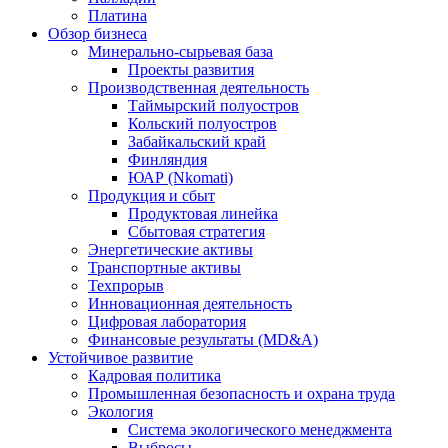
Платина
Обзор бизнеса
Минерально-сырьевая база
Проекты развития
Производственная деятельность
Таймырский полуостров
Кольский полуостров
Забайкальский край
Финляндия
ЮАР (Nkomati)
Продукция и сбыт
Продуктовая линейка
Сбытовая стратегия
Энергетические активы
Транспортные активы
Техпрорыв
Инновационная деятельность
Цифровая лаборатория
Финансовые результаты (MD&A)
Устойчивое развитие
Кадровая политика
Промышленная безопасность и охрана труда
Экология
Система экологического менеджмента
Выбросы