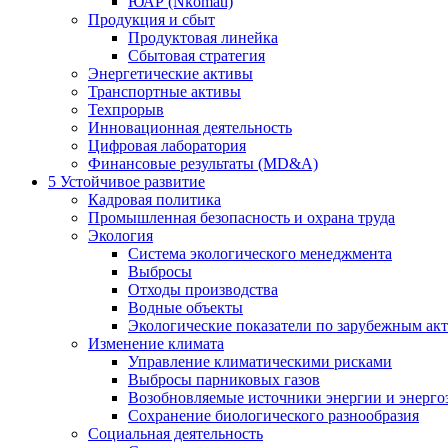
ЮАР (Nkomati)
Продукция и сбыт
Продуктовая линейка
Сбытовая стратегия
Энергетические активы
Транспортные активы
Техпрорыв
Инновационная деятельность
Цифровая лаборатория
Финансовые результаты (MD&A)
5
Устойчивое развитие
Кадровая политика
Промышленная безопасность и охрана труда
Экология
Система экологического менеджмента
Выбросы
Отходы производства
Водные объекты
Экологические показатели по зарубежным ак
Изменение климата
Управление климатическими рисками
Выбросы парниковых газов
Возобновляемые источники энергии и энерго
Сохранение биологического разнообразия
Социальная деятельность