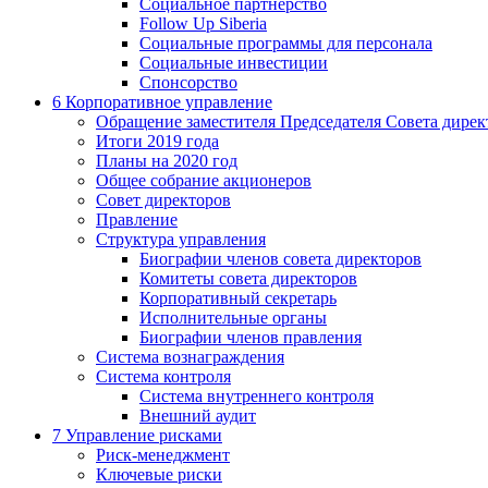
Социальное партнерство
Follow Up Siberia
Социальные программы для персонала
Социальные инвестиции
Спонсорство
6
Корпоративное управление
Обращение заместителя Председателя Совета дирек
Итоги 2019 года
Планы на 2020 год
Общее собрание акционеров
Совет директоров
Правление
Структура управления
Биографии членов совета директоров
Комитеты совета директоров
Корпоративный секретарь
Исполнительные органы
Биографии членов правления
Система вознаграждения
Система контроля
Система внутреннего контроля
Внешний аудит
7
Управление рисками
Риск-менеджмент
Ключевые риски