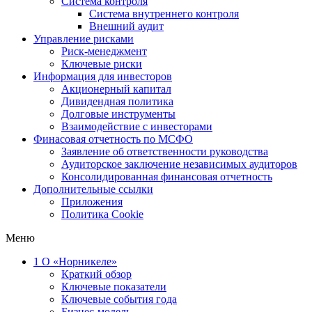
Система контроля
Система внутреннего контроля
Внешний аудит
Управление рисками
Риск-менеджмент
Ключевые риски
Информация для инвесторов
Акционерный капитал
Дивидендная политика
Долговые инструменты
Взаимодействие с инвеcторами
Финасовая отчетность по МСФО
Заявление об ответственности руководства
Аудиторское заключение независимых аудиторов
Консолидированная финансовая отчетность
Дополнительные ссылки
Приложения
Политика Cookie
Меню
1
О «Норникеле»
Краткий обзор
Ключевые показатели
Ключевые события года
Бизнес-модель