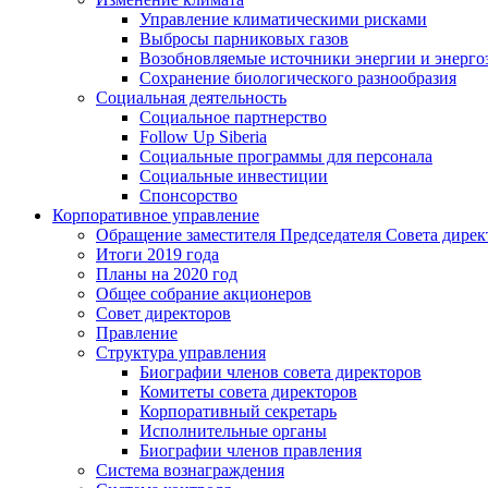
Управление климатическими рисками
Выбросы парниковых газов
Возобновляемые источники энергии и энерго
Сохранение биологического разнообразия
Социальная деятельность
Социальное партнерство
Follow Up Siberia
Социальные программы для персонала
Социальные инвестиции
Спонсорство
Корпоративное управление
Обращение заместителя Председателя Совета дирек
Итоги 2019 года
Планы на 2020 год
Общее собрание акционеров
Совет директоров
Правление
Структура управления
Биографии членов совета директоров
Комитеты совета директоров
Корпоративный секретарь
Исполнительные органы
Биографии членов правления
Система вознаграждения