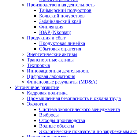
Производственная деятельность
Таймырский полуостров
Кольский полуостров
Забайкальский край
Финляндия
ЮАР (Nkomati)
Продукция и сбыт
Продуктовая линейка
Сбытовая стратегия
Энергетические активы
Транспортные активы
Техпрорыв
Инновационная деятельность
Цифровая лаборатория
Финансовые результаты (MD&A)
Устойчивое развитие
Кадровая политика
Промышленная безопасность и охрана труда
Экология
Система экологического менеджмента
Выбросы
Отходы производства
Водные объекты
Экологические показатели по зарубежным ак
Изменение климата