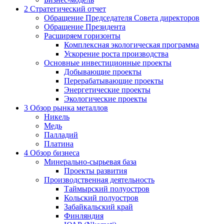
2
Стратегический отчет
Обращение Председателя Совета директоров
Обращение Президента
Расширяем горизонты
Комплексная экологическая программа
Ускорение роста производства
Основные инвестиционные проекты
Добывающие проекты
Перерабатывающие проекты
Энергетические проекты
Экологические проекты
3
Обзор рынка металлов
Никель
Медь
Палладий
Платина
4
Обзор бизнеса
Минерально-сырьевая база
Проекты развития
Производственная деятельность
Таймырский полуостров
Кольский полуостров
Забайкальский край
Финляндия