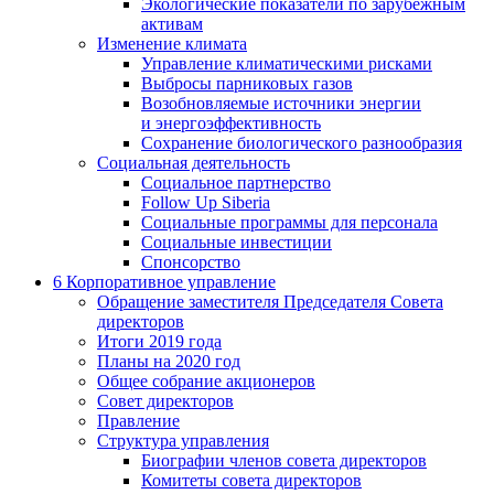
Экологические показатели по зарубежным
активам
Изменение климата
Управление климатическими рисками
Выбросы парниковых газов
Возобновляемые источники энергии
и энергоэффективность
Сохранение биологического разнообразия
Социальная деятельность
Социальное партнерство
Follow Up Siberia
Социальные программы для персонала
Социальные инвестиции
Спонсорство
6
Корпоративное управление
Обращение заместителя Председателя Совета
директоров
Итоги 2019 года
Планы на 2020 год
Общее собрание акционеров
Совет директоров
Правление
Структура управления
Биографии членов совета директоров
Комитеты совета директоров