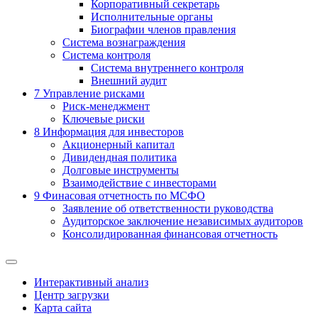
Корпоративный секретарь
Исполнительные органы
Биографии членов правления
Система вознаграждения
Система контроля
Система внутреннего контроля
Внешний аудит
7
Управление рисками
Риск-менеджмент
Ключевые риски
8
Информация для инвесторов
Акционерный капитал
Дивидендная политика
Долговые инструменты
Взаимодействие с инвеcторами
9
Финасовая отчетность по МСФО
Заявление об ответственности руководства
Аудиторское заключение независимых аудиторов
Консолидированная финансовая отчетность
Интерактивный анализ
Центр загрузки
Карта сайта