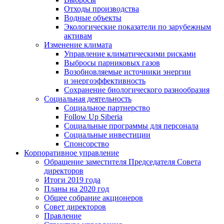
Отходы производства
Водные объекты
Экологические показатели по зарубежным
активам
Изменение климата
Управление климатическими рисками
Выбросы парниковых газов
Возобновляемые источники энергии
и энергоэффективность
Сохранение биологического разнообразия
Социальная деятельность
Социальное партнерство
Follow Up Siberia
Социальные программы для персонала
Социальные инвестиции
Спонсорство
Корпоративное управление
Обращение заместителя Председателя Совета
директоров
Итоги 2019 года
Планы на 2020 год
Общее собрание акционеров
Совет директоров
Правление