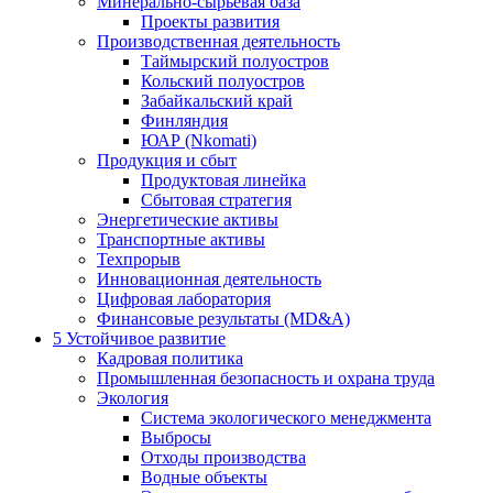
Минерально-сырьевая база
Проекты развития
Производственная деятельность
Таймырский полуостров
Кольский полуостров
Забайкальский край
Финляндия
ЮАР (Nkomati)
Продукция и сбыт
Продуктовая линейка
Сбытовая стратегия
Энергетические активы
Транспортные активы
Техпрорыв
Инновационная деятельность
Цифровая лаборатория
Финансовые результаты (MD&A)
5
Устойчивое развитие
Кадровая политика
Промышленная безопасность и охрана труда
Экология
Система экологического менеджмента
Выбросы
Отходы производства
Водные объекты