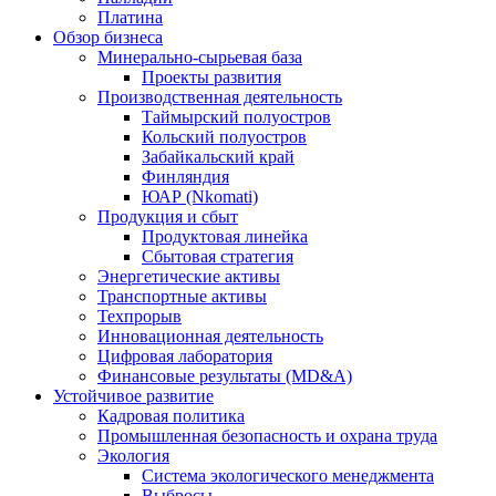
Платина
Обзор бизнеса
Минерально-сырьевая база
Проекты развития
Производственная деятельность
Таймырский полуостров
Кольский полуостров
Забайкальский край
Финляндия
ЮАР (Nkomati)
Продукция и сбыт
Продуктовая линейка
Сбытовая стратегия
Энергетические активы
Транспортные активы
Техпрорыв
Инновационная деятельность
Цифровая лаборатория
Финансовые результаты (MD&A)
Устойчивое развитие
Кадровая политика
Промышленная безопасность и охрана труда
Экология
Система экологического менеджмента
Выбросы