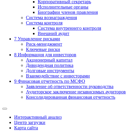
Корпоративный секретарь
Исполнительные органы
Биографии членов правления
Система вознаграждения
Система контроля
Система внутреннего контроля
Внешний аудит
7
Управление рисками
Риск-менеджмент
Ключевые риски
8
Информация для инвесторов
Акционерный капитал
Дивидендная политика
Долговые инструменты
Взаимодействие с инвеcторами
9
Финасовая отчетность по МСФО
Заявление об ответственности руководства
Аудиторское заключение независимых аудиторов
Консолидированная финансовая отчетность
Интерактивный анализ
Центр загрузки
Карта сайта