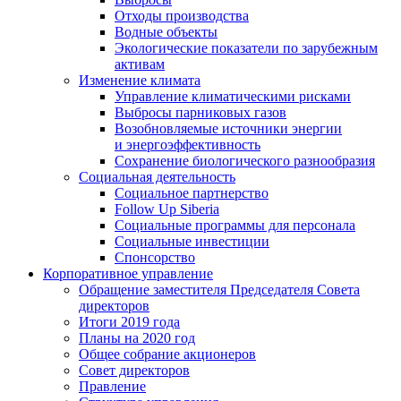
Отходы производства
Водные объекты
Экологические показатели по зарубежным
активам
Изменение климата
Управление климатическими рисками
Выбросы парниковых газов
Возобновляемые источники энергии
и энергоэффективность
Сохранение биологического разнообразия
Социальная деятельность
Социальное партнерство
Follow Up Siberia
Социальные программы для персонала
Социальные инвестиции
Спонсорство
Корпоративное управление
Обращение заместителя Председателя Совета
директоров
Итоги 2019 года
Планы на 2020 год
Общее собрание акционеров
Совет директоров
Правление