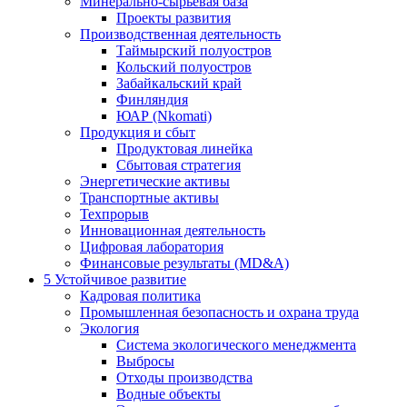
Минерально-сырьевая база
Проекты развития
Производственная деятельность
Таймырский полуостров
Кольский полуостров
Забайкальский край
Финляндия
ЮАР (Nkomati)
Продукция и сбыт
Продуктовая линейка
Сбытовая стратегия
Энергетические активы
Транспортные активы
Техпрорыв
Инновационная деятельность
Цифровая лаборатория
Финансовые результаты (MD&A)
5
Устойчивое развитие
Кадровая политика
Промышленная безопасность и охрана труда
Экология
Система экологического менеджмента
Выбросы
Отходы производства
Водные объекты