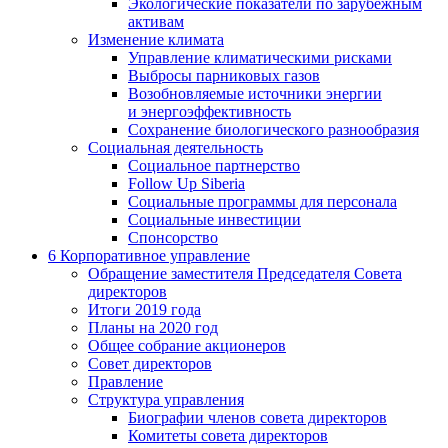
Экологические показатели по зарубежным
активам
Изменение климата
Управление климатическими рисками
Выбросы парниковых газов
Возобновляемые источники энергии
и энергоэффективность
Сохранение биологического разнообразия
Социальная деятельность
Социальное партнерство
Follow Up Siberia
Социальные программы для персонала
Социальные инвестиции
Спонсорство
6
Корпоративное управление
Обращение заместителя Председателя Совета
директоров
Итоги 2019 года
Планы на 2020 год
Общее собрание акционеров
Совет директоров
Правление
Структура управления
Биографии членов совета директоров
Комитеты совета директоров