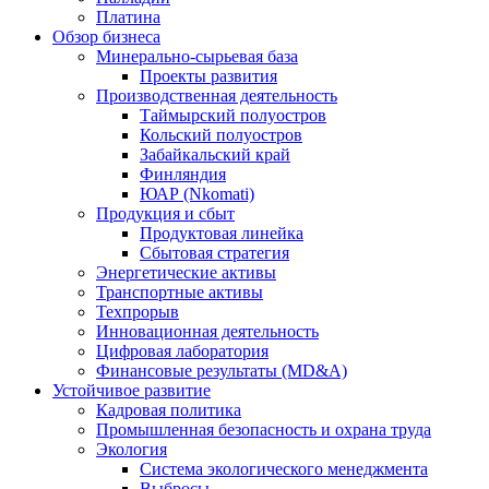
Платина
Обзор бизнеса
Минерально-сырьевая база
Проекты развития
Производственная деятельность
Таймырский полуостров
Кольский полуостров
Забайкальский край
Финляндия
ЮАР (Nkomati)
Продукция и сбыт
Продуктовая линейка
Сбытовая стратегия
Энергетические активы
Транспортные активы
Техпрорыв
Инновационная деятельность
Цифровая лаборатория
Финансовые результаты (MD&A)
Устойчивое развитие
Кадровая политика
Промышленная безопасность и охрана труда
Экология
Система экологического менеджмента
Выбросы