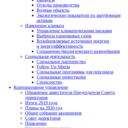
Отходы производства
Водные объекты
Экологические показатели по зарубежным
активам
Изменение климата
Управление климатическими рисками
Выбросы парниковых газов
Возобновляемые источники энергии
и энергоэффективность
Сохранение биологического разнообразия
Социальная деятельность
Социальное партнерство
Follow Up Siberia
Социальные программы для персонала
Социальные инвестиции
Спонсорство
Корпоративное управление
Обращение заместителя Председателя Совета
директоров
Итоги 2019 года
Планы на 2020 год
Общее собрание акционеров
Совет директоров
Правление