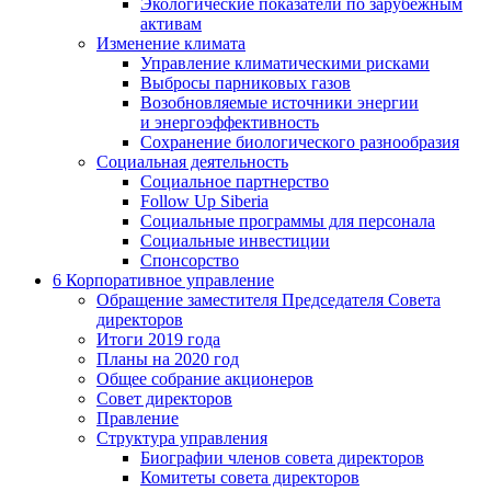
Экологические показатели по зарубежным
активам
Изменение климата
Управление климатическими рисками
Выбросы парниковых газов
Возобновляемые источники энергии
и энергоэффективность
Сохранение биологического разнообразия
Социальная деятельность
Социальное партнерство
Follow Up Siberia
Социальные программы для персонала
Социальные инвестиции
Спонсорство
6
Корпоративное управление
Обращение заместителя Председателя Совета
директоров
Итоги 2019 года
Планы на 2020 год
Общее собрание акционеров
Совет директоров
Правление
Структура управления
Биографии членов совета директоров
Комитеты совета директоров