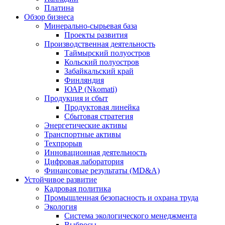
Платина
Обзор бизнеса
Минерально-сырьевая база
Проекты развития
Производственная деятельность
Таймырский полуостров
Кольский полуостров
Забайкальский край
Финляндия
ЮАР (Nkomati)
Продукция и сбыт
Продуктовая линейка
Сбытовая стратегия
Энергетические активы
Транспортные активы
Техпрорыв
Инновационная деятельность
Цифровая лаборатория
Финансовые результаты (MD&A)
Устойчивое развитие
Кадровая политика
Промышленная безопасность и охрана труда
Экология
Система экологического менеджмента
Выбросы