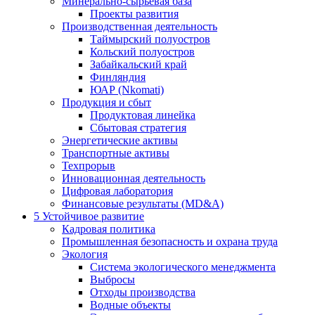
Минерально-сырьевая база
Проекты развития
Производственная деятельность
Таймырский полуостров
Кольский полуостров
Забайкальский край
Финляндия
ЮАР (Nkomati)
Продукция и сбыт
Продуктовая линейка
Сбытовая стратегия
Энергетические активы
Транспортные активы
Техпрорыв
Инновационная деятельность
Цифровая лаборатория
Финансовые результаты (MD&A)
5
Устойчивое развитие
Кадровая политика
Промышленная безопасность и охрана труда
Экология
Система экологического менеджмента
Выбросы
Отходы производства
Водные объекты