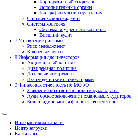
Корпоративный секретарь
Исполнительные органы
Биографии членов правления
Система вознаграждения
Система контроля
Система внутреннего контроля
Внешний аудит
7
Управление рисками
Риск-менеджмент
Ключевые риски
8
Информация для инвесторов
Акционерный капитал
Дивидендная политика
Долговые инструменты
Взаимодействие с инвеcторами
9
Финасовая отчетность по МСФО
Заявление об ответственности руководства
Аудиторское заключение независимых аудиторов
Консолидированная финансовая отчетность
Интерактивный анализ
Центр загрузки
Карта сайта