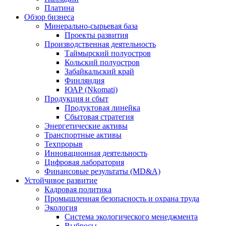
Платина
Обзор бизнеса
Минерально-сырьевая база
Проекты развития
Производственная деятельность
Таймырский полуостров
Кольский полуостров
Забайкальский край
Финляндия
ЮАР (Nkomati)
Продукция и сбыт
Продуктовая линейка
Сбытовая стратегия
Энергетические активы
Транспортные активы
Техпрорыв
Инновационная деятельность
Цифровая лаборатория
Финансовые результаты (MD&A)
Устойчивое развитие
Кадровая политика
Промышленная безопасность и охрана труда
Экология
Система экологического менеджмента
Выбросы