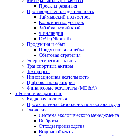
Минерально-сырьевая база
Проекты развития
Производственная деятельность
Таймырский полуостров
Кольский полуостров
Забайкальский край
Финляндия
ЮАР (Nkomati)
Продукция и сбыт
Продуктовая линейка
Сбытовая стратегия
Энергетические активы
Транспортные активы
Техпрорыв
Инновационная деятельность
Цифровая лаборатория
Финансовые результаты (MD&A)
5
Устойчивое развитие
Кадровая политика
Промышленная безопасность и охрана труда
Экология
Система экологического менеджмента
Выбросы
Отходы производства
Водные объекты