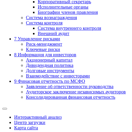
Корпоративный секретарь
Исполнительные органы
Биографии членов правления
Система вознаграждения
Система контроля
Система внутреннего контроля
Внешний аудит
7
Управление рисками
Риск-менеджмент
Ключевые риски
8
Информация для инвесторов
Акционерный капитал
Дивидендная политика
Долговые инструменты
Взаимодействие с инвеcторами
9
Финасовая отчетность по МСФО
Заявление об ответственности руководства
Аудиторское заключение независимых аудиторов
Консолидированная финансовая отчетность
Интерактивный анализ
Центр загрузки
Карта сайта