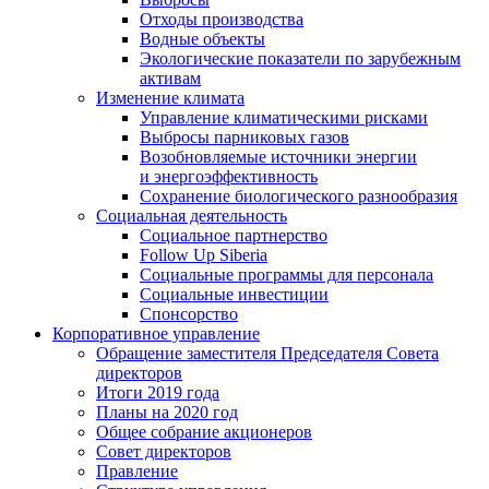
Отходы производства
Водные объекты
Экологические показатели по зарубежным
активам
Изменение климата
Управление климатическими рисками
Выбросы парниковых газов
Возобновляемые источники энергии
и энергоэффективность
Сохранение биологического разнообразия
Социальная деятельность
Социальное партнерство
Follow Up Siberia
Социальные программы для персонала
Социальные инвестиции
Спонсорство
Корпоративное управление
Обращение заместителя Председателя Совета
директоров
Итоги 2019 года
Планы на 2020 год
Общее собрание акционеров
Совет директоров
Правление