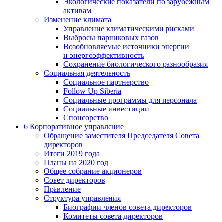
Экологические показатели по зарубежным
активам
Изменение климата
Управление климатическими рисками
Выбросы парниковых газов
Возобновляемые источники энергии
и энергоэффективность
Сохранение биологического разнообразия
Социальная деятельность
Социальное партнерство
Follow Up Siberia
Социальные программы для персонала
Социальные инвестиции
Спонсорство
6
Корпоративное управление
Обращение заместителя Председателя Совета
директоров
Итоги 2019 года
Планы на 2020 год
Общее собрание акционеров
Совет директоров
Правление
Структура управления
Биографии членов совета директоров
Комитеты совета директоров