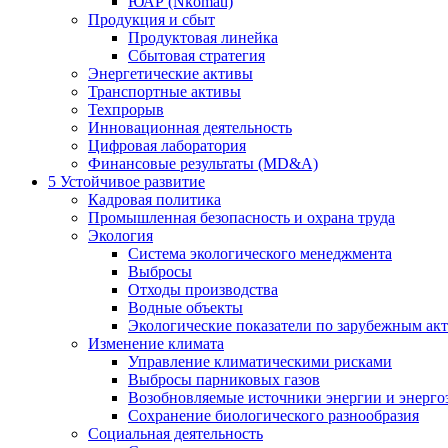
ЮАР (Nkomati)
Продукция и сбыт
Продуктовая линейка
Сбытовая стратегия
Энергетические активы
Транспортные активы
Техпрорыв
Инновационная деятельность
Цифровая лаборатория
Финансовые результаты (MD&A)
5
Устойчивое развитие
Кадровая политика
Промышленная безопасность и охрана труда
Экология
Система экологического менеджмента
Выбросы
Отходы производства
Водные объекты
Экологические показатели по зарубежным ак
Изменение климата
Управление климатическими рисками
Выбросы парниковых газов
Возобновляемые источники энергии и энерго
Сохранение биологического разнообразия
Социальная деятельность