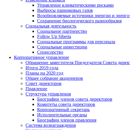
Управление климатическими рисками
Выбросы парниковых газов
Возобновляемые источники энергии и энерго
Сохранение биологического разнообразия
Социальная деятельность
Социальное партнерство
Follow Up Siberia
Социальные программы для персонала
Социальные инвестиции
Спонсорство
Корпоративное управление
Обращение заместителя Председателя Совета дирек
Итоги 2019 года
Планы на 2020 год
Общее собрание акционеров
Совет директоров
Правление
Структура управления
Биографии членов совета директоров
Комитеты совета директоров
Корпоративный секретарь
Исполнительные органы
Биографии членов правления
Система вознаграждения