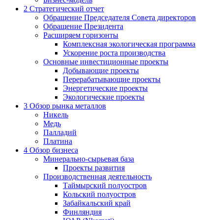
2
Стратегический отчет
Обращение Председателя Совета директоров
Обращение Президента
Расширяем горизонты
Комплексная экологическая программа
Ускорение роста производства
Основные инвестиционные проекты
Добывающие проекты
Перерабатывающие проекты
Энергетические проекты
Экологические проекты
3
Обзор рынка металлов
Никель
Медь
Палладий
Платина
4
Обзор бизнеса
Минерально-сырьевая база
Проекты развития
Производственная деятельность
Таймырский полуостров
Кольский полуостров
Забайкальский край
Финляндия