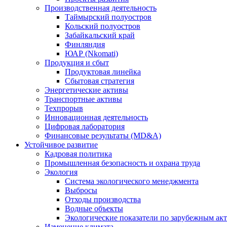
Производственная деятельность
Таймырский полуостров
Кольский полуостров
Забайкальский край
Финляндия
ЮАР (Nkomati)
Продукция и сбыт
Продуктовая линейка
Сбытовая стратегия
Энергетические активы
Транспортные активы
Техпрорыв
Инновационная деятельность
Цифровая лаборатория
Финансовые результаты (MD&A)
Устойчивое развитие
Кадровая политика
Промышленная безопасность и охрана труда
Экология
Система экологического менеджмента
Выбросы
Отходы производства
Водные объекты
Экологические показатели по зарубежным ак
Изменение климата