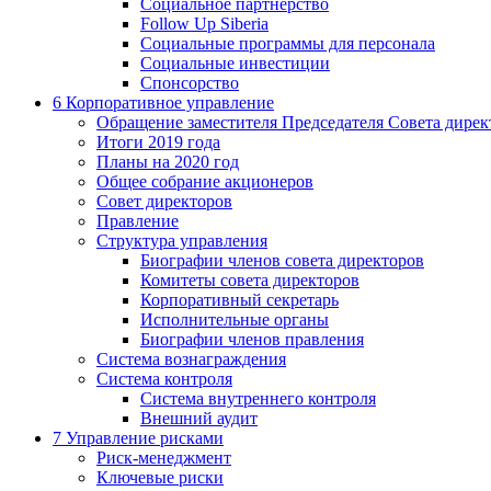
Социальное партнерство
Follow Up Siberia
Социальные программы для персонала
Социальные инвестиции
Спонсорство
6
Корпоративное управление
Обращение заместителя Председателя Совета дирек
Итоги 2019 года
Планы на 2020 год
Общее собрание акционеров
Совет директоров
Правление
Структура управления
Биографии членов совета директоров
Комитеты совета директоров
Корпоративный секретарь
Исполнительные органы
Биографии членов правления
Система вознаграждения
Система контроля
Система внутреннего контроля
Внешний аудит
7
Управление рисками
Риск-менеджмент
Ключевые риски