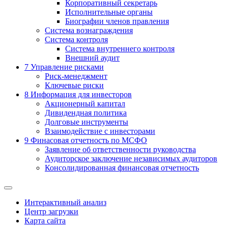
Корпоративный секретарь
Исполнительные органы
Биографии членов правления
Система вознаграждения
Система контроля
Система внутреннего контроля
Внешний аудит
7
Управление рисками
Риск-менеджмент
Ключевые риски
8
Информация для инвесторов
Акционерный капитал
Дивидендная политика
Долговые инструменты
Взаимодействие с инвеcторами
9
Финасовая отчетность по МСФО
Заявление об ответственности руководства
Аудиторское заключение независимых аудиторов
Консолидированная финансовая отчетность
Интерактивный анализ
Центр загрузки
Карта сайта