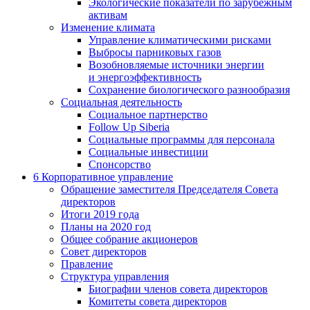
Экологические показатели по зарубежным
активам
Изменение климата
Управление климатическими рисками
Выбросы парниковых газов
Возобновляемые источники энергии
и энергоэффективность
Сохранение биологического разнообразия
Социальная деятельность
Социальное партнерство
Follow Up Siberia
Социальные программы для персонала
Социальные инвестиции
Спонсорство
6
Корпоративное управление
Обращение заместителя Председателя Совета
директоров
Итоги 2019 года
Планы на 2020 год
Общее собрание акционеров
Совет директоров
Правление
Структура управления
Биографии членов совета директоров
Комитеты совета директоров