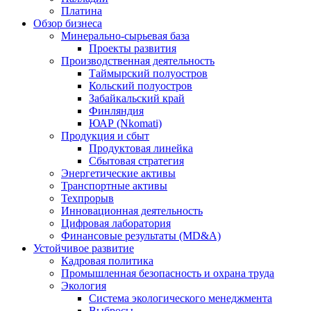
Платина
Обзор бизнеса
Минерально-сырьевая база
Проекты развития
Производственная деятельность
Таймырский полуостров
Кольский полуостров
Забайкальский край
Финляндия
ЮАР (Nkomati)
Продукция и сбыт
Продуктовая линейка
Сбытовая стратегия
Энергетические активы
Транспортные активы
Техпрорыв
Инновационная деятельность
Цифровая лаборатория
Финансовые результаты (MD&A)
Устойчивое развитие
Кадровая политика
Промышленная безопасность и охрана труда
Экология
Система экологического менеджмента
Выбросы