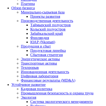
Платина
Обзор бизнеса
Минерально-сырьевая база
Проекты развития
Производственная деятельность
Таймырский полуостров
Кольский полуостров
Забайкальский край
Финляндия
ЮАР (Nkomati)
Продукция и сбыт
Продуктовая линейка
Сбытовая стратегия
Энергетические активы
Транспортные активы
Техпрорыв
Инновационная деятельность
Цифровая лаборатория
Финансовые результаты (MD&A)
Устойчивое развитие
Кадровая политика
Промышленная безопасность и охрана труда
Экология
Система экологического менеджмента
Выбросы