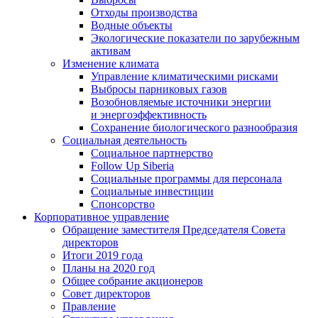
Отходы производства
Водные объекты
Экологические показатели по зарубежным
активам
Изменение климата
Управление климатическими рисками
Выбросы парниковых газов
Возобновляемые источники энергии
и энергоэффективность
Сохранение биологического разнообразия
Социальная деятельность
Социальное партнерство
Follow Up Siberia
Социальные программы для персонала
Социальные инвестиции
Спонсорство
Корпоративное управление
Обращение заместителя Председателя Совета
директоров
Итоги 2019 года
Планы на 2020 год
Общее собрание акционеров
Совет директоров
Правление