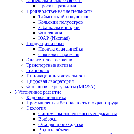
Минерально-сырьевая база
Проекты развития
Производственная деятельность
Таймырский полуостров
Кольский полуостров
Забайкальский край
Финляндия
ЮАР (Nkomati)
Продукция и сбыт
Продуктовая линейка
Сбытовая стратегия
Энергетические активы
Транспортные активы
Техпрорыв
Инновационная деятельность
Цифровая лаборатория
Финансовые результаты (MD&A)
5
Устойчивое развитие
Кадровая политика
Промышленная безопасность и охрана труда
Экология
Система экологического менеджмента
Выбросы
Отходы производства
Водные объекты