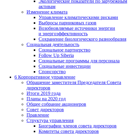
Экологические показатели по зарубежным
активам
Изменение климата
Управление климатическими рисками
Выбросы парниковых газов
Возобновляемые источники энергии
и энергоэффективность
Сохранение биологического разнообразия
Социальная деятельность
Социальное партнерство
Follow Up Siberia
Социальные программы для персонала
Социальные инвестиции
Спонсорство
6
Корпоративное управление
Обращение заместителя Председателя Совета
директоров
Итоги 2019 года
Планы на 2020 год
Общее собрание акционеров
Совет директоров
Правление
Структура управления
Биографии членов совета директоров
Комитеты совета директоров