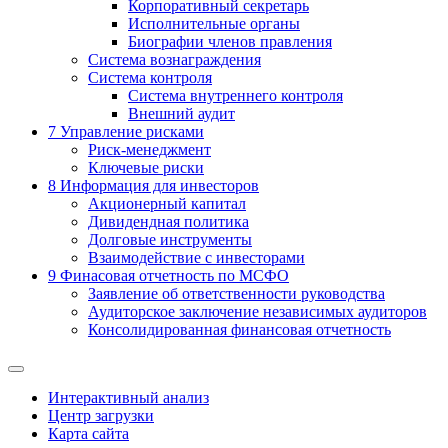
Корпоративный секретарь
Исполнительные органы
Биографии членов правления
Система вознаграждения
Система контроля
Система внутреннего контроля
Внешний аудит
7
Управление рисками
Риск-менеджмент
Ключевые риски
8
Информация для инвесторов
Акционерный капитал
Дивидендная политика
Долговые инструменты
Взаимодействие с инвеcторами
9
Финасовая отчетность по МСФО
Заявление об ответственности руководства
Аудиторское заключение независимых аудиторов
Консолидированная финансовая отчетность
Интерактивный анализ
Центр загрузки
Карта сайта