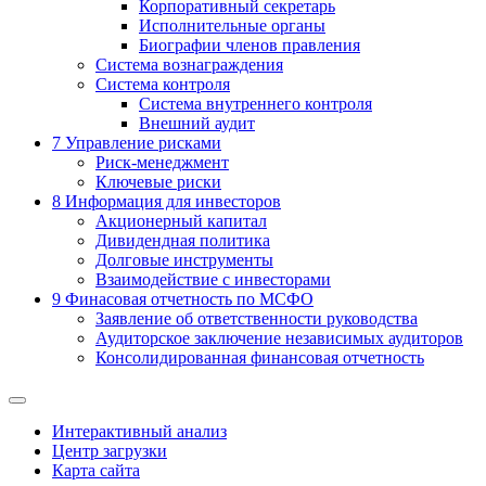
Корпоративный секретарь
Исполнительные органы
Биографии членов правления
Система вознаграждения
Система контроля
Система внутреннего контроля
Внешний аудит
7
Управление рисками
Риск-менеджмент
Ключевые риски
8
Информация для инвесторов
Акционерный капитал
Дивидендная политика
Долговые инструменты
Взаимодействие с инвеcторами
9
Финасовая отчетность по МСФО
Заявление об ответственности руководства
Аудиторское заключение независимых аудиторов
Консолидированная финансовая отчетность
Интерактивный анализ
Центр загрузки
Карта сайта