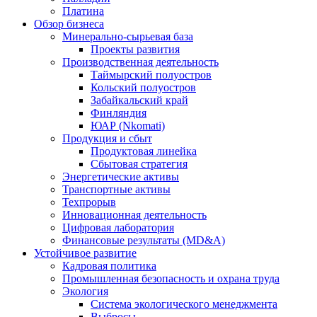
Платина
Обзор бизнеса
Минерально-сырьевая база
Проекты развития
Производственная деятельность
Таймырский полуостров
Кольский полуостров
Забайкальский край
Финляндия
ЮАР (Nkomati)
Продукция и сбыт
Продуктовая линейка
Сбытовая стратегия
Энергетические активы
Транспортные активы
Техпрорыв
Инновационная деятельность
Цифровая лаборатория
Финансовые результаты (MD&A)
Устойчивое развитие
Кадровая политика
Промышленная безопасность и охрана труда
Экология
Система экологического менеджмента
Выбросы