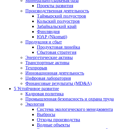
Минерально-сырьевая база
Проекты развития
Производственная деятельность
Таймырский полуостров
Кольский полуостров
Забайкальский край
Финляндия
ЮАР (Nkomati)
Продукция и сбыт
Продуктовая линейка
Сбытовая стратегия
Энергетические активы
Транспортные активы
Техпрорыв
Инновационная деятельность
Цифровая лаборатория
Финансовые результаты (MD&A)
5
Устойчивое развитие
Кадровая политика
Промышленная безопасность и охрана труда
Экология
Система экологического менеджмента
Выбросы
Отходы производства
Водные объекты