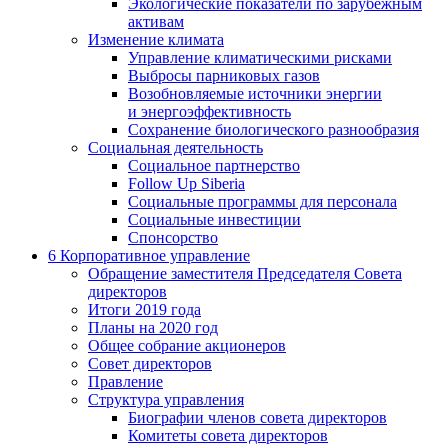
Экологические показатели по зарубежным
активам
Изменение климата
Управление климатическими рисками
Выбросы парниковых газов
Возобновляемые источники энергии
и энергоэффективность
Сохранение биологического разнообразия
Социальная деятельность
Социальное партнерство
Follow Up Siberia
Социальные программы для персонала
Социальные инвестиции
Спонсорство
6
Корпоративное управление
Обращение заместителя Председателя Совета
директоров
Итоги 2019 года
Планы на 2020 год
Общее собрание акционеров
Совет директоров
Правление
Структура управления
Биографии членов совета директоров
Комитеты совета директоров