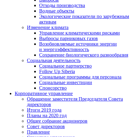
Отходы производства
Водные объекты
Экологические показатели по зарубежным
активам
Изменение климата
Управление климатическими рисками
Выбросы парниковых газов
Возобновляемые источники энергии
и энергоэффективность
Сохранение биологического разнообразия
Социальная деятельность
Социальное партнерство
Follow Up Siberia
Социальные программы для персонала
Социальные инвестиции
Спонсорство
Корпоративное управление
Обращение заместителя Председателя Совета
директоров
Итоги 2019 года
Планы на 2020 год
Общее собрание акционеров
Совет директоров
Правление