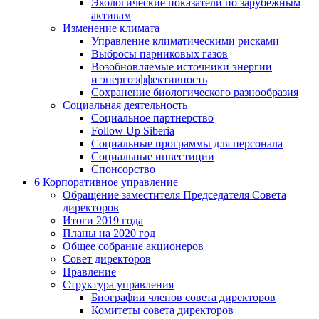
Экологические показатели по зарубежным
активам
Изменение климата
Управление климатическими рисками
Выбросы парниковых газов
Возобновляемые источники энергии
и энергоэффективность
Сохранение биологического разнообразия
Социальная деятельность
Социальное партнерство
Follow Up Siberia
Социальные программы для персонала
Социальные инвестиции
Спонсорство
6
Корпоративное управление
Обращение заместителя Председателя Совета
директоров
Итоги 2019 года
Планы на 2020 год
Общее собрание акционеров
Совет директоров
Правление
Структура управления
Биографии членов совета директоров
Комитеты совета директоров