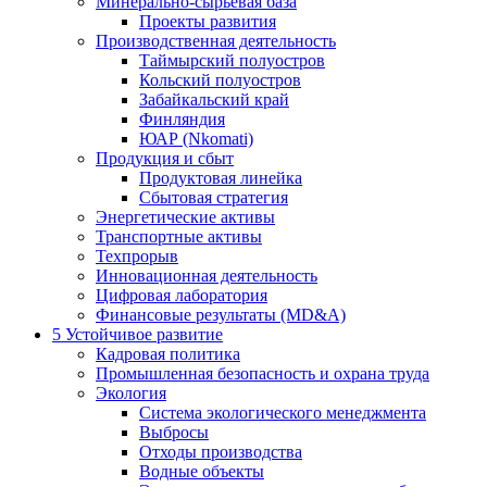
Минерально-сырьевая база
Проекты развития
Производственная деятельность
Таймырский полуостров
Кольский полуостров
Забайкальский край
Финляндия
ЮАР (Nkomati)
Продукция и сбыт
Продуктовая линейка
Сбытовая стратегия
Энергетические активы
Транспортные активы
Техпрорыв
Инновационная деятельность
Цифровая лаборатория
Финансовые результаты (MD&A)
5
Устойчивое развитие
Кадровая политика
Промышленная безопасность и охрана труда
Экология
Система экологического менеджмента
Выбросы
Отходы производства
Водные объекты