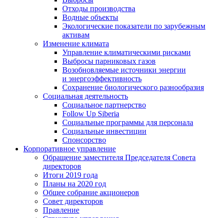
Отходы производства
Водные объекты
Экологические показатели по зарубежным
активам
Изменение климата
Управление климатическими рисками
Выбросы парниковых газов
Возобновляемые источники энергии
и энергоэффективность
Сохранение биологического разнообразия
Социальная деятельность
Социальное партнерство
Follow Up Siberia
Социальные программы для персонала
Социальные инвестиции
Спонсорство
Корпоративное управление
Обращение заместителя Председателя Совета
директоров
Итоги 2019 года
Планы на 2020 год
Общее собрание акционеров
Совет директоров
Правление