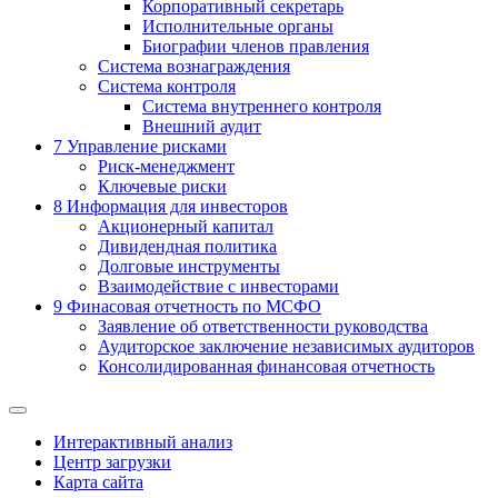
Корпоративный секретарь
Исполнительные органы
Биографии членов правления
Система вознаграждения
Система контроля
Система внутреннего контроля
Внешний аудит
7
Управление рисками
Риск-менеджмент
Ключевые риски
8
Информация для инвесторов
Акционерный капитал
Дивидендная политика
Долговые инструменты
Взаимодействие с инвеcторами
9
Финасовая отчетность по МСФО
Заявление об ответственности руководства
Аудиторское заключение независимых аудиторов
Консолидированная финансовая отчетность
Интерактивный анализ
Центр загрузки
Карта сайта