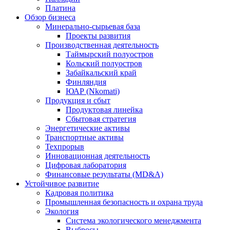
Платина
Обзор бизнеса
Минерально-сырьевая база
Проекты развития
Производственная деятельность
Таймырский полуостров
Кольский полуостров
Забайкальский край
Финляндия
ЮАР (Nkomati)
Продукция и сбыт
Продуктовая линейка
Сбытовая стратегия
Энергетические активы
Транспортные активы
Техпрорыв
Инновационная деятельность
Цифровая лаборатория
Финансовые результаты (MD&A)
Устойчивое развитие
Кадровая политика
Промышленная безопасность и охрана труда
Экология
Система экологического менеджмента
Выбросы