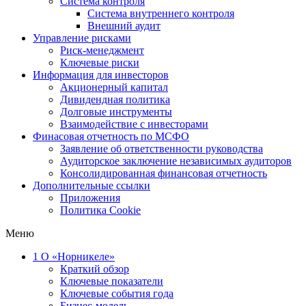
Система контроля
Система внутреннего контроля
Внешний аудит
Управление рисками
Риск-менеджмент
Ключевые риски
Информация для инвесторов
Акционерный капитал
Дивидендная политика
Долговые инструменты
Взаимодействие с инвеcторами
Финасовая отчетность по МСФО
Заявление об ответственности руководства
Аудиторское заключение независимых аудиторов
Консолидированная финансовая отчетность
Дополнительные ссылки
Приложения
Политика Cookie
Меню
1
О «Норникеле»
Краткий обзор
Ключевые показатели
Ключевые события года
Бизнес-модель