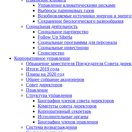
Управление климатическими рисками
Выбросы парниковых газов
Возобновляемые источники энергии и энерго
Сохранение биологического разнообразия
Социальная деятельность
Социальное партнерство
Follow Up Siberia
Социальные программы для персонала
Социальные инвестиции
Спонсорство
Корпоративное управление
Обращение заместителя Председателя Совета дирек
Итоги 2019 года
Планы на 2020 год
Общее собрание акционеров
Совет директоров
Правление
Структура управления
Биографии членов совета директоров
Комитеты совета директоров
Корпоративный секретарь
Исполнительные органы
Биографии членов правления
Система вознаграждения