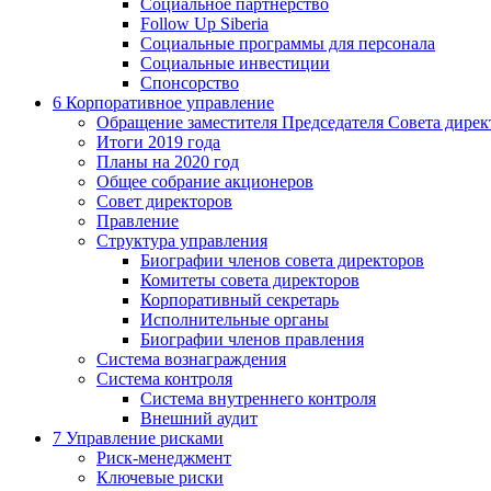
Социальное партнерство
Follow Up Siberia
Социальные программы для персонала
Социальные инвестиции
Спонсорство
6
Корпоративное управление
Обращение заместителя Председателя Совета дирек
Итоги 2019 года
Планы на 2020 год
Общее собрание акционеров
Совет директоров
Правление
Структура управления
Биографии членов совета директоров
Комитеты совета директоров
Корпоративный секретарь
Исполнительные органы
Биографии членов правления
Система вознаграждения
Система контроля
Система внутреннего контроля
Внешний аудит
7
Управление рисками
Риск-менеджмент
Ключевые риски