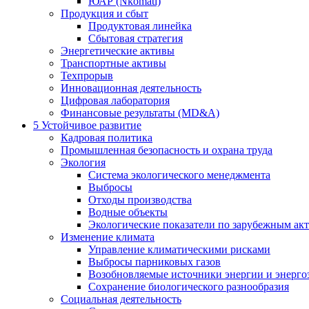
ЮАР (Nkomati)
Продукция и сбыт
Продуктовая линейка
Сбытовая стратегия
Энергетические активы
Транспортные активы
Техпрорыв
Инновационная деятельность
Цифровая лаборатория
Финансовые результаты (MD&A)
5
Устойчивое развитие
Кадровая политика
Промышленная безопасность и охрана труда
Экология
Система экологического менеджмента
Выбросы
Отходы производства
Водные объекты
Экологические показатели по зарубежным ак
Изменение климата
Управление климатическими рисками
Выбросы парниковых газов
Возобновляемые источники энергии и энерго
Сохранение биологического разнообразия
Социальная деятельность