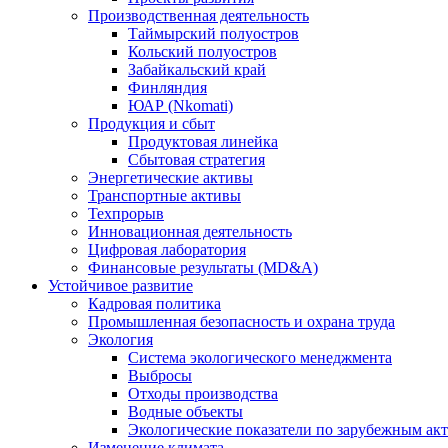
Производственная деятельность
Таймырский полуостров
Кольский полуостров
Забайкальский край
Финляндия
ЮАР (Nkomati)
Продукция и сбыт
Продуктовая линейка
Сбытовая стратегия
Энергетические активы
Транспортные активы
Техпрорыв
Инновационная деятельность
Цифровая лаборатория
Финансовые результаты (MD&A)
Устойчивое развитие
Кадровая политика
Промышленная безопасность и охрана труда
Экология
Система экологического менеджмента
Выбросы
Отходы производства
Водные объекты
Экологические показатели по зарубежным ак
Изменение климата