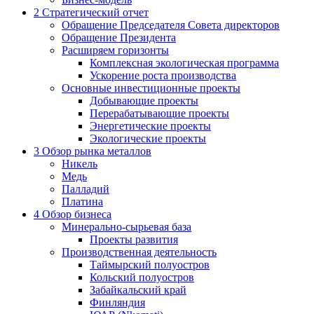
2
Стратегический отчет
Обращение Председателя Совета директоров
Обращение Президента
Расширяем горизонты
Комплексная экологическая программа
Ускорение роста производства
Основные инвестиционные проекты
Добывающие проекты
Перерабатывающие проекты
Энергетические проекты
Экологические проекты
3
Обзор рынка металлов
Никель
Медь
Палладий
Платина
4
Обзор бизнеса
Минерально-сырьевая база
Проекты развития
Производственная деятельность
Таймырский полуостров
Кольский полуостров
Забайкальский край
Финляндия