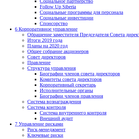
Социальное партнерство
Follow Up Siberia
Социальные программы для персонала
Социальные инвестиции
Спонсорство
6
Корпоративное управление
Обращение заместителя Председателя Совета дирек
Итоги 2019 года
Планы на 2020 год
Общее собрание акционеров
Совет директоров
Правление
Структура управления
Биографии членов совета директоров
Комитеты совета директоров
Корпоративный секретарь
Исполнительные органы
Биографии членов правления
Система вознаграждения
Система контроля
Система внутреннего контроля
Внешний аудит
7
Управление рисками
Риск-менеджмент
Ключевые риски