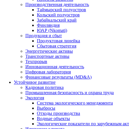
Производственная деятельность
Таймырский полуостров
Кольский полуостров
Забайкальский край
Финляндия
ЮАР (Nkomati)
Продукция и сбыт
Продуктовая линейка
Сбытовая стратегия
Энергетические активы
Транспортные активы
Техпрорыв
Инновационная деятельность
Цифровая лаборатория
Финансовые результаты (MD&A)
Устойчивое развитие
Кадровая политика
Промышленная безопасность и охрана труда
Экология
Система экологического менеджмента
Выбросы
Отходы производства
Водные объекты
Экологические показатели по зарубежным ак
Изменение климата