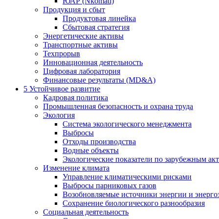
ЮАР (Nkomati)
Продукция и сбыт
Продуктовая линейка
Сбытовая стратегия
Энергетические активы
Транспортные активы
Техпрорыв
Инновационная деятельность
Цифровая лаборатория
Финансовые результаты (MD&A)
5
Устойчивое развитие
Кадровая политика
Промышленная безопасность и охрана труда
Экология
Система экологического менеджмента
Выбросы
Отходы производства
Водные объекты
Экологические показатели по зарубежным ак
Изменение климата
Управление климатическими рисками
Выбросы парниковых газов
Возобновляемые источники энергии и энерго
Сохранение биологического разнообразия
Социальная деятельность