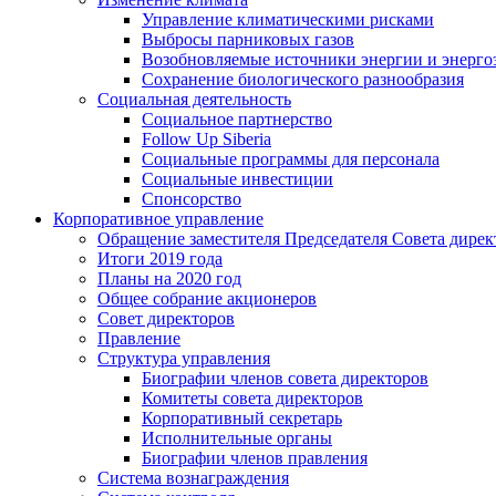
Управление климатическими рисками
Выбросы парниковых газов
Возобновляемые источники энергии и энерго
Сохранение биологического разнообразия
Социальная деятельность
Социальное партнерство
Follow Up Siberia
Социальные программы для персонала
Социальные инвестиции
Спонсорство
Корпоративное управление
Обращение заместителя Председателя Совета дирек
Итоги 2019 года
Планы на 2020 год
Общее собрание акционеров
Совет директоров
Правление
Структура управления
Биографии членов совета директоров
Комитеты совета директоров
Корпоративный секретарь
Исполнительные органы
Биографии членов правления
Система вознаграждения