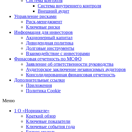
Система контроля
Система внутреннего контроля
Внешний аудит
Управление рисками
Риск-менеджмент
Ключевые риски
Информация для инвесторов
Акционерный капитал
Дивидендная политика
Долговые инструменты
Взаимодействие с инвеcторами
Финасовая отчетность по МСФО
Заявление об ответственности руководства
Аудиторское заключение независимых аудиторов
Консолидированная финансовая отчетность
Дополнительные ссылки
Приложения
Политика Cookie
Меню
1
О «Норникеле»
Краткий обзор
Ключевые показатели
Ключевые события года
Бизнес-модель