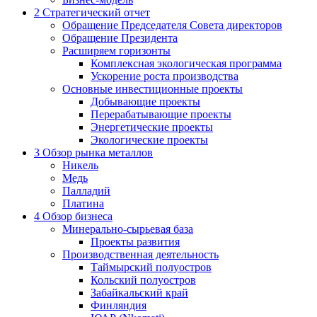
2
Стратегический отчет
Обращение Председателя Совета директоров
Обращение Президента
Расширяем горизонты
Комплексная экологическая программа
Ускорение роста производства
Основные инвестиционные проекты
Добывающие проекты
Перерабатывающие проекты
Энергетические проекты
Экологические проекты
3
Обзор рынка металлов
Никель
Медь
Палладий
Платина
4
Обзор бизнеса
Минерально-сырьевая база
Проекты развития
Производственная деятельность
Таймырский полуостров
Кольский полуостров
Забайкальский край
Финляндия