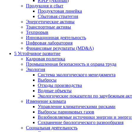
ЮАР (Nkomati)
Продукция и сбыт
Продуктовая линейка
Сбытовая стратегия
Энергетические активы
Транспортные активы
Техпрорыв
Инновационная деятельность
Цифровая лаборатория
Финансовые результаты (MD&A)
5
Устойчивое развитие
Кадровая политика
Промышленная безопасность и охрана труда
Экология
Система экологического менеджмента
Выбросы
Отходы производства
Водные объекты
Экологические показатели по зарубежным ак
Изменение климата
Управление климатическими рисками
Выбросы парниковых газов
Возобновляемые источники энергии и энерго
Сохранение биологического разнообразия
Социальная деятельность