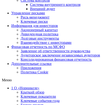
Система контроля
Система внутреннего контроля
Внешний аудит
Управление рисками
Риск-менеджмент
Ключевые риски
Информация для инвесторов
Акционерный капитал
Дивидендная политика
Долговые инструменты
Взаимодействие с инвеcторами
Финасовая отчетность по МСФО
Заявление об ответственности руководства
Аудиторское заключение независимых аудиторов
Консолидированная финансовая отчетность
Дополнительные ссылки
Приложения
Политика Cookie
Меню
1
О «Норникеле»
Краткий обзор
Ключевые показатели
Ключевые события года
Бизнес-модель