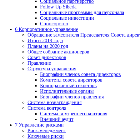
Социальное партнерство
Follow Up Siberia
Социальные программы для персонала
Социальные инвестиции
Спонсорство
6
Корпоративное управление
Обращение заместителя Председателя Совета дирек
Итоги 2019 года
Планы на 2020 год
Общее собрание акционеров
Совет директоров
Правление
Структура управления
Биографии членов совета директоров
Комитеты совета директоров
Корпоративный секретарь
Исполнительные органы
Биографии членов правления
Система вознаграждения
Система контроля
Система внутреннего контроля
Внешний аудит
7
Управление рисками
Риск-менеджмент
Ключевые риски