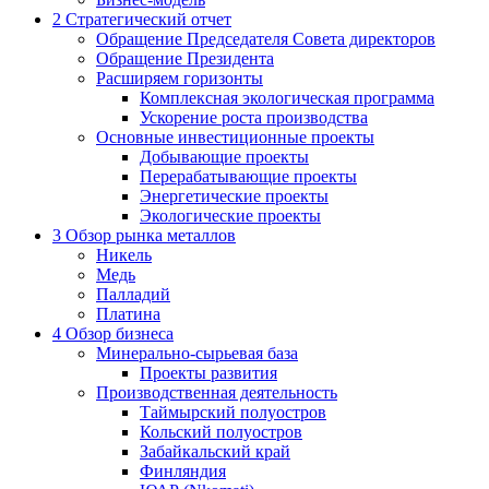
2
Стратегический отчет
Обращение Председателя Совета директоров
Обращение Президента
Расширяем горизонты
Комплексная экологическая программа
Ускорение роста производства
Основные инвестиционные проекты
Добывающие проекты
Перерабатывающие проекты
Энергетические проекты
Экологические проекты
3
Обзор рынка металлов
Никель
Медь
Палладий
Платина
4
Обзор бизнеса
Минерально-сырьевая база
Проекты развития
Производственная деятельность
Таймырский полуостров
Кольский полуостров
Забайкальский край
Финляндия