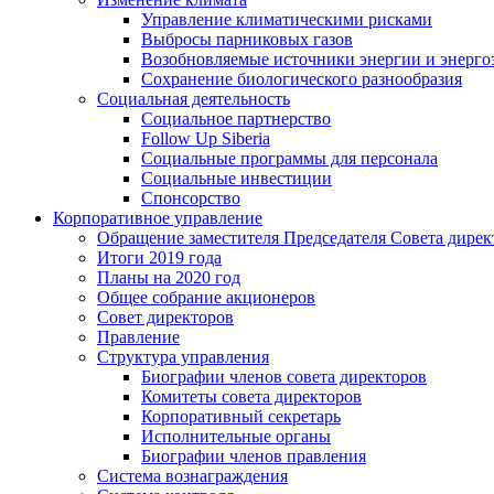
Управление климатическими рисками
Выбросы парниковых газов
Возобновляемые источники энергии и энерго
Сохранение биологического разнообразия
Социальная деятельность
Социальное партнерство
Follow Up Siberia
Социальные программы для персонала
Социальные инвестиции
Спонсорство
Корпоративное управление
Обращение заместителя Председателя Совета дирек
Итоги 2019 года
Планы на 2020 год
Общее собрание акционеров
Совет директоров
Правление
Структура управления
Биографии членов совета директоров
Комитеты совета директоров
Корпоративный секретарь
Исполнительные органы
Биографии членов правления
Система вознаграждения