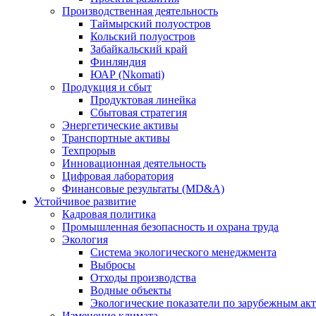
Производственная деятельность
Таймырский полуостров
Кольский полуостров
Забайкальский край
Финляндия
ЮАР (Nkomati)
Продукция и сбыт
Продуктовая линейка
Сбытовая стратегия
Энергетические активы
Транспортные активы
Техпрорыв
Инновационная деятельность
Цифровая лаборатория
Финансовые результаты (MD&A)
Устойчивое развитие
Кадровая политика
Промышленная безопасность и охрана труда
Экология
Система экологического менеджмента
Выбросы
Отходы производства
Водные объекты
Экологические показатели по зарубежным ак
Изменение климата