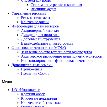
Система контроля
Система внутреннего контроля
Внешний аудит
Управление рисками
Риск-менеджмент
Ключевые риски
Информация для инвесторов
Акционерный капитал
Дивидендная политика
Долговые инструменты
Взаимодействие с инвеcторами
Финасовая отчетность по МСФО
Заявление об ответственности руководства
Аудиторское заключение независимых аудиторов
Консолидированная финансовая отчетность
Дополнительные ссылки
Приложения
Политика Cookie
Меню
1
О «Норникеле»
Краткий обзор
Ключевые показатели
Ключевые события года
Бизнес-модель