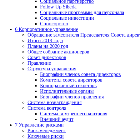
Социальное партнерство
Follow Up Siberia
Социальные программы для персонала
Социальные инвестиции
Спонсорство
6
Корпоративное управление
Обращение заместителя Председателя Совета дирек
Итоги 2019 года
Планы на 2020 год
Общее собрание акционеров
Совет директоров
Правление
Структура управления
Биографии членов совета директоров
Комитеты совета директоров
Корпоративный секретарь
Исполнительные органы
Биографии членов правления
Система вознаграждения
Система контроля
Система внутреннего контроля
Внешний аудит
7
Управление рисками
Риск-менеджмент
Ключевые риски