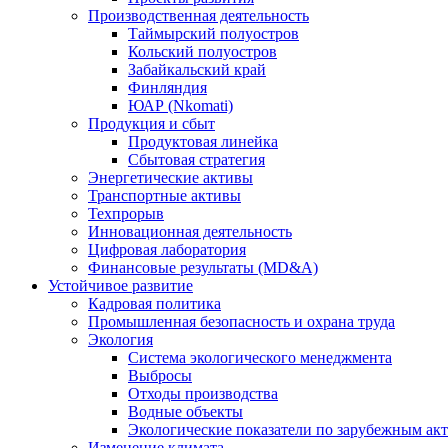
Производственная деятельность
Таймырский полуостров
Кольский полуостров
Забайкальский край
Финляндия
ЮАР (Nkomati)
Продукция и сбыт
Продуктовая линейка
Сбытовая стратегия
Энергетические активы
Транспортные активы
Техпрорыв
Инновационная деятельность
Цифровая лаборатория
Финансовые результаты (MD&A)
Устойчивое развитие
Кадровая политика
Промышленная безопасность и охрана труда
Экология
Система экологического менеджмента
Выбросы
Отходы производства
Водные объекты
Экологические показатели по зарубежным ак
Изменение климата