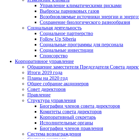
Управление климатическими рисками
Выбросы парниковых газов
Возобновляемые источники энергии и энерго
Сохранение биологического разнообразия
Социальная деятельность
Социальное партнерство
Follow Up Siberia
Социальные программы для персонала
Социальные инвестиции
Спонсорство
Корпоративное управление
Обращение заместителя Председателя Совета дирек
Итоги 2019 года
Планы на 2020 год
Общее собрание акционеров
Совет директоров
Правление
Структура управления
Биографии членов совета директоров
Комитеты совета директоров
Корпоративный секретарь
Исполнительные органы
Биографии членов правления
Система вознаграждения