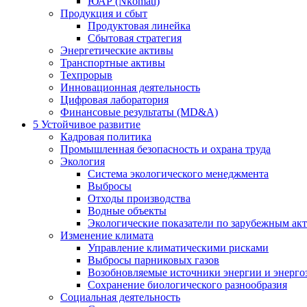
ЮАР (Nkomati)
Продукция и сбыт
Продуктовая линейка
Сбытовая стратегия
Энергетические активы
Транспортные активы
Техпрорыв
Инновационная деятельность
Цифровая лаборатория
Финансовые результаты (MD&A)
5
Устойчивое развитие
Кадровая политика
Промышленная безопасность и охрана труда
Экология
Система экологического менеджмента
Выбросы
Отходы производства
Водные объекты
Экологические показатели по зарубежным ак
Изменение климата
Управление климатическими рисками
Выбросы парниковых газов
Возобновляемые источники энергии и энерго
Сохранение биологического разнообразия
Социальная деятельность