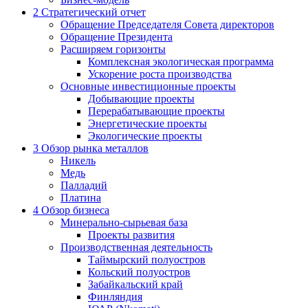
2
Стратегический отчет
Обращение Председателя Совета директоров
Обращение Президента
Расширяем горизонты
Комплексная экологическая программа
Ускорение роста производства
Основные инвестиционные проекты
Добывающие проекты
Перерабатывающие проекты
Энергетические проекты
Экологические проекты
3
Обзор рынка металлов
Никель
Медь
Палладий
Платина
4
Обзор бизнеса
Минерально-сырьевая база
Проекты развития
Производственная деятельность
Таймырский полуостров
Кольский полуостров
Забайкальский край
Финляндия