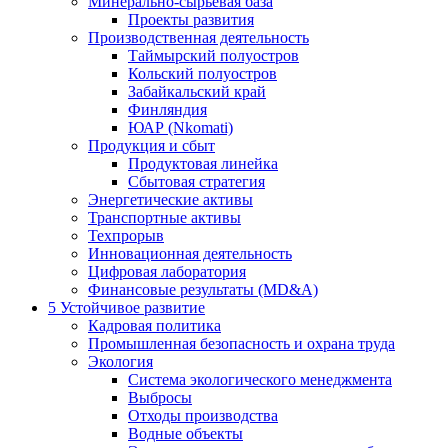
Минерально-сырьевая база
Проекты развития
Производственная деятельность
Таймырский полуостров
Кольский полуостров
Забайкальский край
Финляндия
ЮАР (Nkomati)
Продукция и сбыт
Продуктовая линейка
Сбытовая стратегия
Энергетические активы
Транспортные активы
Техпрорыв
Инновационная деятельность
Цифровая лаборатория
Финансовые результаты (MD&A)
5
Устойчивое развитие
Кадровая политика
Промышленная безопасность и охрана труда
Экология
Система экологического менеджмента
Выбросы
Отходы производства
Водные объекты