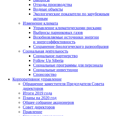
Отходы производства
Водные объекты
Экологические показатели по зарубежным
активам
Изменение климата
Управление климатическими рисками
Выбросы парниковых газов
Возобновляемые источники энергии
и энергоэффективность
Сохранение биологического разнообразия
Социальная деятельность
Социальное партнерство
Follow Up Siberia
Социальные программы для персонала
Социальные инвестиции
Спонсорство
Корпоративное управление
Обращение заместителя Председателя Совета
директоров
Итоги 2019 года
Планы на 2020 год
Общее собрание акционеров
Совет директоров
Правление