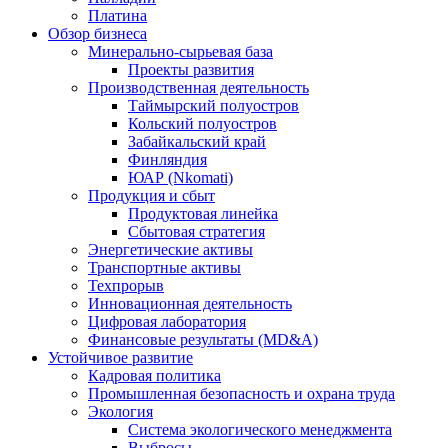
Платина
Обзор бизнеса
Минерально-сырьевая база
Проекты развития
Производственная деятельность
Таймырский полуостров
Кольский полуостров
Забайкальский край
Финляндия
ЮАР (Nkomati)
Продукция и сбыт
Продуктовая линейка
Сбытовая стратегия
Энергетические активы
Транспортные активы
Техпрорыв
Инновационная деятельность
Цифровая лаборатория
Финансовые результаты (MD&A)
Устойчивое развитие
Кадровая политика
Промышленная безопасность и охрана труда
Экология
Система экологического менеджмента
Выбросы