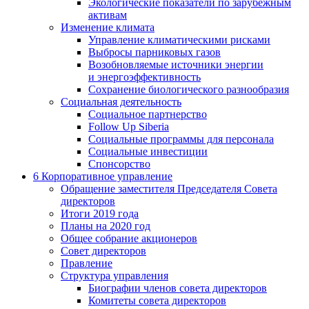
Экологические показатели по зарубежным
активам
Изменение климата
Управление климатическими рисками
Выбросы парниковых газов
Возобновляемые источники энергии
и энергоэффективность
Сохранение биологического разнообразия
Социальная деятельность
Социальное партнерство
Follow Up Siberia
Социальные программы для персонала
Социальные инвестиции
Спонсорство
6
Корпоративное управление
Обращение заместителя Председателя Совета
директоров
Итоги 2019 года
Планы на 2020 год
Общее собрание акционеров
Совет директоров
Правление
Структура управления
Биографии членов совета директоров
Комитеты совета директоров