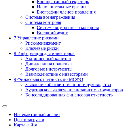
Корпоративный секретарь
Исполнительные органы
Биографии членов правления
Система вознаграждения
Система контроля
Система внутреннего контроля
Внешний аудит
7
Управление рисками
Риск-менеджмент
Ключевые риски
8
Информация для инвесторов
Акционерный капитал
Дивидендная политика
Долговые инструменты
Взаимодействие с инвеcторами
9
Финасовая отчетность по МСФО
Заявление об ответственности руководства
Аудиторское заключение независимых аудиторов
Консолидированная финансовая отчетность
Интерактивный анализ
Центр загрузки
Карта сайта