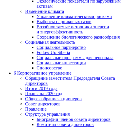
Экологические показатели по зарубежным
активам
Изменение климата
Управление климатическими рисками
Выбросы парниковых газов
Возобновляемые источники энергии
и энергоэффективность
Сохранение биологического разнообразия
Социальная деятельность
Социальное партнерство
Follow Up Siberia
Социальные программы для персонала
Социальные инвестиции
Спонсорство
6
Корпоративное управление
Обращение заместителя Председателя Совета
директоров
Итоги 2019 года
Планы на 2020 год
Общее собрание акционеров
Совет директоров
Правление
Структура управления
Биографии членов совета директоров
Комитеты совета директоров