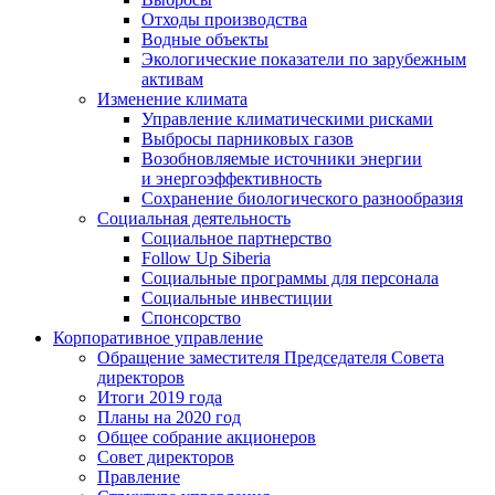
Отходы производства
Водные объекты
Экологические показатели по зарубежным
активам
Изменение климата
Управление климатическими рисками
Выбросы парниковых газов
Возобновляемые источники энергии
и энергоэффективность
Сохранение биологического разнообразия
Социальная деятельность
Социальное партнерство
Follow Up Siberia
Социальные программы для персонала
Социальные инвестиции
Спонсорство
Корпоративное управление
Обращение заместителя Председателя Совета
директоров
Итоги 2019 года
Планы на 2020 год
Общее собрание акционеров
Совет директоров
Правление