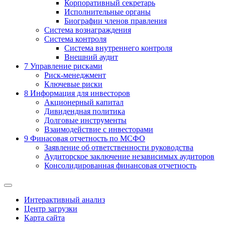
Корпоративный секретарь
Исполнительные органы
Биографии членов правления
Система вознаграждения
Система контроля
Система внутреннего контроля
Внешний аудит
7
Управление рисками
Риск-менеджмент
Ключевые риски
8
Информация для инвесторов
Акционерный капитал
Дивидендная политика
Долговые инструменты
Взаимодействие с инвеcторами
9
Финасовая отчетность по МСФО
Заявление об ответственности руководства
Аудиторское заключение независимых аудиторов
Консолидированная финансовая отчетность
Интерактивный анализ
Центр загрузки
Карта сайта