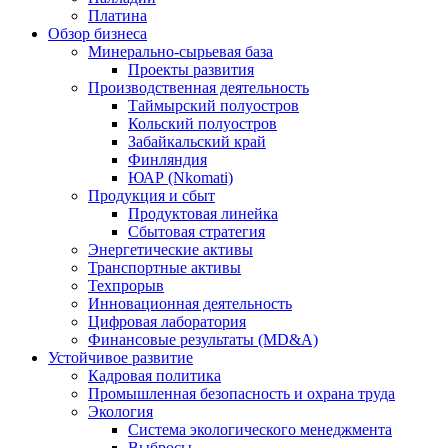
Платина
Обзор бизнеса
Минерально-сырьевая база
Проекты развития
Производственная деятельность
Таймырский полуостров
Кольский полуостров
Забайкальский край
Финляндия
ЮАР (Nkomati)
Продукция и сбыт
Продуктовая линейка
Сбытовая стратегия
Энергетические активы
Транспортные активы
Техпрорыв
Инновационная деятельность
Цифровая лаборатория
Финансовые результаты (MD&A)
Устойчивое развитие
Кадровая политика
Промышленная безопасность и охрана труда
Экология
Система экологического менеджмента
Выбросы