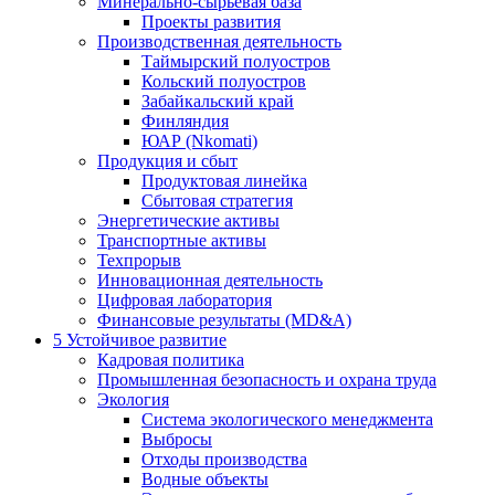
Минерально-сырьевая база
Проекты развития
Производственная деятельность
Таймырский полуостров
Кольский полуостров
Забайкальский край
Финляндия
ЮАР (Nkomati)
Продукция и сбыт
Продуктовая линейка
Сбытовая стратегия
Энергетические активы
Транспортные активы
Техпрорыв
Инновационная деятельность
Цифровая лаборатория
Финансовые результаты (MD&A)
5
Устойчивое развитие
Кадровая политика
Промышленная безопасность и охрана труда
Экология
Система экологического менеджмента
Выбросы
Отходы производства
Водные объекты