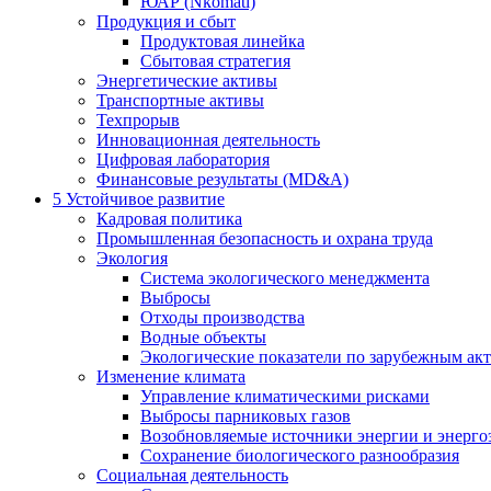
ЮАР (Nkomati)
Продукция и сбыт
Продуктовая линейка
Сбытовая стратегия
Энергетические активы
Транспортные активы
Техпрорыв
Инновационная деятельность
Цифровая лаборатория
Финансовые результаты (MD&A)
5
Устойчивое развитие
Кадровая политика
Промышленная безопасность и охрана труда
Экология
Система экологического менеджмента
Выбросы
Отходы производства
Водные объекты
Экологические показатели по зарубежным ак
Изменение климата
Управление климатическими рисками
Выбросы парниковых газов
Возобновляемые источники энергии и энерго
Сохранение биологического разнообразия
Социальная деятельность