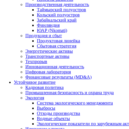
Производственная деятельность
Таймырский полуостров
Кольский полуостров
Забайкальский край
Финляндия
ЮАР (Nkomati)
Продукция и сбыт
Продуктовая линейка
Сбытовая стратегия
Энергетические активы
Транспортные активы
Техпрорыв
Инновационная деятельность
Цифровая лаборатория
Финансовые результаты (MD&A)
Устойчивое развитие
Кадровая политика
Промышленная безопасность и охрана труда
Экология
Система экологического менеджмента
Выбросы
Отходы производства
Водные объекты
Экологические показатели по зарубежным ак
Изменение климата