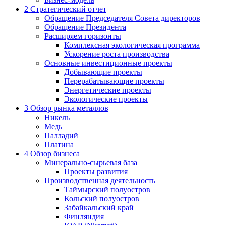
2
Стратегический отчет
Обращение Председателя Совета директоров
Обращение Президента
Расширяем горизонты
Комплексная экологическая программа
Ускорение роста производства
Основные инвестиционные проекты
Добывающие проекты
Перерабатывающие проекты
Энергетические проекты
Экологические проекты
3
Обзор рынка металлов
Никель
Медь
Палладий
Платина
4
Обзор бизнеса
Минерально-сырьевая база
Проекты развития
Производственная деятельность
Таймырский полуостров
Кольский полуостров
Забайкальский край
Финляндия