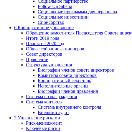
Социальное партнерство
Follow Up Siberia
Социальные программы для персонала
Социальные инвестиции
Спонсорство
6
Корпоративное управление
Обращение заместителя Председателя Совета дирек
Итоги 2019 года
Планы на 2020 год
Общее собрание акционеров
Совет директоров
Правление
Структура управления
Биографии членов совета директоров
Комитеты совета директоров
Корпоративный секретарь
Исполнительные органы
Биографии членов правления
Система вознаграждения
Система контроля
Система внутреннего контроля
Внешний аудит
7
Управление рисками
Риск-менеджмент
Ключевые риски