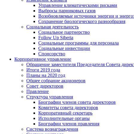
Управление климатическими рисками
Выбросы парниковых газов
Возобновляемые источники энергии и энерго
Сохранение биологического разнообразия
Социальная деятельность
Социальное партнерство
Follow Up Siberia
Социальные программы для персонала
Социальные инвестиции
Спонсорство
Корпоративное управление
Обращение заместителя Председателя Совета дирек
Итоги 2019 года
Планы на 2020 год
Общее собрание акционеров
Совет директоров
Правление
Структура управления
Биографии членов совета директоров
Комитеты совета директоров
Корпоративный секретарь
Исполнительные органы
Биографии членов правления
Система вознаграждения