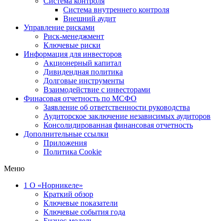
Система контроля
Система внутреннего контроля
Внешний аудит
Управление рисками
Риск-менеджмент
Ключевые риски
Информация для инвесторов
Акционерный капитал
Дивидендная политика
Долговые инструменты
Взаимодействие с инвеcторами
Финасовая отчетность по МСФО
Заявление об ответственности руководства
Аудиторское заключение независимых аудиторов
Консолидированная финансовая отчетность
Дополнительные ссылки
Приложения
Политика Cookie
Меню
1
О «Норникеле»
Краткий обзор
Ключевые показатели
Ключевые события года
Бизнес-модель