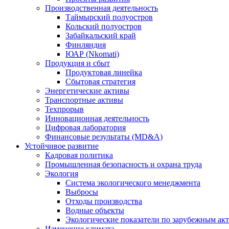
Производственная деятельность
Таймырский полуостров
Кольский полуостров
Забайкальский край
Финляндия
ЮАР (Nkomati)
Продукция и сбыт
Продуктовая линейка
Сбытовая стратегия
Энергетические активы
Транспортные активы
Техпрорыв
Инновационная деятельность
Цифровая лаборатория
Финансовые результаты (MD&A)
Устойчивое развитие
Кадровая политика
Промышленная безопасность и охрана труда
Экология
Система экологического менеджмента
Выбросы
Отходы производства
Водные объекты
Экологические показатели по зарубежным ак
Изменение климата