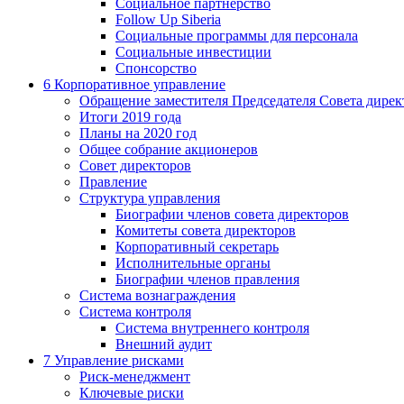
Социальное партнерство
Follow Up Siberia
Социальные программы для персонала
Социальные инвестиции
Спонсорство
6
Корпоративное управление
Обращение заместителя Председателя Совета дирек
Итоги 2019 года
Планы на 2020 год
Общее собрание акционеров
Совет директоров
Правление
Структура управления
Биографии членов совета директоров
Комитеты совета директоров
Корпоративный секретарь
Исполнительные органы
Биографии членов правления
Система вознаграждения
Система контроля
Система внутреннего контроля
Внешний аудит
7
Управление рисками
Риск-менеджмент
Ключевые риски