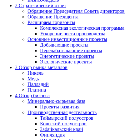
2
Стратегический отчет
Обращение Председателя Совета директоров
Обращение Президента
Расширяем горизонты
Комплексная экологическая программа
Ускорение роста производства
Основные инвестиционные проекты
Добывающие проекты
Перерабатывающие проекты
Энергетические проекты
Экологические проекты
3
Обзор рынка металлов
Никель
Медь
Палладий
Платина
4
Обзор бизнеса
Минерально-сырьевая база
Проекты развития
Производственная деятельность
Таймырский полуостров
Кольский полуостров
Забайкальский край
Финляндия