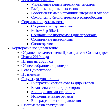
Управление климатическими рисками
Выбросы парниковых газов
Возобновляемые источники энергии и энерго
Сохранение биологического разнообразия
Социальная деятельность
Социальное партнерство
Follow Up Siberia
Социальные программы для персонала
Социальные инвестиции
Спонсорство
Корпоративное управление
Обращение заместителя Председателя Совета дирек
Итоги 2019 года
Планы на 2020 год
Общее собрание акционеров
Совет директоров
Правление
Структура управления
Биографии членов совета директоров
Комитеты совета директоров
Корпоративный секретарь
Исполнительные органы
Биографии членов правления
Система вознаграждения