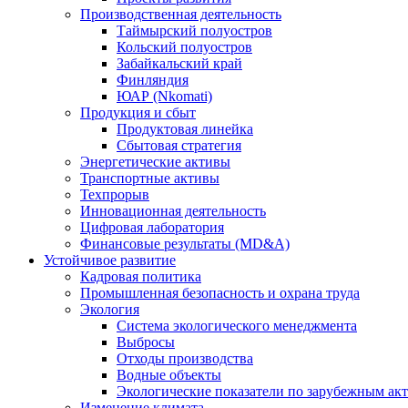
Производственная деятельность
Таймырский полуостров
Кольский полуостров
Забайкальский край
Финляндия
ЮАР (Nkomati)
Продукция и сбыт
Продуктовая линейка
Сбытовая стратегия
Энергетические активы
Транспортные активы
Техпрорыв
Инновационная деятельность
Цифровая лаборатория
Финансовые результаты (MD&A)
Устойчивое развитие
Кадровая политика
Промышленная безопасность и охрана труда
Экология
Система экологического менеджмента
Выбросы
Отходы производства
Водные объекты
Экологические показатели по зарубежным ак
Изменение климата