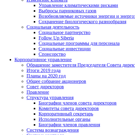
Управление климатическими рисками
Выбросы парниковых газов
Возобновляемые источники энергии и энерго
Сохранение биологического разнообразия
Социальная деятельность
Социальное партнерство
Follow Up Siberia
Социальные программы для персонала
Социальные инвестиции
Спонсорство
Корпоративное управление
Обращение заместителя Председателя Совета дирек
Итоги 2019 года
Планы на 2020 год
Общее собрание акционеров
Совет директоров
Правление
Структура управления
Биографии членов совета директоров
Комитеты совета директоров
Корпоративный секретарь
Исполнительные органы
Биографии членов правления
Система вознаграждения