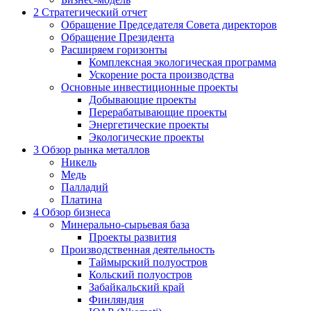
2
Стратегический отчет
Обращение Председателя Совета директоров
Обращение Президента
Расширяем горизонты
Комплексная экологическая программа
Ускорение роста производства
Основные инвестиционные проекты
Добывающие проекты
Перерабатывающие проекты
Энергетические проекты
Экологические проекты
3
Обзор рынка металлов
Никель
Медь
Палладий
Платина
4
Обзор бизнеса
Минерально-сырьевая база
Проекты развития
Производственная деятельность
Таймырский полуостров
Кольский полуостров
Забайкальский край
Финляндия