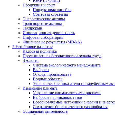
ЮАР (Nkomati)
Продукция и сбыт
Продуктовая линейка
Сбытовая стратегия
Энергетические активы
Транспортные активы
Техпрорыв
Инновационная деятельность
Цифровая лаборатория
Финансовые результаты (MD&A)
5
Устойчивое развитие
Кадровая политика
Промышленная безопасность и охрана труда
Экология
Система экологического менеджмента
Выбросы
Отходы производства
Водные объекты
Экологические показатели по зарубежным ак
Изменение климата
Управление климатическими рисками
Выбросы парниковых газов
Возобновляемые источники энергии и энерго
Сохранение биологического разнообразия
Социальная деятельность