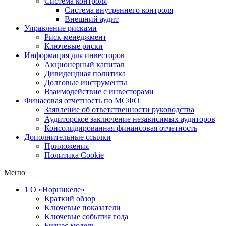
Система контроля
Система внутреннего контроля
Внешний аудит
Управление рисками
Риск-менеджмент
Ключевые риски
Информация для инвесторов
Акционерный капитал
Дивидендная политика
Долговые инструменты
Взаимодействие с инвеcторами
Финасовая отчетность по МСФО
Заявление об ответственности руководства
Аудиторское заключение независимых аудиторов
Консолидированная финансовая отчетность
Дополнительные ссылки
Приложения
Политика Cookie
Меню
1
О «Норникеле»
Краткий обзор
Ключевые показатели
Ключевые события года
Бизнес-модель