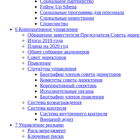
Социальное партнерство
Follow Up Siberia
Социальные программы для персонала
Социальные инвестиции
Спонсорство
6
Корпоративное управление
Обращение заместителя Председателя Совета дирек
Итоги 2019 года
Планы на 2020 год
Общее собрание акционеров
Совет директоров
Правление
Структура управления
Биографии членов совета директоров
Комитеты совета директоров
Корпоративный секретарь
Исполнительные органы
Биографии членов правления
Система вознаграждения
Система контроля
Система внутреннего контроля
Внешний аудит
7
Управление рисками
Риск-менеджмент
Ключевые риски