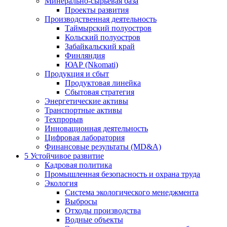
Минерально-сырьевая база
Проекты развития
Производственная деятельность
Таймырский полуостров
Кольский полуостров
Забайкальский край
Финляндия
ЮАР (Nkomati)
Продукция и сбыт
Продуктовая линейка
Сбытовая стратегия
Энергетические активы
Транспортные активы
Техпрорыв
Инновационная деятельность
Цифровая лаборатория
Финансовые результаты (MD&A)
5
Устойчивое развитие
Кадровая политика
Промышленная безопасность и охрана труда
Экология
Система экологического менеджмента
Выбросы
Отходы производства
Водные объекты