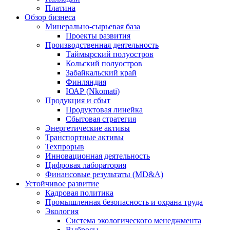
Платина
Обзор бизнеса
Минерально-сырьевая база
Проекты развития
Производственная деятельность
Таймырский полуостров
Кольский полуостров
Забайкальский край
Финляндия
ЮАР (Nkomati)
Продукция и сбыт
Продуктовая линейка
Сбытовая стратегия
Энергетические активы
Транспортные активы
Техпрорыв
Инновационная деятельность
Цифровая лаборатория
Финансовые результаты (MD&A)
Устойчивое развитие
Кадровая политика
Промышленная безопасность и охрана труда
Экология
Система экологического менеджмента
Выбросы