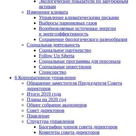
Экологические показатели по зарубежным
активам
Изменение климата
Управление климатическими рисками
Выбросы парниковых газов
Возобновляемые источники энергии
и энергоэффективность
Сохранение биологического разнообразия
Социальная деятельность
Социальное партнерство
Follow Up Siberia
Социальные программы для персонала
Социальные инвестиции
Спонсорство
6
Корпоративное управление
Обращение заместителя Председателя Совета
директоров
Итоги 2019 года
Планы на 2020 год
Общее собрание акционеров
Совет директоров
Правление
Структура управления
Биографии членов совета директоров
Комитеты совета директоров