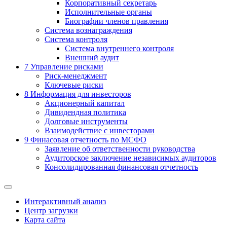
Корпоративный секретарь
Исполнительные органы
Биографии членов правления
Система вознаграждения
Система контроля
Система внутреннего контроля
Внешний аудит
7
Управление рисками
Риск-менеджмент
Ключевые риски
8
Информация для инвесторов
Акционерный капитал
Дивидендная политика
Долговые инструменты
Взаимодействие с инвеcторами
9
Финасовая отчетность по МСФО
Заявление об ответственности руководства
Аудиторское заключение независимых аудиторов
Консолидированная финансовая отчетность
Интерактивный анализ
Центр загрузки
Карта сайта