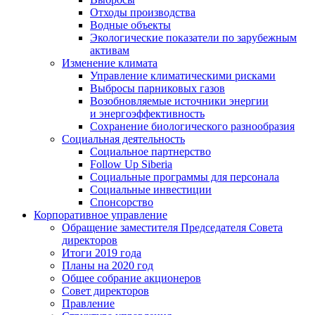
Отходы производства
Водные объекты
Экологические показатели по зарубежным
активам
Изменение климата
Управление климатическими рисками
Выбросы парниковых газов
Возобновляемые источники энергии
и энергоэффективность
Сохранение биологического разнообразия
Социальная деятельность
Социальное партнерство
Follow Up Siberia
Социальные программы для персонала
Социальные инвестиции
Спонсорство
Корпоративное управление
Обращение заместителя Председателя Совета
директоров
Итоги 2019 года
Планы на 2020 год
Общее собрание акционеров
Совет директоров
Правление