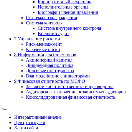
Корпоративный секретарь
Исполнительные органы
Биографии членов правления
Система вознаграждения
Система контроля
Система внутреннего контроля
Внешний аудит
7
Управление рисками
Риск-менеджмент
Ключевые риски
8
Информация для инвесторов
Акционерный капитал
Дивидендная политика
Долговые инструменты
Взаимодействие с инвеcторами
9
Финасовая отчетность по МСФО
Заявление об ответственности руководства
Аудиторское заключение независимых аудиторов
Консолидированная финансовая отчетность
Интерактивный анализ
Центр загрузки
Карта сайта