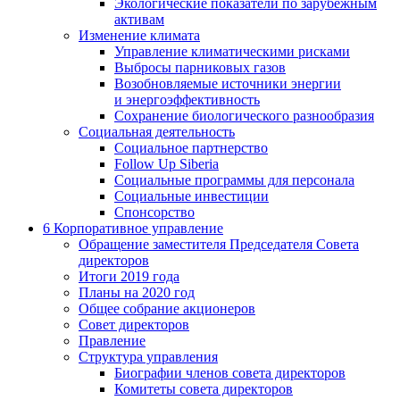
Экологические показатели по зарубежным
активам
Изменение климата
Управление климатическими рисками
Выбросы парниковых газов
Возобновляемые источники энергии
и энергоэффективность
Сохранение биологического разнообразия
Социальная деятельность
Социальное партнерство
Follow Up Siberia
Социальные программы для персонала
Социальные инвестиции
Спонсорство
6
Корпоративное управление
Обращение заместителя Председателя Совета
директоров
Итоги 2019 года
Планы на 2020 год
Общее собрание акционеров
Совет директоров
Правление
Структура управления
Биографии членов совета директоров
Комитеты совета директоров