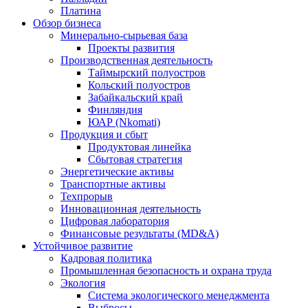
Платина
Обзор бизнеса
Минерально-сырьевая база
Проекты развития
Производственная деятельность
Таймырский полуостров
Кольский полуостров
Забайкальский край
Финляндия
ЮАР (Nkomati)
Продукция и сбыт
Продуктовая линейка
Сбытовая стратегия
Энергетические активы
Транспортные активы
Техпрорыв
Инновационная деятельность
Цифровая лаборатория
Финансовые результаты (MD&A)
Устойчивое развитие
Кадровая политика
Промышленная безопасность и охрана труда
Экология
Система экологического менеджмента
Выбросы