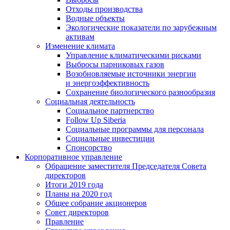
Отходы производства
Водные объекты
Экологические показатели по зарубежным
активам
Изменение климата
Управление климатическими рисками
Выбросы парниковых газов
Возобновляемые источники энергии
и энергоэффективность
Сохранение биологического разнообразия
Социальная деятельность
Социальное партнерство
Follow Up Siberia
Социальные программы для персонала
Социальные инвестиции
Спонсорство
Корпоративное управление
Обращение заместителя Председателя Совета
директоров
Итоги 2019 года
Планы на 2020 год
Общее собрание акционеров
Совет директоров
Правление