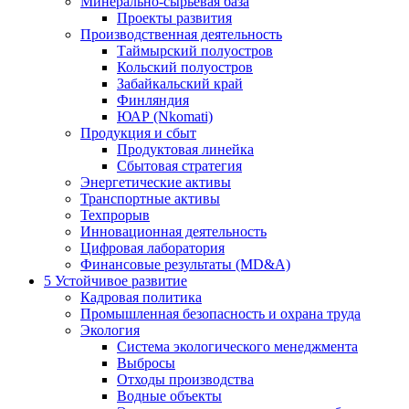
Минерально-сырьевая база
Проекты развития
Производственная деятельность
Таймырский полуостров
Кольский полуостров
Забайкальский край
Финляндия
ЮАР (Nkomati)
Продукция и сбыт
Продуктовая линейка
Сбытовая стратегия
Энергетические активы
Транспортные активы
Техпрорыв
Инновационная деятельность
Цифровая лаборатория
Финансовые результаты (MD&A)
5
Устойчивое развитие
Кадровая политика
Промышленная безопасность и охрана труда
Экология
Система экологического менеджмента
Выбросы
Отходы производства
Водные объекты