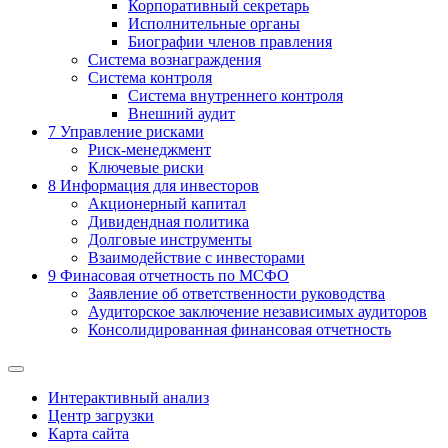
Корпоративный секретарь
Исполнительные органы
Биографии членов правления
Система вознаграждения
Система контроля
Система внутреннего контроля
Внешний аудит
7
Управление рисками
Риск-менеджмент
Ключевые риски
8
Информация для инвесторов
Акционерный капитал
Дивидендная политика
Долговые инструменты
Взаимодействие с инвеcторами
9
Финасовая отчетность по МСФО
Заявление об ответственности руководства
Аудиторское заключение независимых аудиторов
Консолидированная финансовая отчетность
Интерактивный анализ
Центр загрузки
Карта сайта