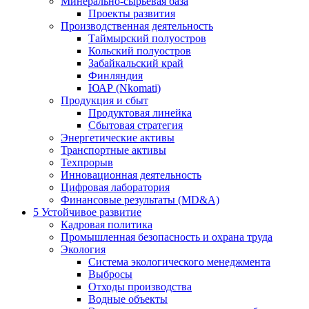
Минерально-сырьевая база
Проекты развития
Производственная деятельность
Таймырский полуостров
Кольский полуостров
Забайкальский край
Финляндия
ЮАР (Nkomati)
Продукция и сбыт
Продуктовая линейка
Сбытовая стратегия
Энергетические активы
Транспортные активы
Техпрорыв
Инновационная деятельность
Цифровая лаборатория
Финансовые результаты (MD&A)
5
Устойчивое развитие
Кадровая политика
Промышленная безопасность и охрана труда
Экология
Система экологического менеджмента
Выбросы
Отходы производства
Водные объекты