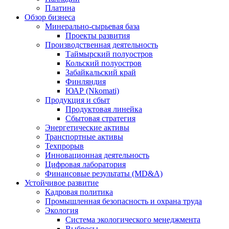
Платина
Обзор бизнеса
Минерально-сырьевая база
Проекты развития
Производственная деятельность
Таймырский полуостров
Кольский полуостров
Забайкальский край
Финляндия
ЮАР (Nkomati)
Продукция и сбыт
Продуктовая линейка
Сбытовая стратегия
Энергетические активы
Транспортные активы
Техпрорыв
Инновационная деятельность
Цифровая лаборатория
Финансовые результаты (MD&A)
Устойчивое развитие
Кадровая политика
Промышленная безопасность и охрана труда
Экология
Система экологического менеджмента
Выбросы