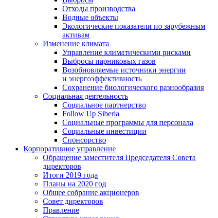
Отходы производства
Водные объекты
Экологические показатели по зарубежным
активам
Изменение климата
Управление климатическими рисками
Выбросы парниковых газов
Возобновляемые источники энергии
и энергоэффективность
Сохранение биологического разнообразия
Социальная деятельность
Социальное партнерство
Follow Up Siberia
Социальные программы для персонала
Социальные инвестиции
Спонсорство
Корпоративное управление
Обращение заместителя Председателя Совета
директоров
Итоги 2019 года
Планы на 2020 год
Общее собрание акционеров
Совет директоров
Правление