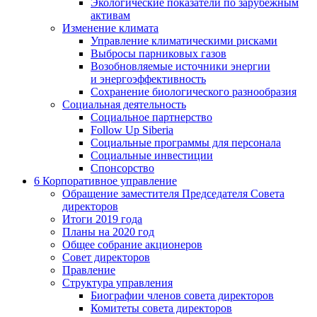
Экологические показатели по зарубежным
активам
Изменение климата
Управление климатическими рисками
Выбросы парниковых газов
Возобновляемые источники энергии
и энергоэффективность
Сохранение биологического разнообразия
Социальная деятельность
Социальное партнерство
Follow Up Siberia
Социальные программы для персонала
Социальные инвестиции
Спонсорство
6
Корпоративное управление
Обращение заместителя Председателя Совета
директоров
Итоги 2019 года
Планы на 2020 год
Общее собрание акционеров
Совет директоров
Правление
Структура управления
Биографии членов совета директоров
Комитеты совета директоров