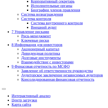
Корпоративный секретарь
Исполнительные органы
Биографии членов правления
Система вознаграждения
Система контроля
Система внутреннего контроля
Внешний аудит
7
Управление рисками
Риск-менеджмент
Ключевые риски
8
Информация для инвесторов
Акционерный капитал
Дивидендная политика
Долговые инструменты
Взаимодействие с инвеcторами
9
Финасовая отчетность по МСФО
Заявление об ответственности руководства
Аудиторское заключение независимых аудиторов
Консолидированная финансовая отчетность
Интерактивный анализ
Центр загрузки
Карта сайта