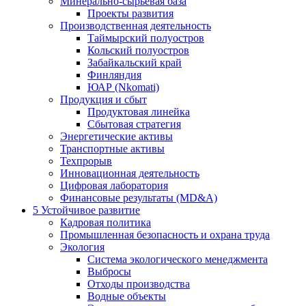
Минерально-сырьевая база
Проекты развития
Производственная деятельность
Таймырский полуостров
Кольский полуостров
Забайкальский край
Финляндия
ЮАР (Nkomati)
Продукция и сбыт
Продуктовая линейка
Сбытовая стратегия
Энергетические активы
Транспортные активы
Техпрорыв
Инновационная деятельность
Цифровая лаборатория
Финансовые результаты (MD&A)
5
Устойчивое развитие
Кадровая политика
Промышленная безопасность и охрана труда
Экология
Система экологического менеджмента
Выбросы
Отходы производства
Водные объекты