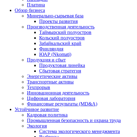
Платина
Обзор бизнеса
Минерально-сырьевая база
Проекты развития
Производственная деятельность
Таймырский полуостров
Кольский полуостров
Забайкальский край
Финляндия
ЮАР (Nkomati)
Продукция и сбыт
Продуктовая линейка
Сбытовая стратегия
Энергетические активы
Транспортные активы
Техпрорыв
Инновационная деятельность
Цифровая лаборатория
Финансовые результаты (MD&A)
Устойчивое развитие
Кадровая политика
Промышленная безопасность и охрана труда
Экология
Система экологического менеджмента
Выбросы