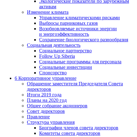
Экологические показатели по зарубежным
активам
Изменение климата
Управление климатическими рисками
Выбросы парниковых газов
Возобновляемые источники энергии
и энергоэффективность
Сохранение биологического разнообразия
Социальная деятельность
Социальное партнерство
Follow Up Siberia
Социальные программы для персонала
Социальные инвестиции
Спонсорство
6
Корпоративное управление
Обращение заместителя Председателя Совета
директоров
Итоги 2019 года
Планы на 2020 год
Общее собрание акционеров
Совет директоров
Правление
Структура управления
Биографии членов совета директоров
Комитеты совета директоров