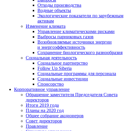
Отходы производства
Водные объекты
Экологические показатели по зарубежным
активам
Изменение климата
Управление климатическими рисками
Выбросы парниковых газов
Возобновляемые источники энергии
и энергоэффективность
Сохранение биологического разнообразия
Социальная деятельность
Социальное партнерство
Follow Up Siberia
Социальные программы для персонала
Социальные инвестиции
Спонсорство
Корпоративное управление
Обращение заместителя Председателя Совета
директоров
Итоги 2019 года
Планы на 2020 год
Общее собрание акционеров
Совет директоров
Правление