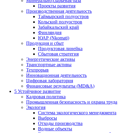
Минерально-сырьевая база
Проекты развития
Производственная деятельность
Таймырский полуостров
Кольский полуостров
Забайкальский край
Финляндия
ЮАР (Nkomati)
Продукция и сбыт
Продуктовая линейка
Сбытовая стратегия
Энергетические активы
Транспортные активы
Техпрорыв
Инновационная деятельность
Цифровая лаборатория
Финансовые результаты (MD&A)
5
Устойчивое развитие
Кадровая политика
Промышленная безопасность и охрана труда
Экология
Система экологического менеджмента
Выбросы
Отходы производства
Водные объекты