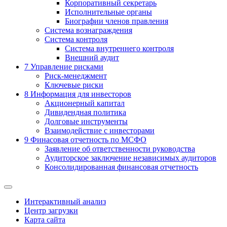
Корпоративный секретарь
Исполнительные органы
Биографии членов правления
Система вознаграждения
Система контроля
Система внутреннего контроля
Внешний аудит
7
Управление рисками
Риск-менеджмент
Ключевые риски
8
Информация для инвесторов
Акционерный капитал
Дивидендная политика
Долговые инструменты
Взаимодействие с инвеcторами
9
Финасовая отчетность по МСФО
Заявление об ответственности руководства
Аудиторское заключение независимых аудиторов
Консолидированная финансовая отчетность
Интерактивный анализ
Центр загрузки
Карта сайта