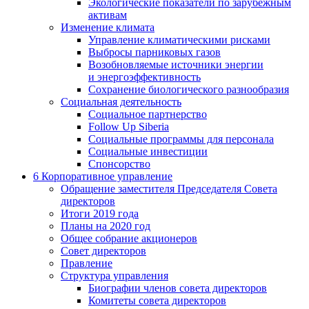
Экологические показатели по зарубежным
активам
Изменение климата
Управление климатическими рисками
Выбросы парниковых газов
Возобновляемые источники энергии
и энергоэффективность
Сохранение биологического разнообразия
Социальная деятельность
Социальное партнерство
Follow Up Siberia
Социальные программы для персонала
Социальные инвестиции
Спонсорство
6
Корпоративное управление
Обращение заместителя Председателя Совета
директоров
Итоги 2019 года
Планы на 2020 год
Общее собрание акционеров
Совет директоров
Правление
Структура управления
Биографии членов совета директоров
Комитеты совета директоров