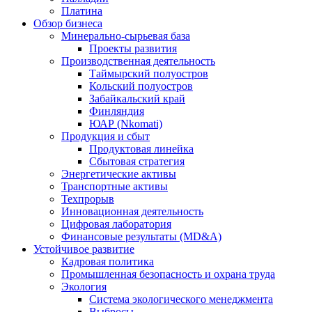
Платина
Обзор бизнеса
Минерально-сырьевая база
Проекты развития
Производственная деятельность
Таймырский полуостров
Кольский полуостров
Забайкальский край
Финляндия
ЮАР (Nkomati)
Продукция и сбыт
Продуктовая линейка
Сбытовая стратегия
Энергетические активы
Транспортные активы
Техпрорыв
Инновационная деятельность
Цифровая лаборатория
Финансовые результаты (MD&A)
Устойчивое развитие
Кадровая политика
Промышленная безопасность и охрана труда
Экология
Система экологического менеджмента
Выбросы