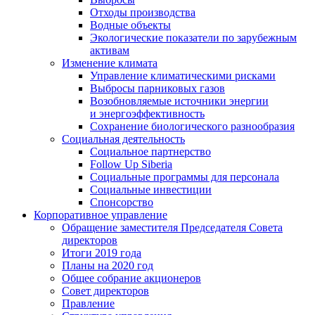
Отходы производства
Водные объекты
Экологические показатели по зарубежным
активам
Изменение климата
Управление климатическими рисками
Выбросы парниковых газов
Возобновляемые источники энергии
и энергоэффективность
Сохранение биологического разнообразия
Социальная деятельность
Социальное партнерство
Follow Up Siberia
Социальные программы для персонала
Социальные инвестиции
Спонсорство
Корпоративное управление
Обращение заместителя Председателя Совета
директоров
Итоги 2019 года
Планы на 2020 год
Общее собрание акционеров
Совет директоров
Правление