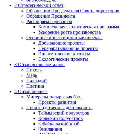
2
Стратегический отчет
Обращение Председателя Совета директоров
Обращение Президента
Расширяем горизонты
Комплексная экологическая программа
Ускорение роста производства
Основные инвестиционные проекты
Добывающие проекты
Перерабатывающие проекты
Энергетические проекты
Экологические проекты
3
Обзор рынка металлов
Никель
Медь
Палладий
Платина
4
Обзор бизнеса
Минерально-сырьевая база
Проекты развития
Производственная деятельность
Таймырский полуостров
Кольский полуостров
Забайкальский край
Финляндия