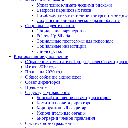
Управление климатическими рисками
Выбросы парниковых газов
Возобновляемые источники энергии и энерго
Сохранение биологического разнообразия
Социальная деятельность
Социальное партнерство
Follow Up Siberia
Социальные программы для персонала
Социальные инвестиции
Спонсорство
Корпоративное управление
Обращение заместителя Председателя Совета дирек
Итоги 2019 года
Планы на 2020 год
Общее собрание акционеров
Совет директоров
Правление
Структура управления
Биографии членов совета директоров
Комитеты совета директоров
Корпоративный секретарь
Исполнительные органы
Биографии членов правления
Система вознаграждения