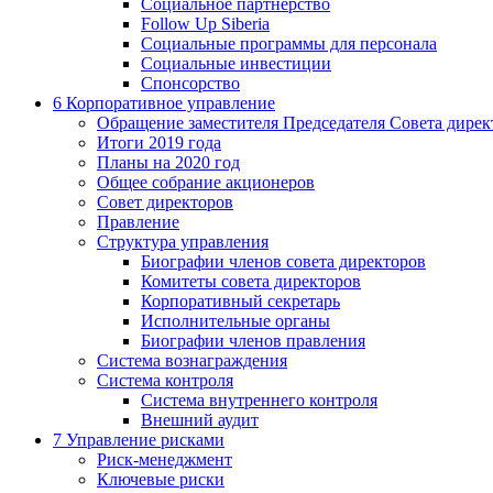
Социальное партнерство
Follow Up Siberia
Социальные программы для персонала
Социальные инвестиции
Спонсорство
6
Корпоративное управление
Обращение заместителя Председателя Совета дирек
Итоги 2019 года
Планы на 2020 год
Общее собрание акционеров
Совет директоров
Правление
Структура управления
Биографии членов совета директоров
Комитеты совета директоров
Корпоративный секретарь
Исполнительные органы
Биографии членов правления
Система вознаграждения
Система контроля
Система внутреннего контроля
Внешний аудит
7
Управление рисками
Риск-менеджмент
Ключевые риски