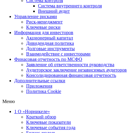
Система контроля
Система внутреннего контроля
Внешний аудит
Управление рисками
Риск-менеджмент
Ключевые риски
Информация для инвесторов
Акционерный капитал
Дивидендная политика
Долговые инструменты
Взаимодействие с инвеcторами
Финасовая отчетность по МСФО
Заявление об ответственности руководства
Аудиторское заключение независимых аудиторов
Консолидированная финансовая отчетность
Дополнительные ссылки
Приложения
Политика Cookie
Меню
1
О «Норникеле»
Краткий обзор
Ключевые показатели
Ключевые события года
Бизнес-модель