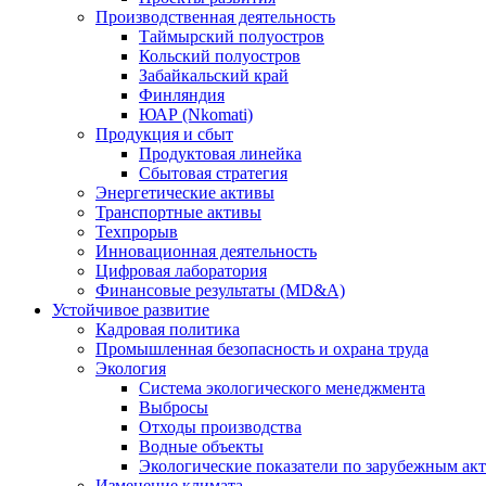
Производственная деятельность
Таймырский полуостров
Кольский полуостров
Забайкальский край
Финляндия
ЮАР (Nkomati)
Продукция и сбыт
Продуктовая линейка
Сбытовая стратегия
Энергетические активы
Транспортные активы
Техпрорыв
Инновационная деятельность
Цифровая лаборатория
Финансовые результаты (MD&A)
Устойчивое развитие
Кадровая политика
Промышленная безопасность и охрана труда
Экология
Система экологического менеджмента
Выбросы
Отходы производства
Водные объекты
Экологические показатели по зарубежным ак
Изменение климата