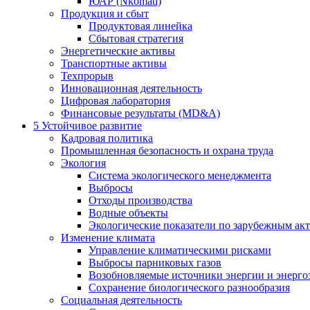
ЮАР (Nkomati)
Продукция и сбыт
Продуктовая линейка
Сбытовая стратегия
Энергетические активы
Транспортные активы
Техпрорыв
Инновационная деятельность
Цифровая лаборатория
Финансовые результаты (MD&A)
5
Устойчивое развитие
Кадровая политика
Промышленная безопасность и охрана труда
Экология
Система экологического менеджмента
Выбросы
Отходы производства
Водные объекты
Экологические показатели по зарубежным ак
Изменение климата
Управление климатическими рисками
Выбросы парниковых газов
Возобновляемые источники энергии и энерго
Сохранение биологического разнообразия
Социальная деятельность