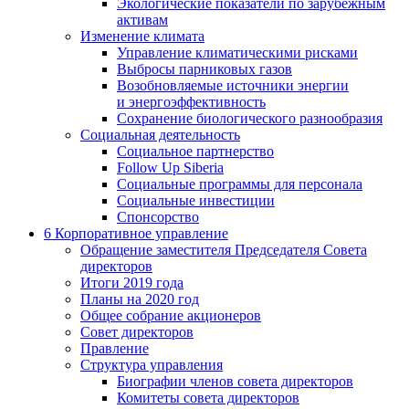
Экологические показатели по зарубежным
активам
Изменение климата
Управление климатическими рисками
Выбросы парниковых газов
Возобновляемые источники энергии
и энергоэффективность
Сохранение биологического разнообразия
Социальная деятельность
Социальное партнерство
Follow Up Siberia
Социальные программы для персонала
Социальные инвестиции
Спонсорство
6
Корпоративное управление
Обращение заместителя Председателя Совета
директоров
Итоги 2019 года
Планы на 2020 год
Общее собрание акционеров
Совет директоров
Правление
Структура управления
Биографии членов совета директоров
Комитеты совета директоров