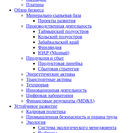
Платина
Обзор бизнеса
Минерально-сырьевая база
Проекты развития
Производственная деятельность
Таймырский полуостров
Кольский полуостров
Забайкальский край
Финляндия
ЮАР (Nkomati)
Продукция и сбыт
Продуктовая линейка
Сбытовая стратегия
Энергетические активы
Транспортные активы
Техпрорыв
Инновационная деятельность
Цифровая лаборатория
Финансовые результаты (MD&A)
Устойчивое развитие
Кадровая политика
Промышленная безопасность и охрана труда
Экология
Система экологического менеджмента
Выбросы