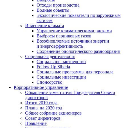
Отходы производства
Водные объекты
Экологические показатели по зарубежным
активам
Изменение климата
Управление климатическими рисками
Выбросы парниковых газов
Возобновляемые источники энергии
и энергоэффективность
Сохранение биологического разнообразия
Социальная деятельность
Социальное партнерство
Follow Up Siberia
Социальные программы для персонала
Социальные инвестиции
Спонсорство
Корпоративное управление
Обращение заместителя Председателя Совета
директоров
Итоги 2019 года
Планы на 2020 год
Общее собрание акционеров
Совет директоров
Правление