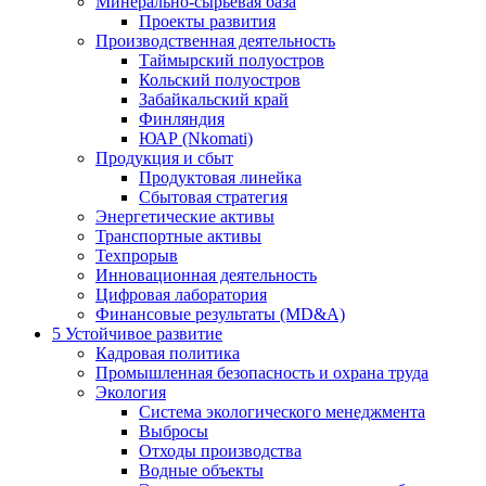
Минерально-сырьевая база
Проекты развития
Производственная деятельность
Таймырский полуостров
Кольский полуостров
Забайкальский край
Финляндия
ЮАР (Nkomati)
Продукция и сбыт
Продуктовая линейка
Сбытовая стратегия
Энергетические активы
Транспортные активы
Техпрорыв
Инновационная деятельность
Цифровая лаборатория
Финансовые результаты (MD&A)
5
Устойчивое развитие
Кадровая политика
Промышленная безопасность и охрана труда
Экология
Система экологического менеджмента
Выбросы
Отходы производства
Водные объекты