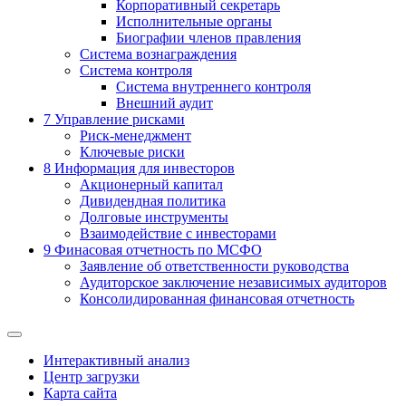
Корпоративный секретарь
Исполнительные органы
Биографии членов правления
Система вознаграждения
Система контроля
Система внутреннего контроля
Внешний аудит
7
Управление рисками
Риск-менеджмент
Ключевые риски
8
Информация для инвесторов
Акционерный капитал
Дивидендная политика
Долговые инструменты
Взаимодействие с инвеcторами
9
Финасовая отчетность по МСФО
Заявление об ответственности руководства
Аудиторское заключение независимых аудиторов
Консолидированная финансовая отчетность
Интерактивный анализ
Центр загрузки
Карта сайта