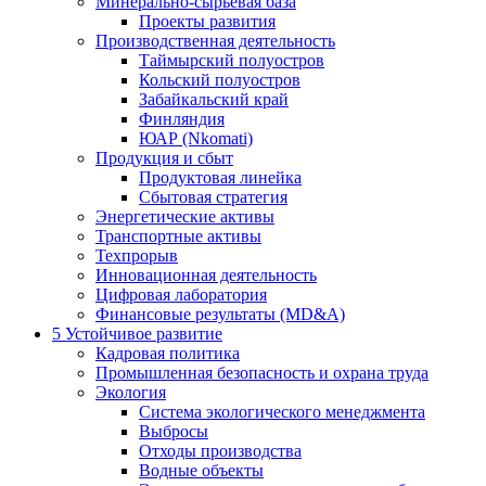
Минерально-сырьевая база
Проекты развития
Производственная деятельность
Таймырский полуостров
Кольский полуостров
Забайкальский край
Финляндия
ЮАР (Nkomati)
Продукция и сбыт
Продуктовая линейка
Сбытовая стратегия
Энергетические активы
Транспортные активы
Техпрорыв
Инновационная деятельность
Цифровая лаборатория
Финансовые результаты (MD&A)
5
Устойчивое развитие
Кадровая политика
Промышленная безопасность и охрана труда
Экология
Система экологического менеджмента
Выбросы
Отходы производства
Водные объекты