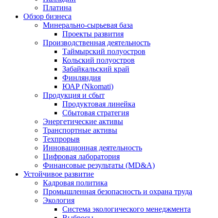
Платина
Обзор бизнеса
Минерально-сырьевая база
Проекты развития
Производственная деятельность
Таймырский полуостров
Кольский полуостров
Забайкальский край
Финляндия
ЮАР (Nkomati)
Продукция и сбыт
Продуктовая линейка
Сбытовая стратегия
Энергетические активы
Транспортные активы
Техпрорыв
Инновационная деятельность
Цифровая лаборатория
Финансовые результаты (MD&A)
Устойчивое развитие
Кадровая политика
Промышленная безопасность и охрана труда
Экология
Система экологического менеджмента
Выбросы