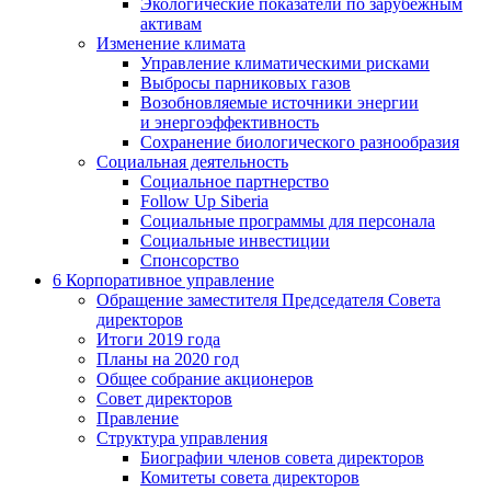
Экологические показатели по зарубежным
активам
Изменение климата
Управление климатическими рисками
Выбросы парниковых газов
Возобновляемые источники энергии
и энергоэффективность
Сохранение биологического разнообразия
Социальная деятельность
Социальное партнерство
Follow Up Siberia
Социальные программы для персонала
Социальные инвестиции
Спонсорство
6
Корпоративное управление
Обращение заместителя Председателя Совета
директоров
Итоги 2019 года
Планы на 2020 год
Общее собрание акционеров
Совет директоров
Правление
Структура управления
Биографии членов совета директоров
Комитеты совета директоров