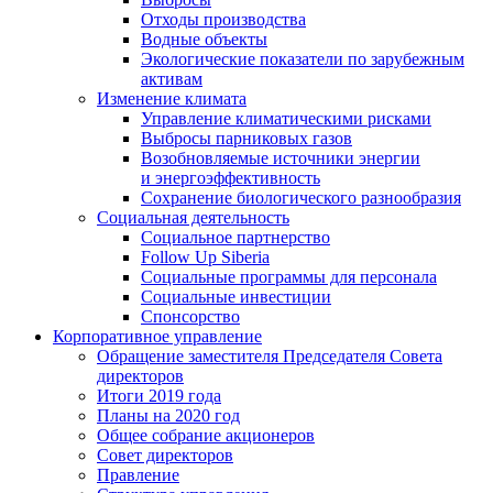
Отходы производства
Водные объекты
Экологические показатели по зарубежным
активам
Изменение климата
Управление климатическими рисками
Выбросы парниковых газов
Возобновляемые источники энергии
и энергоэффективность
Сохранение биологического разнообразия
Социальная деятельность
Социальное партнерство
Follow Up Siberia
Социальные программы для персонала
Социальные инвестиции
Спонсорство
Корпоративное управление
Обращение заместителя Председателя Совета
директоров
Итоги 2019 года
Планы на 2020 год
Общее собрание акционеров
Совет директоров
Правление