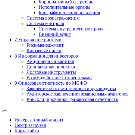
Корпоративный секретарь
Исполнительные органы
Биографии членов правления
Система вознаграждения
Система контроля
Система внутреннего контроля
Внешний аудит
7
Управление рисками
Риск-менеджмент
Ключевые риски
8
Информация для инвесторов
Акционерный капитал
Дивидендная политика
Долговые инструменты
Взаимодействие с инвеcторами
9
Финасовая отчетность по МСФО
Заявление об ответственности руководства
Аудиторское заключение независимых аудиторов
Консолидированная финансовая отчетность
Интерактивный анализ
Центр загрузки
Карта сайта