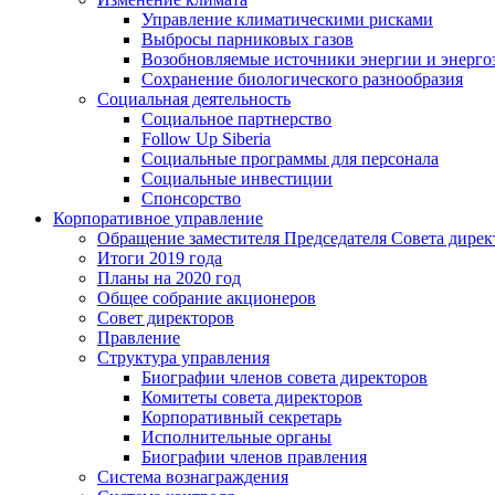
Управление климатическими рисками
Выбросы парниковых газов
Возобновляемые источники энергии и энерго
Сохранение биологического разнообразия
Социальная деятельность
Социальное партнерство
Follow Up Siberia
Социальные программы для персонала
Социальные инвестиции
Спонсорство
Корпоративное управление
Обращение заместителя Председателя Совета дирек
Итоги 2019 года
Планы на 2020 год
Общее собрание акционеров
Совет директоров
Правление
Структура управления
Биографии членов совета директоров
Комитеты совета директоров
Корпоративный секретарь
Исполнительные органы
Биографии членов правления
Система вознаграждения