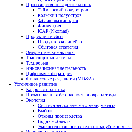
Производственная деятельность
Таймырский полуостров
Кольский полуостров
Забайкальский край
Финляндия
ЮАР (Nkomati)
Продукция и сбыт
Продуктовая линейка
Сбытовая стратегия
Энергетические активы
Транспортные активы
Техпрорыв
Инновационная деятельность
Цифровая лаборатория
Финансовые результаты (MD&A)
Устойчивое развитие
Кадровая политика
Промышленная безопасность и охрана труда
Экология
Система экологического менеджмента
Выбросы
Отходы производства
Водные объекты
Экологические показатели по зарубежным ак
Изменение климата