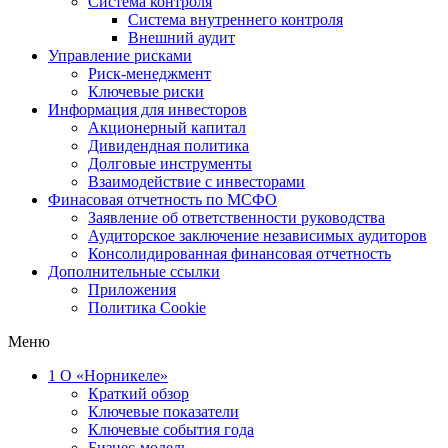
Система контроля
Система внутреннего контроля
Внешний аудит
Управление рисками
Риск-менеджмент
Ключевые риски
Информация для инвесторов
Акционерный капитал
Дивидендная политика
Долговые инструменты
Взаимодействие с инвеcторами
Финасовая отчетность по МСФО
Заявление об ответственности руководства
Аудиторское заключение независимых аудиторов
Консолидированная финансовая отчетность
Дополнительные ссылки
Приложения
Политика Cookie
Меню
1
О «Норникеле»
Краткий обзор
Ключевые показатели
Ключевые события года
Бизнес-модель