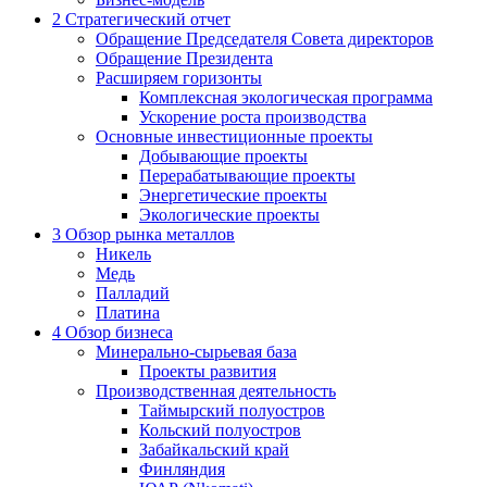
2
Стратегический отчет
Обращение Председателя Совета директоров
Обращение Президента
Расширяем горизонты
Комплексная экологическая программа
Ускорение роста производства
Основные инвестиционные проекты
Добывающие проекты
Перерабатывающие проекты
Энергетические проекты
Экологические проекты
3
Обзор рынка металлов
Никель
Медь
Палладий
Платина
4
Обзор бизнеса
Минерально-сырьевая база
Проекты развития
Производственная деятельность
Таймырский полуостров
Кольский полуостров
Забайкальский край
Финляндия