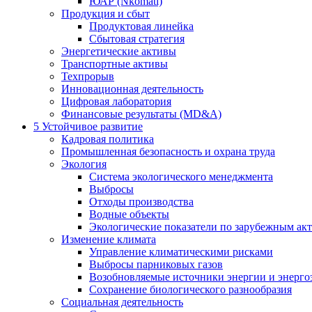
ЮАР (Nkomati)
Продукция и сбыт
Продуктовая линейка
Сбытовая стратегия
Энергетические активы
Транспортные активы
Техпрорыв
Инновационная деятельность
Цифровая лаборатория
Финансовые результаты (MD&A)
5
Устойчивое развитие
Кадровая политика
Промышленная безопасность и охрана труда
Экология
Система экологического менеджмента
Выбросы
Отходы производства
Водные объекты
Экологические показатели по зарубежным ак
Изменение климата
Управление климатическими рисками
Выбросы парниковых газов
Возобновляемые источники энергии и энерго
Сохранение биологического разнообразия
Социальная деятельность