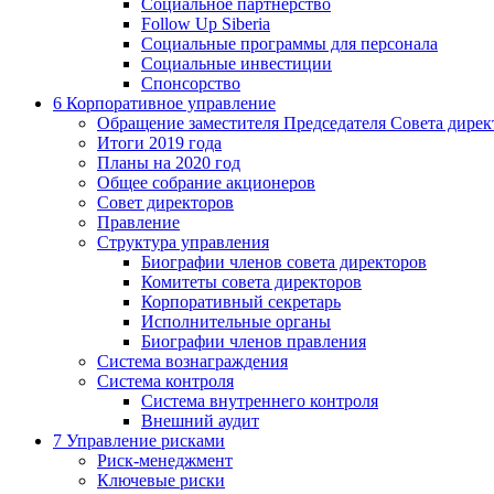
Социальное партнерство
Follow Up Siberia
Социальные программы для персонала
Социальные инвестиции
Спонсорство
6
Корпоративное управление
Обращение заместителя Председателя Совета дирек
Итоги 2019 года
Планы на 2020 год
Общее собрание акционеров
Совет директоров
Правление
Структура управления
Биографии членов совета директоров
Комитеты совета директоров
Корпоративный секретарь
Исполнительные органы
Биографии членов правления
Система вознаграждения
Система контроля
Система внутреннего контроля
Внешний аудит
7
Управление рисками
Риск-менеджмент
Ключевые риски