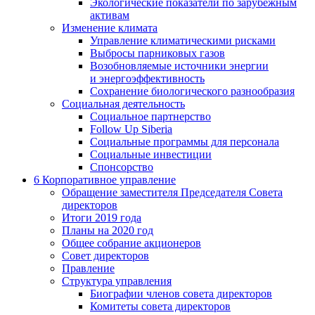
Экологические показатели по зарубежным
активам
Изменение климата
Управление климатическими рисками
Выбросы парниковых газов
Возобновляемые источники энергии
и энергоэффективность
Сохранение биологического разнообразия
Социальная деятельность
Социальное партнерство
Follow Up Siberia
Социальные программы для персонала
Социальные инвестиции
Спонсорство
6
Корпоративное управление
Обращение заместителя Председателя Совета
директоров
Итоги 2019 года
Планы на 2020 год
Общее собрание акционеров
Совет директоров
Правление
Структура управления
Биографии членов совета директоров
Комитеты совета директоров