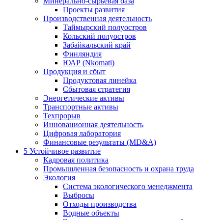
Минерально-сырьевая база
Проекты развития
Производственная деятельность
Таймырский полуостров
Кольский полуостров
Забайкальский край
Финляндия
ЮАР (Nkomati)
Продукция и сбыт
Продуктовая линейка
Сбытовая стратегия
Энергетические активы
Транспортные активы
Техпрорыв
Инновационная деятельность
Цифровая лаборатория
Финансовые результаты (MD&A)
5
Устойчивое развитие
Кадровая политика
Промышленная безопасность и охрана труда
Экология
Система экологического менеджмента
Выбросы
Отходы производства
Водные объекты