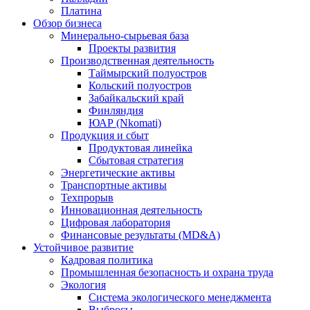
Платина
Обзор бизнеса
Минерально-сырьевая база
Проекты развития
Производственная деятельность
Таймырский полуостров
Кольский полуостров
Забайкальский край
Финляндия
ЮАР (Nkomati)
Продукция и сбыт
Продуктовая линейка
Сбытовая стратегия
Энергетические активы
Транспортные активы
Техпрорыв
Инновационная деятельность
Цифровая лаборатория
Финансовые результаты (MD&A)
Устойчивое развитие
Кадровая политика
Промышленная безопасность и охрана труда
Экология
Система экологического менеджмента
Выбросы