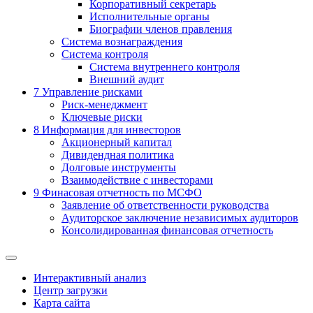
Корпоративный секретарь
Исполнительные органы
Биографии членов правления
Система вознаграждения
Система контроля
Система внутреннего контроля
Внешний аудит
7
Управление рисками
Риск-менеджмент
Ключевые риски
8
Информация для инвесторов
Акционерный капитал
Дивидендная политика
Долговые инструменты
Взаимодействие с инвеcторами
9
Финасовая отчетность по МСФО
Заявление об ответственности руководства
Аудиторское заключение независимых аудиторов
Консолидированная финансовая отчетность
Интерактивный анализ
Центр загрузки
Карта сайта