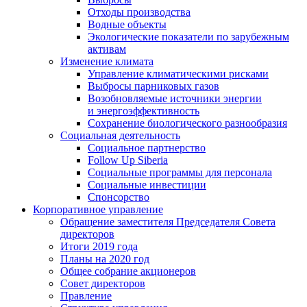
Отходы производства
Водные объекты
Экологические показатели по зарубежным
активам
Изменение климата
Управление климатическими рисками
Выбросы парниковых газов
Возобновляемые источники энергии
и энергоэффективность
Сохранение биологического разнообразия
Социальная деятельность
Социальное партнерство
Follow Up Siberia
Социальные программы для персонала
Социальные инвестиции
Спонсорство
Корпоративное управление
Обращение заместителя Председателя Совета
директоров
Итоги 2019 года
Планы на 2020 год
Общее собрание акционеров
Совет директоров
Правление