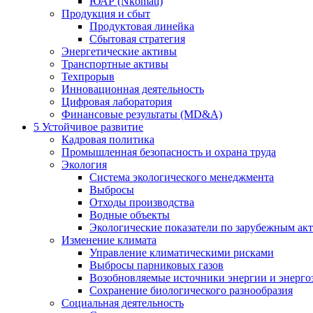
ЮАР (Nkomati)
Продукция и сбыт
Продуктовая линейка
Сбытовая стратегия
Энергетические активы
Транспортные активы
Техпрорыв
Инновационная деятельность
Цифровая лаборатория
Финансовые результаты (MD&A)
5
Устойчивое развитие
Кадровая политика
Промышленная безопасность и охрана труда
Экология
Система экологического менеджмента
Выбросы
Отходы производства
Водные объекты
Экологические показатели по зарубежным ак
Изменение климата
Управление климатическими рисками
Выбросы парниковых газов
Возобновляемые источники энергии и энерго
Сохранение биологического разнообразия
Социальная деятельность