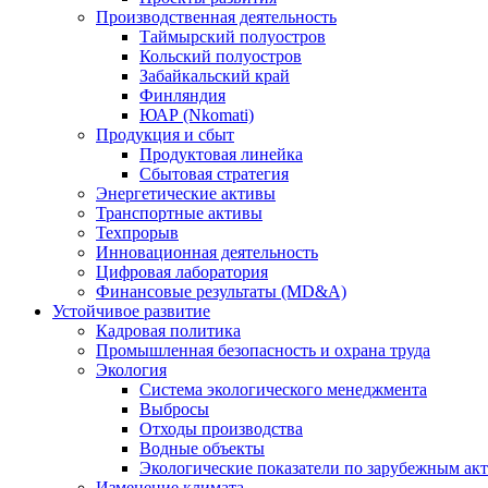
Производственная деятельность
Таймырский полуостров
Кольский полуостров
Забайкальский край
Финляндия
ЮАР (Nkomati)
Продукция и сбыт
Продуктовая линейка
Сбытовая стратегия
Энергетические активы
Транспортные активы
Техпрорыв
Инновационная деятельность
Цифровая лаборатория
Финансовые результаты (MD&A)
Устойчивое развитие
Кадровая политика
Промышленная безопасность и охрана труда
Экология
Система экологического менеджмента
Выбросы
Отходы производства
Водные объекты
Экологические показатели по зарубежным ак
Изменение климата