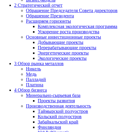
2
Стратегический отчет
Обращение Председателя Совета директоров
Обращение Президента
Расширяем горизонты
Комплексная экологическая программа
Ускорение роста производства
Основные инвестиционные проекты
Добывающие проекты
Перерабатывающие проекты
Энергетические проекты
Экологические проекты
3
Обзор рынка металлов
Никель
Медь
Палладий
Платина
4
Обзор бизнеса
Минерально-сырьевая база
Проекты развития
Производственная деятельность
Таймырский полуостров
Кольский полуостров
Забайкальский край
Финляндия