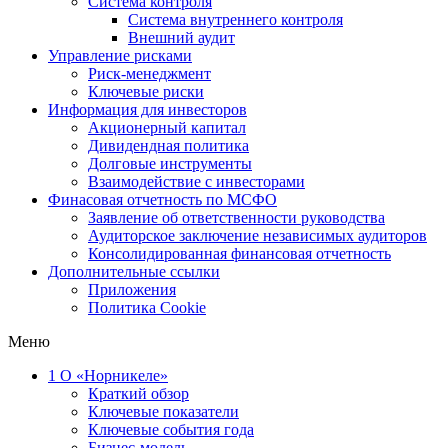
Система контроля
Система внутреннего контроля
Внешний аудит
Управление рисками
Риск-менеджмент
Ключевые риски
Информация для инвесторов
Акционерный капитал
Дивидендная политика
Долговые инструменты
Взаимодействие с инвеcторами
Финасовая отчетность по МСФО
Заявление об ответственности руководства
Аудиторское заключение независимых аудиторов
Консолидированная финансовая отчетность
Дополнительные ссылки
Приложения
Политика Cookie
Меню
1
О «Норникеле»
Краткий обзор
Ключевые показатели
Ключевые события года
Бизнес-модель