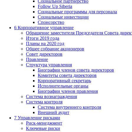
Социальное партнерство
Follow Up Siberia
Социальные программы для персонала
Социальные инвестиции
Спонсорство
6
Корпоративное управление
Обращение заместителя Председателя Совета дирек
Итоги 2019 года
Планы на 2020 год
Общее собрание акционеров
Совет директоров
Правление
Структура управления
Биографии членов совета директоров
Комитеты совета директоров
Корпоративный секретарь
Исполнительные органы
Биографии членов правления
Система вознаграждения
Система контроля
Система внутреннего контроля
Внешний аудит
7
Управление рисками
Риск-менеджмент
Ключевые риски