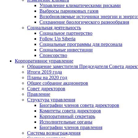
Управление климатическими рисками
Выбросы парниковых газов
Возобновляемые источники энергии и энерго
Сохранение биологического разнообразия
Социальная деятельность
Социальное партнерство
Follow Up Siberia
Социальные программы для персонала
Социальные инвестиции
Спонсорство
Корпоративное управление
Обращение заместителя Председателя Совета дирек
Итоги 2019 года
Планы на 2020 год
Общее собрание акционеров
Совет директоров
Правление
Структура управления
Биографии членов совета директоров
Комитеты совета директоров
Корпоративный секретарь
Исполнительные органы
Биографии членов правления
Система вознаграждения