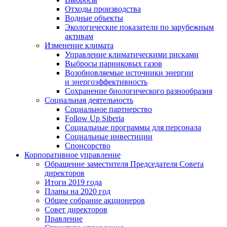
Отходы производства
Водные объекты
Экологические показатели по зарубежным
активам
Изменение климата
Управление климатическими рисками
Выбросы парниковых газов
Возобновляемые источники энергии
и энергоэффективность
Сохранение биологического разнообразия
Социальная деятельность
Социальное партнерство
Follow Up Siberia
Социальные программы для персонала
Социальные инвестиции
Спонсорство
Корпоративное управление
Обращение заместителя Председателя Совета
директоров
Итоги 2019 года
Планы на 2020 год
Общее собрание акционеров
Совет директоров
Правление