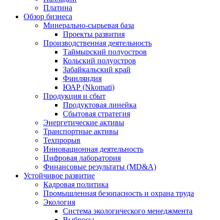
Платина
Обзор бизнеса
Минерально-сырьевая база
Проекты развития
Производственная деятельность
Таймырский полуостров
Кольский полуостров
Забайкальский край
Финляндия
ЮАР (Nkomati)
Продукция и сбыт
Продуктовая линейка
Сбытовая стратегия
Энергетические активы
Транспортные активы
Техпрорыв
Инновационная деятельность
Цифровая лаборатория
Финансовые результаты (MD&A)
Устойчивое развитие
Кадровая политика
Промышленная безопасность и охрана труда
Экология
Система экологического менеджмента
Выбросы