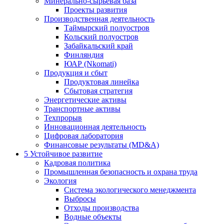
Минерально-сырьевая база
Проекты развития
Производственная деятельность
Таймырский полуостров
Кольский полуостров
Забайкальский край
Финляндия
ЮАР (Nkomati)
Продукция и сбыт
Продуктовая линейка
Сбытовая стратегия
Энергетические активы
Транспортные активы
Техпрорыв
Инновационная деятельность
Цифровая лаборатория
Финансовые результаты (MD&A)
5
Устойчивое развитие
Кадровая политика
Промышленная безопасность и охрана труда
Экология
Система экологического менеджмента
Выбросы
Отходы производства
Водные объекты