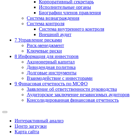
Корпоративный секретарь
Исполнительные органы
Биографии членов правления
Система вознаграждения
Система контроля
Система внутреннего контроля
Внешний аудит
7
Управление рисками
Риск-менеджмент
Ключевые риски
8
Информация для инвесторов
Акционерный капитал
Дивидендная политика
Долговые инструменты
Взаимодействие с инвеcторами
9
Финасовая отчетность по МСФО
Заявление об ответственности руководства
Аудиторское заключение независимых аудиторов
Консолидированная финансовая отчетность
Интерактивный анализ
Центр загрузки
Карта сайта