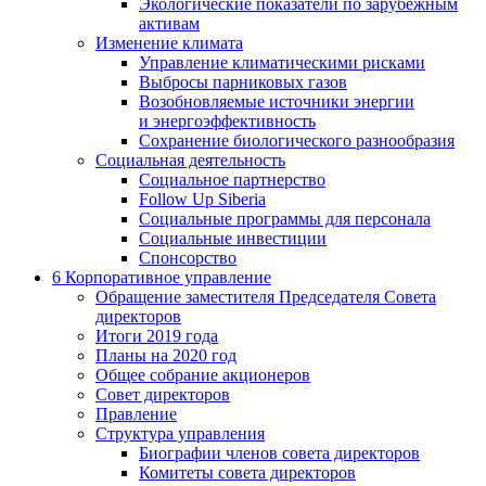
Экологические показатели по зарубежным
активам
Изменение климата
Управление климатическими рисками
Выбросы парниковых газов
Возобновляемые источники энергии
и энергоэффективность
Сохранение биологического разнообразия
Социальная деятельность
Социальное партнерство
Follow Up Siberia
Социальные программы для персонала
Социальные инвестиции
Спонсорство
6
Корпоративное управление
Обращение заместителя Председателя Совета
директоров
Итоги 2019 года
Планы на 2020 год
Общее собрание акционеров
Совет директоров
Правление
Структура управления
Биографии членов совета директоров
Комитеты совета директоров