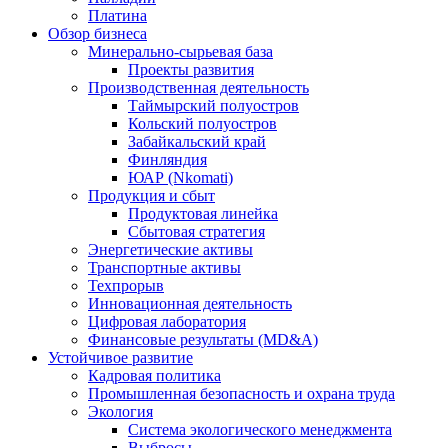
Платина
Обзор бизнеса
Минерально-сырьевая база
Проекты развития
Производственная деятельность
Таймырский полуостров
Кольский полуостров
Забайкальский край
Финляндия
ЮАР (Nkomati)
Продукция и сбыт
Продуктовая линейка
Сбытовая стратегия
Энергетические активы
Транспортные активы
Техпрорыв
Инновационная деятельность
Цифровая лаборатория
Финансовые результаты (MD&A)
Устойчивое развитие
Кадровая политика
Промышленная безопасность и охрана труда
Экология
Система экологического менеджмента
Выбросы