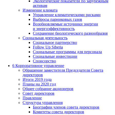
Экологические показатели по зарубежным
активам
Изменение климата
Управление климатическими рисками
Выбросы парниковых газов
Возобновляемые источники энергии
и энергоэффективность
Сохранение биологического разнообразия
Социальная деятельность
Социальное партнерство
Follow Up Siberia
Социальные программы для персонала
Социальные инвестиции
Спонсорство
6
Корпоративное управление
Обращение заместителя Председателя Совета
директоров
Итоги 2019 года
Планы на 2020 год
Общее собрание акционеров
Совет директоров
Правление
Структура управления
Биографии членов совета директоров
Комитеты совета директоров