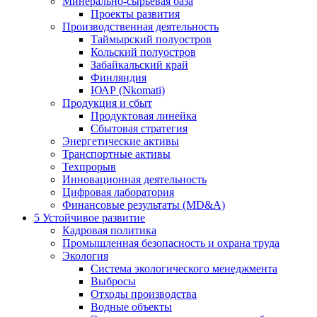
Минерально-сырьевая база
Проекты развития
Производственная деятельность
Таймырский полуостров
Кольский полуостров
Забайкальский край
Финляндия
ЮАР (Nkomati)
Продукция и сбыт
Продуктовая линейка
Сбытовая стратегия
Энергетические активы
Транспортные активы
Техпрорыв
Инновационная деятельность
Цифровая лаборатория
Финансовые результаты (MD&A)
5
Устойчивое развитие
Кадровая политика
Промышленная безопасность и охрана труда
Экология
Система экологического менеджмента
Выбросы
Отходы производства
Водные объекты