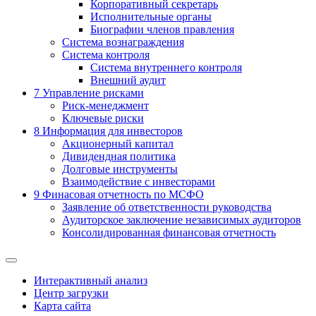
Корпоративный секретарь
Исполнительные органы
Биографии членов правления
Система вознаграждения
Система контроля
Система внутреннего контроля
Внешний аудит
7
Управление рисками
Риск-менеджмент
Ключевые риски
8
Информация для инвесторов
Акционерный капитал
Дивидендная политика
Долговые инструменты
Взаимодействие с инвеcторами
9
Финасовая отчетность по МСФО
Заявление об ответственности руководства
Аудиторское заключение независимых аудиторов
Консолидированная финансовая отчетность
Интерактивный анализ
Центр загрузки
Карта сайта