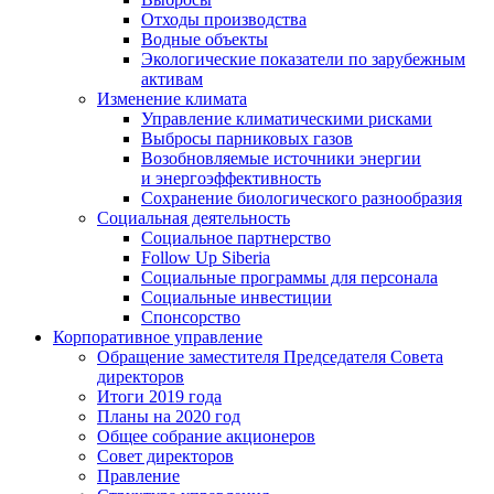
Отходы производства
Водные объекты
Экологические показатели по зарубежным
активам
Изменение климата
Управление климатическими рисками
Выбросы парниковых газов
Возобновляемые источники энергии
и энергоэффективность
Сохранение биологического разнообразия
Социальная деятельность
Социальное партнерство
Follow Up Siberia
Социальные программы для персонала
Социальные инвестиции
Спонсорство
Корпоративное управление
Обращение заместителя Председателя Совета
директоров
Итоги 2019 года
Планы на 2020 год
Общее собрание акционеров
Совет директоров
Правление