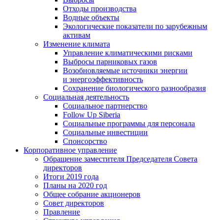
Отходы производства
Водные объекты
Экологические показатели по зарубежным
активам
Изменение климата
Управление климатическими рисками
Выбросы парниковых газов
Возобновляемые источники энергии
и энергоэффективность
Сохранение биологического разнообразия
Социальная деятельность
Социальное партнерство
Follow Up Siberia
Социальные программы для персонала
Социальные инвестиции
Спонсорство
Корпоративное управление
Обращение заместителя Председателя Совета
директоров
Итоги 2019 года
Планы на 2020 год
Общее собрание акционеров
Совет директоров
Правление