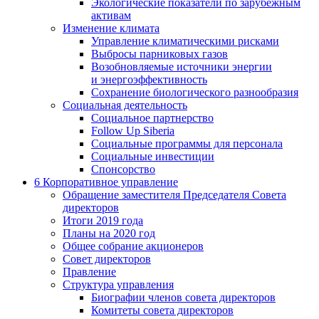
Экологические показатели по зарубежным
активам
Изменение климата
Управление климатическими рисками
Выбросы парниковых газов
Возобновляемые источники энергии
и энергоэффективность
Сохранение биологического разнообразия
Социальная деятельность
Социальное партнерство
Follow Up Siberia
Социальные программы для персонала
Социальные инвестиции
Спонсорство
6
Корпоративное управление
Обращение заместителя Председателя Совета
директоров
Итоги 2019 года
Планы на 2020 год
Общее собрание акционеров
Совет директоров
Правление
Структура управления
Биографии членов совета директоров
Комитеты совета директоров