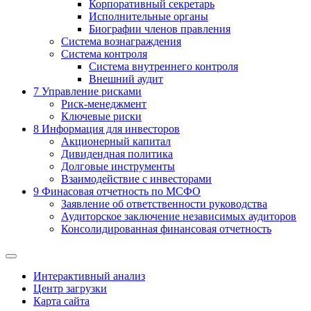
Корпоративный секретарь
Исполнительные органы
Биографии членов правления
Система вознаграждения
Система контроля
Система внутреннего контроля
Внешний аудит
7
Управление рисками
Риск-менеджмент
Ключевые риски
8
Информация для инвесторов
Акционерный капитал
Дивидендная политика
Долговые инструменты
Взаимодействие с инвеcторами
9
Финасовая отчетность по МСФО
Заявление об ответственности руководства
Аудиторское заключение независимых аудиторов
Консолидированная финансовая отчетность
Интерактивный анализ
Центр загрузки
Карта сайта