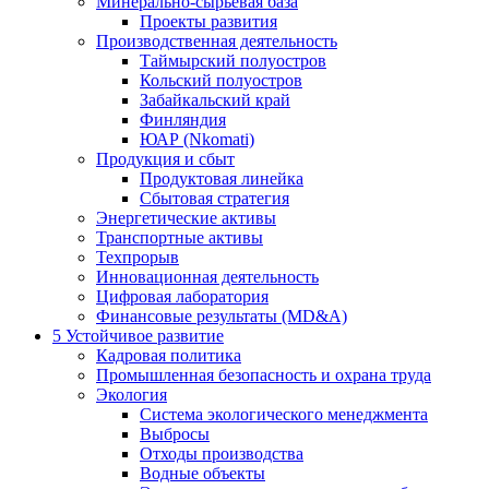
Минерально-сырьевая база
Проекты развития
Производственная деятельность
Таймырский полуостров
Кольский полуостров
Забайкальский край
Финляндия
ЮАР (Nkomati)
Продукция и сбыт
Продуктовая линейка
Сбытовая стратегия
Энергетические активы
Транспортные активы
Техпрорыв
Инновационная деятельность
Цифровая лаборатория
Финансовые результаты (MD&A)
5
Устойчивое развитие
Кадровая политика
Промышленная безопасность и охрана труда
Экология
Система экологического менеджмента
Выбросы
Отходы производства
Водные объекты