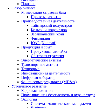
Платина
Обзор бизнеса
Минерально-сырьевая база
Проекты развития
Производственная деятельность
Таймырский полуостров
Кольский полуостров
Забайкальский край
Финляндия
ЮАР (Nkomati)
Продукция и сбыт
Продуктовая линейка
Сбытовая стратегия
Энергетические активы
Транспортные активы
Техпрорыв
Инновационная деятельность
Цифровая лаборатория
Финансовые результаты (MD&A)
Устойчивое развитие
Кадровая политика
Промышленная безопасность и охрана труда
Экология
Система экологического менеджмента
Выбросы