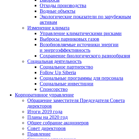
Отходы производства
Водные объекты
Экологические показатели по зарубежным
активам
Изменение климата
Управление климатическими рисками
Выбросы парниковых газов
Возобновляемые источники энергии
и энергоэффективность
Сохранение биологического разнообразия
Социальная деятельность
Социальное партнерство
Follow Up Siberia
Социальные программы для персонала
Социальные инвестиции
Спонсорство
Корпоративное управление
Обращение заместителя Председателя Совета
директоров
Итоги 2019 года
Планы на 2020 год
Общее собрание акционеров
Совет директоров
Правление