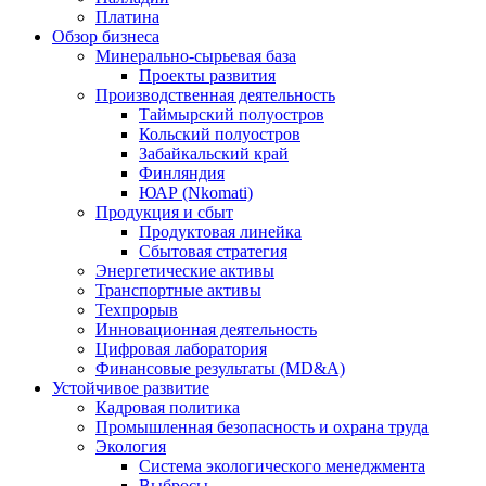
Платина
Обзор бизнеса
Минерально-сырьевая база
Проекты развития
Производственная деятельность
Таймырский полуостров
Кольский полуостров
Забайкальский край
Финляндия
ЮАР (Nkomati)
Продукция и сбыт
Продуктовая линейка
Сбытовая стратегия
Энергетические активы
Транспортные активы
Техпрорыв
Инновационная деятельность
Цифровая лаборатория
Финансовые результаты (MD&A)
Устойчивое развитие
Кадровая политика
Промышленная безопасность и охрана труда
Экология
Система экологического менеджмента
Выбросы