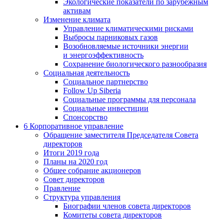
Экологические показатели по зарубежным
активам
Изменение климата
Управление климатическими рисками
Выбросы парниковых газов
Возобновляемые источники энергии
и энергоэффективность
Сохранение биологического разнообразия
Социальная деятельность
Социальное партнерство
Follow Up Siberia
Социальные программы для персонала
Социальные инвестиции
Спонсорство
6
Корпоративное управление
Обращение заместителя Председателя Совета
директоров
Итоги 2019 года
Планы на 2020 год
Общее собрание акционеров
Совет директоров
Правление
Структура управления
Биографии членов совета директоров
Комитеты совета директоров