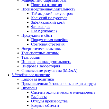
Минерально-сырьевая база
Проекты развития
Производственная деятельность
Таймырский полуостров
Кольский полуостров
Забайкальский край
Финляндия
ЮАР (Nkomati)
Продукция и сбыт
Продуктовая линейка
Сбытовая стратегия
Энергетические активы
Транспортные активы
Техпрорыв
Инновационная деятельность
Цифровая лаборатория
Финансовые результаты (MD&A)
5
Устойчивое развитие
Кадровая политика
Промышленная безопасность и охрана труда
Экология
Система экологического менеджмента
Выбросы
Отходы производства
Водные объекты