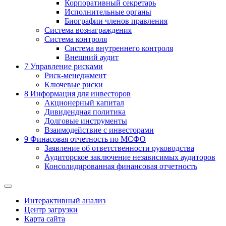
Корпоративный секретарь
Исполнительные органы
Биографии членов правления
Система вознаграждения
Система контроля
Система внутреннего контроля
Внешний аудит
7
Управление рисками
Риск-менеджмент
Ключевые риски
8
Информация для инвесторов
Акционерный капитал
Дивидендная политика
Долговые инструменты
Взаимодействие с инвеcторами
9
Финасовая отчетность по МСФО
Заявление об ответственности руководства
Аудиторское заключение независимых аудиторов
Консолидированная финансовая отчетность
Интерактивный анализ
Центр загрузки
Карта сайта