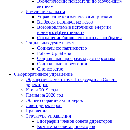
Экологические показатели по зарубежным
активам
Изменение климата
Управление климатическими рисками
Выбросы парниковых газов
Возобновляемые источники энергии
и энергоэффективность
Сохранение биологического разнообразия
Социальная деятельность
Социальное партнерство
Follow Up Siberia
Социальные программы для персонала
Социальные инвестиции
Спонсорство
6
Корпоративное управление
Обращение заместителя Председателя Совета
директоров
Итоги 2019 года
Планы на 2020 год
Общее собрание акционеров
Совет директоров
Правление
Структура управления
Биографии членов совета директоров
Комитеты совета директоров