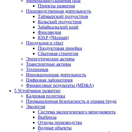
Минерально-сырьевая база
Проекты развития
Производственная деятельность
Таймырский полуостров
Кольский полуостров
Забайкальский край
Финляндия
ЮАР (Nkomati)
Продукция и сбыт
Продуктовая линейка
Сбытовая стратегия
Энергетические активы
Транспортные активы
Техпрорыв
Инновационная деятельность
Цифровая лаборатория
Финансовые результаты (MD&A)
5
Устойчивое развитие
Кадровая политика
Промышленная безопасность и охрана труда
Экология
Система экологического менеджмента
Выбросы
Отходы производства
Водные объекты