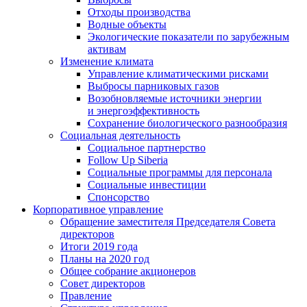
Отходы производства
Водные объекты
Экологические показатели по зарубежным
активам
Изменение климата
Управление климатическими рисками
Выбросы парниковых газов
Возобновляемые источники энергии
и энергоэффективность
Сохранение биологического разнообразия
Социальная деятельность
Социальное партнерство
Follow Up Siberia
Социальные программы для персонала
Социальные инвестиции
Спонсорство
Корпоративное управление
Обращение заместителя Председателя Совета
директоров
Итоги 2019 года
Планы на 2020 год
Общее собрание акционеров
Совет директоров
Правление