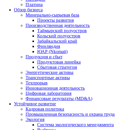
Платина
Обзор бизнеса
Минерально-сырьевая база
Проекты развития
Производственная деятельность
Таймырский полуостров
Кольский полуостров
Забайкальский край
Финляндия
ЮАР (Nkomati)
Продукция и сбыт
Продуктовая линейка
Сбытовая стратегия
Энергетические активы
Транспортные активы
Техпрорыв
Инновационная деятельность
Цифровая лаборатория
Финансовые результаты (MD&A)
Устойчивое развитие
Кадровая политика
Промышленная безопасность и охрана труда
Экология
Система экологического менеджмента
Выбросы