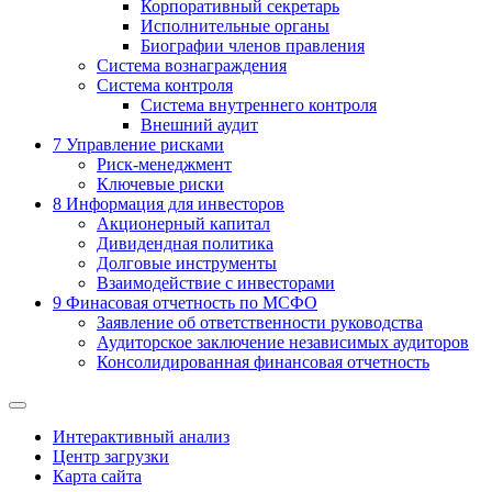
Корпоративный секретарь
Исполнительные органы
Биографии членов правления
Система вознаграждения
Система контроля
Система внутреннего контроля
Внешний аудит
7
Управление рисками
Риск-менеджмент
Ключевые риски
8
Информация для инвесторов
Акционерный капитал
Дивидендная политика
Долговые инструменты
Взаимодействие с инвеcторами
9
Финасовая отчетность по МСФО
Заявление об ответственности руководства
Аудиторское заключение независимых аудиторов
Консолидированная финансовая отчетность
Интерактивный анализ
Центр загрузки
Карта сайта