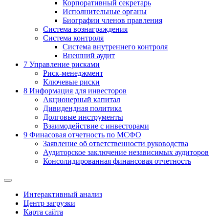
Корпоративный секретарь
Исполнительные органы
Биографии членов правления
Система вознаграждения
Система контроля
Система внутреннего контроля
Внешний аудит
7
Управление рисками
Риск-менеджмент
Ключевые риски
8
Информация для инвесторов
Акционерный капитал
Дивидендная политика
Долговые инструменты
Взаимодействие с инвеcторами
9
Финасовая отчетность по МСФО
Заявление об ответственности руководства
Аудиторское заключение независимых аудиторов
Консолидированная финансовая отчетность
Интерактивный анализ
Центр загрузки
Карта сайта