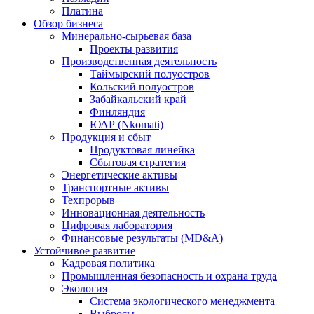
Платина
Обзор бизнеса
Минерально-сырьевая база
Проекты развития
Производственная деятельность
Таймырский полуостров
Кольский полуостров
Забайкальский край
Финляндия
ЮАР (Nkomati)
Продукция и сбыт
Продуктовая линейка
Сбытовая стратегия
Энергетические активы
Транспортные активы
Техпрорыв
Инновационная деятельность
Цифровая лаборатория
Финансовые результаты (MD&A)
Устойчивое развитие
Кадровая политика
Промышленная безопасность и охрана труда
Экология
Система экологического менеджмента
Выбросы