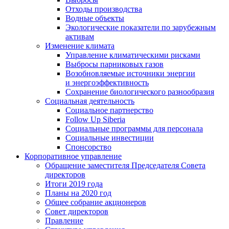
Отходы производства
Водные объекты
Экологические показатели по зарубежным
активам
Изменение климата
Управление климатическими рисками
Выбросы парниковых газов
Возобновляемые источники энергии
и энергоэффективность
Сохранение биологического разнообразия
Социальная деятельность
Социальное партнерство
Follow Up Siberia
Социальные программы для персонала
Социальные инвестиции
Спонсорство
Корпоративное управление
Обращение заместителя Председателя Совета
директоров
Итоги 2019 года
Планы на 2020 год
Общее собрание акционеров
Совет директоров
Правление