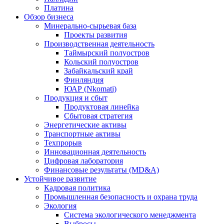
Платина
Обзор бизнеса
Минерально-сырьевая база
Проекты развития
Производственная деятельность
Таймырский полуостров
Кольский полуостров
Забайкальский край
Финляндия
ЮАР (Nkomati)
Продукция и сбыт
Продуктовая линейка
Сбытовая стратегия
Энергетические активы
Транспортные активы
Техпрорыв
Инновационная деятельность
Цифровая лаборатория
Финансовые результаты (MD&A)
Устойчивое развитие
Кадровая политика
Промышленная безопасность и охрана труда
Экология
Система экологического менеджмента
Выбросы