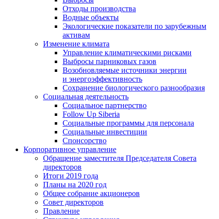
Отходы производства
Водные объекты
Экологические показатели по зарубежным
активам
Изменение климата
Управление климатическими рисками
Выбросы парниковых газов
Возобновляемые источники энергии
и энергоэффективность
Сохранение биологического разнообразия
Социальная деятельность
Социальное партнерство
Follow Up Siberia
Социальные программы для персонала
Социальные инвестиции
Спонсорство
Корпоративное управление
Обращение заместителя Председателя Совета
директоров
Итоги 2019 года
Планы на 2020 год
Общее собрание акционеров
Совет директоров
Правление