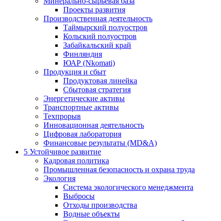
Минерально-сырьевая база
Проекты развития
Производственная деятельность
Таймырский полуостров
Кольский полуостров
Забайкальский край
Финляндия
ЮАР (Nkomati)
Продукция и сбыт
Продуктовая линейка
Сбытовая стратегия
Энергетические активы
Транспортные активы
Техпрорыв
Инновационная деятельность
Цифровая лаборатория
Финансовые результаты (MD&A)
5
Устойчивое развитие
Кадровая политика
Промышленная безопасность и охрана труда
Экология
Система экологического менеджмента
Выбросы
Отходы производства
Водные объекты