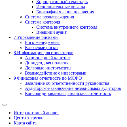
Корпоративный секретарь
Исполнительные органы
Биографии членов правления
Система вознаграждения
Система контроля
Система внутреннего контроля
Внешний аудит
7
Управление рисками
Риск-менеджмент
Ключевые риски
8
Информация для инвесторов
Акционерный капитал
Дивидендная политика
Долговые инструменты
Взаимодействие с инвеcторами
9
Финасовая отчетность по МСФО
Заявление об ответственности руководства
Аудиторское заключение независимых аудиторов
Консолидированная финансовая отчетность
Интерактивный анализ
Центр загрузки
Карта сайта