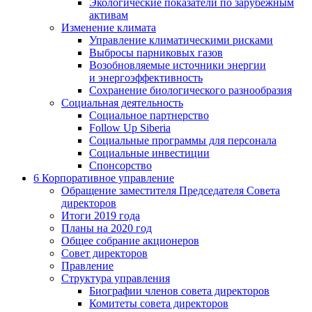
Экологические показатели по зарубежным
активам
Изменение климата
Управление климатическими рисками
Выбросы парниковых газов
Возобновляемые источники энергии
и энергоэффективность
Сохранение биологического разнообразия
Социальная деятельность
Социальное партнерство
Follow Up Siberia
Социальные программы для персонала
Социальные инвестиции
Спонсорство
6
Корпоративное управление
Обращение заместителя Председателя Совета
директоров
Итоги 2019 года
Планы на 2020 год
Общее собрание акционеров
Совет директоров
Правление
Структура управления
Биографии членов совета директоров
Комитеты совета директоров