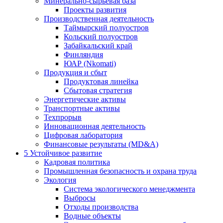
Минерально-сырьевая база
Проекты развития
Производственная деятельность
Таймырский полуостров
Кольский полуостров
Забайкальский край
Финляндия
ЮАР (Nkomati)
Продукция и сбыт
Продуктовая линейка
Сбытовая стратегия
Энергетические активы
Транспортные активы
Техпрорыв
Инновационная деятельность
Цифровая лаборатория
Финансовые результаты (MD&A)
5
Устойчивое развитие
Кадровая политика
Промышленная безопасность и охрана труда
Экология
Система экологического менеджмента
Выбросы
Отходы производства
Водные объекты