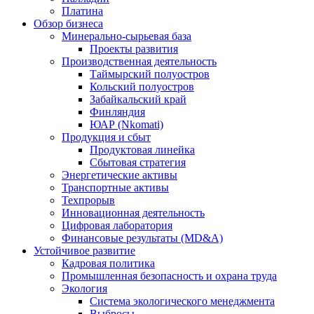
Платина
Обзор бизнеса
Минерально-сырьевая база
Проекты развития
Производственная деятельность
Таймырский полуостров
Кольский полуостров
Забайкальский край
Финляндия
ЮАР (Nkomati)
Продукция и сбыт
Продуктовая линейка
Сбытовая стратегия
Энергетические активы
Транспортные активы
Техпрорыв
Инновационная деятельность
Цифровая лаборатория
Финансовые результаты (MD&A)
Устойчивое развитие
Кадровая политика
Промышленная безопасность и охрана труда
Экология
Система экологического менеджмента
Выбросы