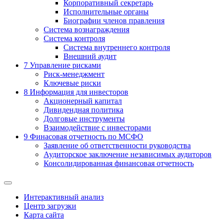
Корпоративный секретарь
Исполнительные органы
Биографии членов правления
Система вознаграждения
Система контроля
Система внутреннего контроля
Внешний аудит
7
Управление рисками
Риск-менеджмент
Ключевые риски
8
Информация для инвесторов
Акционерный капитал
Дивидендная политика
Долговые инструменты
Взаимодействие с инвеcторами
9
Финасовая отчетность по МСФО
Заявление об ответственности руководства
Аудиторское заключение независимых аудиторов
Консолидированная финансовая отчетность
Интерактивный анализ
Центр загрузки
Карта сайта