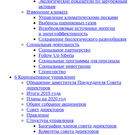
Экологические показатели по зарубежным
активам
Изменение климата
Управление климатическими рисками
Выбросы парниковых газов
Возобновляемые источники энергии
и энергоэффективность
Сохранение биологического разнообразия
Социальная деятельность
Социальное партнерство
Follow Up Siberia
Социальные программы для персонала
Социальные инвестиции
Спонсорство
6
Корпоративное управление
Обращение заместителя Председателя Совета
директоров
Итоги 2019 года
Планы на 2020 год
Общее собрание акционеров
Совет директоров
Правление
Структура управления
Биографии членов совета директоров
Комитеты совета директоров