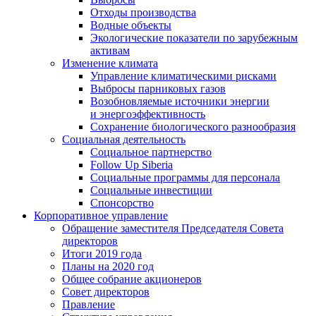
Отходы производства
Водные объекты
Экологические показатели по зарубежным
активам
Изменение климата
Управление климатическими рисками
Выбросы парниковых газов
Возобновляемые источники энергии
и энергоэффективность
Сохранение биологического разнообразия
Социальная деятельность
Социальное партнерство
Follow Up Siberia
Социальные программы для персонала
Социальные инвестиции
Спонсорство
Корпоративное управление
Обращение заместителя Председателя Совета
директоров
Итоги 2019 года
Планы на 2020 год
Общее собрание акционеров
Совет директоров
Правление