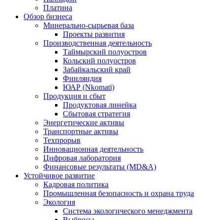
Платина
Обзор бизнеса
Минерально-сырьевая база
Проекты развития
Производственная деятельность
Таймырский полуостров
Кольский полуостров
Забайкальский край
Финляндия
ЮАР (Nkomati)
Продукция и сбыт
Продуктовая линейка
Сбытовая стратегия
Энергетические активы
Транспортные активы
Техпрорыв
Инновационная деятельность
Цифровая лаборатория
Финансовые результаты (MD&A)
Устойчивое развитие
Кадровая политика
Промышленная безопасность и охрана труда
Экология
Система экологического менеджмента
Выбросы