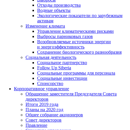
Отходы производства
Водные объекты
Экологические показатели по зарубежным
активам
Изменение климата
Управление климатическими рисками
Выбросы парниковых газов
Возобновляемые источники энергии
и энергоэффективность
Сохранение биологического разнообразия
Социальная деятельность
Социальное партнерство
Follow Up Siberia
Социальные программы для персонала
Социальные инвестиции
Спонсорство
Корпоративное управление
Обращение заместителя Председателя Совета
директоров
Итоги 2019 года
Планы на 2020 год
Общее собрание акционеров
Совет директоров
Правление