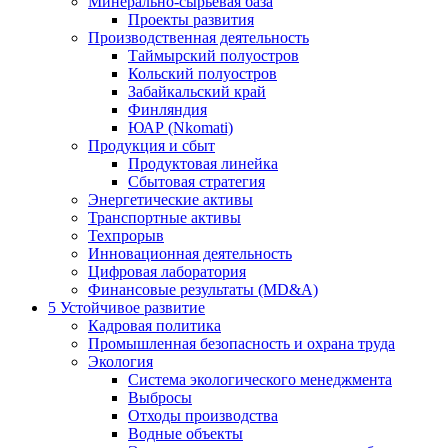
Минерально-сырьевая база
Проекты развития
Производственная деятельность
Таймырский полуостров
Кольский полуостров
Забайкальский край
Финляндия
ЮАР (Nkomati)
Продукция и сбыт
Продуктовая линейка
Сбытовая стратегия
Энергетические активы
Транспортные активы
Техпрорыв
Инновационная деятельность
Цифровая лаборатория
Финансовые результаты (MD&A)
5
Устойчивое развитие
Кадровая политика
Промышленная безопасность и охрана труда
Экология
Система экологического менеджмента
Выбросы
Отходы производства
Водные объекты