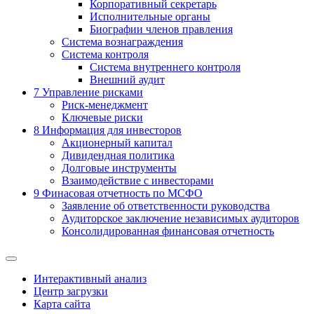
Корпоративный секретарь
Исполнительные органы
Биографии членов правления
Система вознаграждения
Система контроля
Система внутреннего контроля
Внешний аудит
7
Управление рисками
Риск-менеджмент
Ключевые риски
8
Информация для инвесторов
Акционерный капитал
Дивидендная политика
Долговые инструменты
Взаимодействие с инвеcторами
9
Финасовая отчетность по МСФО
Заявление об ответственности руководства
Аудиторское заключение независимых аудиторов
Консолидированная финансовая отчетность
Интерактивный анализ
Центр загрузки
Карта сайта