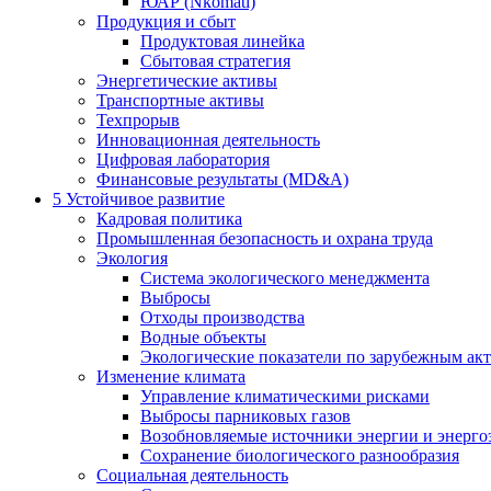
ЮАР (Nkomati)
Продукция и сбыт
Продуктовая линейка
Сбытовая стратегия
Энергетические активы
Транспортные активы
Техпрорыв
Инновационная деятельность
Цифровая лаборатория
Финансовые результаты (MD&A)
5
Устойчивое развитие
Кадровая политика
Промышленная безопасность и охрана труда
Экология
Система экологического менеджмента
Выбросы
Отходы производства
Водные объекты
Экологические показатели по зарубежным ак
Изменение климата
Управление климатическими рисками
Выбросы парниковых газов
Возобновляемые источники энергии и энерго
Сохранение биологического разнообразия
Социальная деятельность