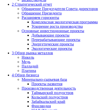
2
Стратегический отчет
Обращение Председателя Совета директоров
Обращение Президента
Расширяем горизонты
Комплексная экологическая программа
Ускорение роста производства
Основные инвестиционные проекты
Добывающие проекты
Перерабатывающие проекты
Энергетические проекты
Экологические проекты
3
Обзор рынка металлов
Никель
Медь
Палладий
Платина
4
Обзор бизнеса
Минерально-сырьевая база
Проекты развития
Производственная деятельность
Таймырский полуостров
Кольский полуостров
Забайкальский край
Финляндия