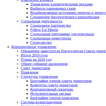
Управление климатическими рисками
Выбросы парниковых газов
Возобновляемые источники энергии и энерго
Сохранение биологического разнообразия
Социальная деятельность
Социальное партнерство
Follow Up Siberia
Социальные программы для персонала
Социальные инвестиции
Спонсорство
Корпоративное управление
Обращение заместителя Председателя Совета дирек
Итоги 2019 года
Планы на 2020 год
Общее собрание акционеров
Совет директоров
Правление
Структура управления
Биографии членов совета директоров
Комитеты совета директоров
Корпоративный секретарь
Исполнительные органы
Биографии членов правления
Система вознаграждения