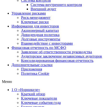
Система контроля
Система внутреннего контроля
Внешний аудит
Управление рисками
Риск-менеджмент
Ключевые риски
Информация для инвесторов
Акционерный капитал
Дивидендная политика
Долговые инструменты
Взаимодействие с инвеcторами
Финасовая отчетность по МСФО
Заявление об ответственности руководства
Аудиторское заключение независимых аудиторов
Консолидированная финансовая отчетность
Дополнительные ссылки
Приложения
Политика Cookie
Меню
1
О «Норникеле»
Краткий обзор
Ключевые показатели
Ключевые события года
Бизнес-модель