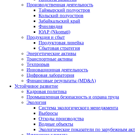
Производственная деятельность
Таймырский полуостров
Кольский полуостров
Забайкальский край
Финляндия
ЮАР (Nkomati)
Продукция и сбыт
Продуктовая линейка
Сбытовая стратегия
Энергетические активы
Транспортные активы
Техпрорыв
Инновационная деятельность
Цифровая лаборатория
Финансовые результаты (MD&A)
Устойчивое развитие
Кадровая политика
Промышленная безопасность и охрана труда
Экология
Система экологического менеджмента
Выбросы
Отходы производства
Водные объекты
Экологические показатели по зарубежным ак
Изменение климата