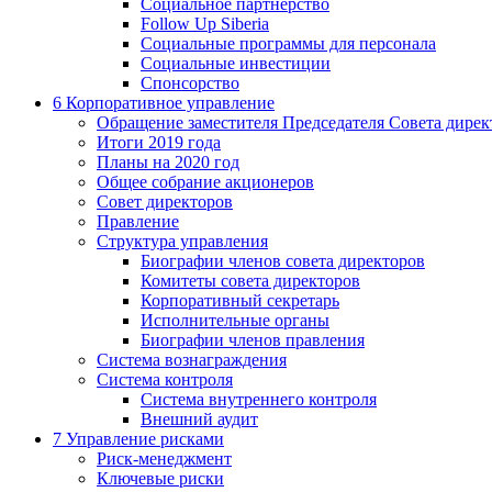
Социальное партнерство
Follow Up Siberia
Социальные программы для персонала
Социальные инвестиции
Спонсорство
6
Корпоративное управление
Обращение заместителя Председателя Совета дирек
Итоги 2019 года
Планы на 2020 год
Общее собрание акционеров
Совет директоров
Правление
Структура управления
Биографии членов совета директоров
Комитеты совета директоров
Корпоративный секретарь
Исполнительные органы
Биографии членов правления
Система вознаграждения
Система контроля
Система внутреннего контроля
Внешний аудит
7
Управление рисками
Риск-менеджмент
Ключевые риски