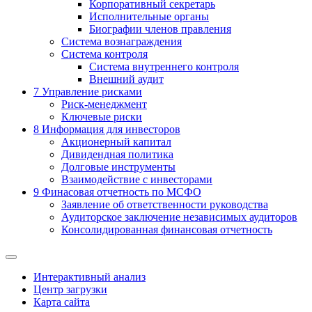
Корпоративный секретарь
Исполнительные органы
Биографии членов правления
Система вознаграждения
Система контроля
Система внутреннего контроля
Внешний аудит
7
Управление рисками
Риск-менеджмент
Ключевые риски
8
Информация для инвесторов
Акционерный капитал
Дивидендная политика
Долговые инструменты
Взаимодействие с инвеcторами
9
Финасовая отчетность по МСФО
Заявление об ответственности руководства
Аудиторское заключение независимых аудиторов
Консолидированная финансовая отчетность
Интерактивный анализ
Центр загрузки
Карта сайта