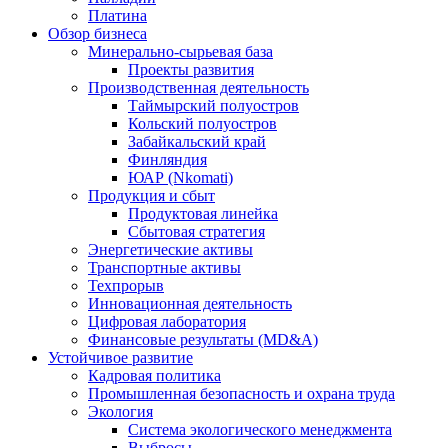
Платина
Обзор бизнеса
Минерально-сырьевая база
Проекты развития
Производственная деятельность
Таймырский полуостров
Кольский полуостров
Забайкальский край
Финляндия
ЮАР (Nkomati)
Продукция и сбыт
Продуктовая линейка
Сбытовая стратегия
Энергетические активы
Транспортные активы
Техпрорыв
Инновационная деятельность
Цифровая лаборатория
Финансовые результаты (MD&A)
Устойчивое развитие
Кадровая политика
Промышленная безопасность и охрана труда
Экология
Система экологического менеджмента
Выбросы