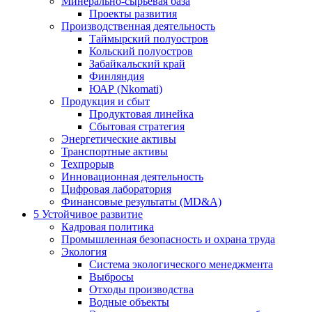
Минерально-сырьевая база
Проекты развития
Производственная деятельность
Таймырский полуостров
Кольский полуостров
Забайкальский край
Финляндия
ЮАР (Nkomati)
Продукция и сбыт
Продуктовая линейка
Сбытовая стратегия
Энергетические активы
Транспортные активы
Техпрорыв
Инновационная деятельность
Цифровая лаборатория
Финансовые результаты (MD&A)
5
Устойчивое развитие
Кадровая политика
Промышленная безопасность и охрана труда
Экология
Система экологического менеджмента
Выбросы
Отходы производства
Водные объекты