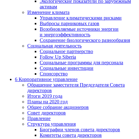
Экологические показатели по зарубежным
активам
Изменение климата
Управление климатическими рисками
Выбросы парниковых газов
Возобновляемые источники энергии
и энергоэффективность
Сохранение биологического разнообразия
Социальная деятельность
Социальное партнерство
Follow Up Siberia
Социальные программы для персонала
Социальные инвестиции
Спонсорство
6
Корпоративное управление
Обращение заместителя Председателя Совета
директоров
Итоги 2019 года
Планы на 2020 год
Общее собрание акционеров
Совет директоров
Правление
Структура управления
Биографии членов совета директоров
Комитеты совета директоров