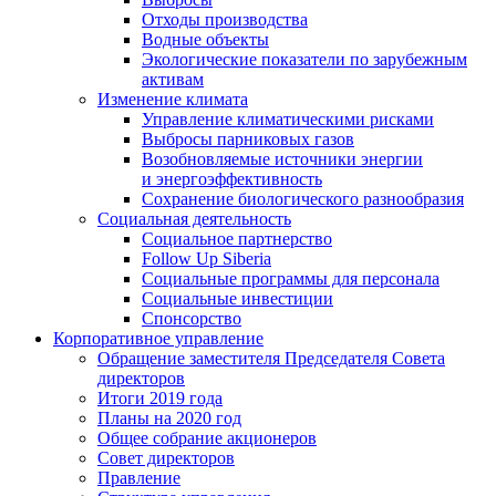
Отходы производства
Водные объекты
Экологические показатели по зарубежным
активам
Изменение климата
Управление климатическими рисками
Выбросы парниковых газов
Возобновляемые источники энергии
и энергоэффективность
Сохранение биологического разнообразия
Социальная деятельность
Социальное партнерство
Follow Up Siberia
Социальные программы для персонала
Социальные инвестиции
Спонсорство
Корпоративное управление
Обращение заместителя Председателя Совета
директоров
Итоги 2019 года
Планы на 2020 год
Общее собрание акционеров
Совет директоров
Правление