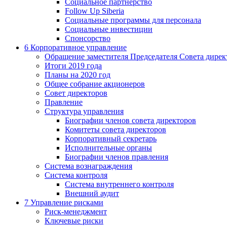
Социальное партнерство
Follow Up Siberia
Социальные программы для персонала
Социальные инвестиции
Спонсорство
6
Корпоративное управление
Обращение заместителя Председателя Совета дирек
Итоги 2019 года
Планы на 2020 год
Общее собрание акционеров
Совет директоров
Правление
Структура управления
Биографии членов совета директоров
Комитеты совета директоров
Корпоративный секретарь
Исполнительные органы
Биографии членов правления
Система вознаграждения
Система контроля
Система внутреннего контроля
Внешний аудит
7
Управление рисками
Риск-менеджмент
Ключевые риски