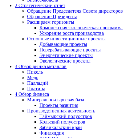
2
Стратегический отчет
Обращение Председателя Совета директоров
Обращение Президента
Расширяем горизонты
Комплексная экологическая программа
Ускорение роста производства
Основные инвестиционные проекты
Добывающие проекты
Перерабатывающие проекты
Энергетические проекты
Экологические проекты
3
Обзор рынка металлов
Никель
Медь
Палладий
Платина
4
Обзор бизнеса
Минерально-сырьевая база
Проекты развития
Производственная деятельность
Таймырский полуостров
Кольский полуостров
Забайкальский край
Финляндия