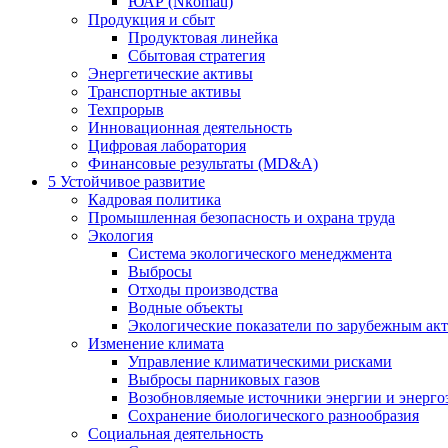
ЮАР (Nkomati)
Продукция и сбыт
Продуктовая линейка
Сбытовая стратегия
Энергетические активы
Транспортные активы
Техпрорыв
Инновационная деятельность
Цифровая лаборатория
Финансовые результаты (MD&A)
5
Устойчивое развитие
Кадровая политика
Промышленная безопасность и охрана труда
Экология
Система экологического менеджмента
Выбросы
Отходы производства
Водные объекты
Экологические показатели по зарубежным ак
Изменение климата
Управление климатическими рисками
Выбросы парниковых газов
Возобновляемые источники энергии и энерго
Сохранение биологического разнообразия
Социальная деятельность