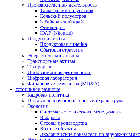
Производственная деятельность
Таймырский полуостров
Кольский полуостров
Забайкальский край
Финляндия
ЮАР (Nkomati)
Продукция и сбыт
Продуктовая линейка
Сбытовая стратегия
Энергетические активы
Транспортные активы
Техпрорыв
Инновационная деятельность
Цифровая лаборатория
Финансовые результаты (MD&A)
Устойчивое развитие
Кадровая политика
Промышленная безопасность и охрана труда
Экология
Система экологического менеджмента
Выбросы
Отходы производства
Водные объекты
Экологические показатели по зарубежным ак
Изменение климата