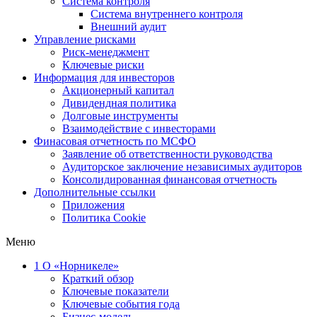
Система контроля
Система внутреннего контроля
Внешний аудит
Управление рисками
Риск-менеджмент
Ключевые риски
Информация для инвесторов
Акционерный капитал
Дивидендная политика
Долговые инструменты
Взаимодействие с инвеcторами
Финасовая отчетность по МСФО
Заявление об ответственности руководства
Аудиторское заключение независимых аудиторов
Консолидированная финансовая отчетность
Дополнительные ссылки
Приложения
Политика Cookie
Меню
1
О «Норникеле»
Краткий обзор
Ключевые показатели
Ключевые события года
Бизнес-модель