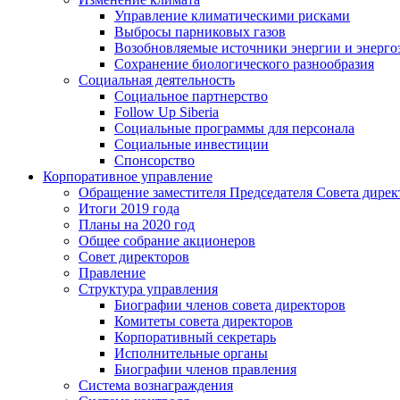
Управление климатическими рисками
Выбросы парниковых газов
Возобновляемые источники энергии и энерго
Сохранение биологического разнообразия
Социальная деятельность
Социальное партнерство
Follow Up Siberia
Социальные программы для персонала
Социальные инвестиции
Спонсорство
Корпоративное управление
Обращение заместителя Председателя Совета дирек
Итоги 2019 года
Планы на 2020 год
Общее собрание акционеров
Совет директоров
Правление
Структура управления
Биографии членов совета директоров
Комитеты совета директоров
Корпоративный секретарь
Исполнительные органы
Биографии членов правления
Система вознаграждения