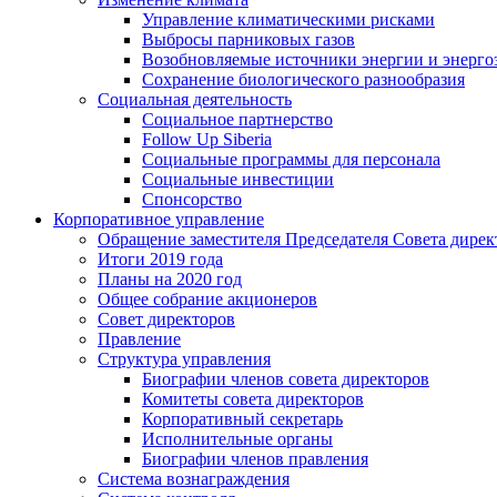
Управление климатическими рисками
Выбросы парниковых газов
Возобновляемые источники энергии и энерго
Сохранение биологического разнообразия
Социальная деятельность
Социальное партнерство
Follow Up Siberia
Социальные программы для персонала
Социальные инвестиции
Спонсорство
Корпоративное управление
Обращение заместителя Председателя Совета дирек
Итоги 2019 года
Планы на 2020 год
Общее собрание акционеров
Совет директоров
Правление
Структура управления
Биографии членов совета директоров
Комитеты совета директоров
Корпоративный секретарь
Исполнительные органы
Биографии членов правления
Система вознаграждения