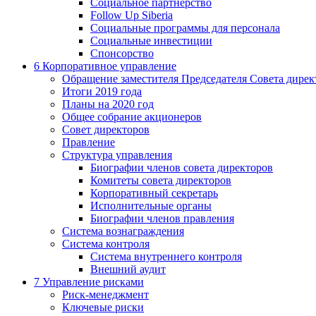
Социальное партнерство
Follow Up Siberia
Социальные программы для персонала
Социальные инвестиции
Спонсорство
6
Корпоративное управление
Обращение заместителя Председателя Совета дирек
Итоги 2019 года
Планы на 2020 год
Общее собрание акционеров
Совет директоров
Правление
Структура управления
Биографии членов совета директоров
Комитеты совета директоров
Корпоративный секретарь
Исполнительные органы
Биографии членов правления
Система вознаграждения
Система контроля
Система внутреннего контроля
Внешний аудит
7
Управление рисками
Риск-менеджмент
Ключевые риски