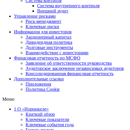
Система контроля
Система внутреннего контроля
Внешний аудит
Управление рисками
Риск-менеджмент
Ключевые риски
Информация для инвесторов
Акционерный капитал
Дивидендная политика
Долговые инструменты
Взаимодействие с инвеcторами
Финасовая отчетность по МСФО
Заявление об ответственности руководства
Аудиторское заключение независимых аудиторов
Консолидированная финансовая отчетность
Дополнительные ссылки
Приложения
Политика Cookie
Меню
1
О «Норникеле»
Краткий обзор
Ключевые показатели
Ключевые события года
Бизнес-модель