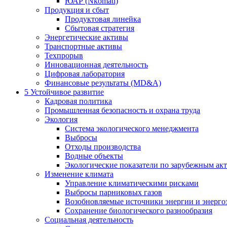
ЮАР (Nkomati)
Продукция и сбыт
Продуктовая линейка
Сбытовая стратегия
Энергетические активы
Транспортные активы
Техпрорыв
Инновационная деятельность
Цифровая лаборатория
Финансовые результаты (MD&A)
5
Устойчивое развитие
Кадровая политика
Промышленная безопасность и охрана труда
Экология
Система экологического менеджмента
Выбросы
Отходы производства
Водные объекты
Экологические показатели по зарубежным ак
Изменение климата
Управление климатическими рисками
Выбросы парниковых газов
Возобновляемые источники энергии и энерго
Сохранение биологического разнообразия
Социальная деятельность