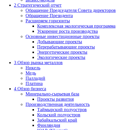
2
Стратегический отчет
Обращение Председателя Совета директоров
Обращение Президента
Расширяем горизонты
Комплексная экологическая программа
Ускорение роста производства
Основные инвестиционные проекты
Добывающие проекты
Перерабатывающие проекты
Энергетические проекты
Экологические проекты
3
Обзор рынка металлов
Никель
Медь
Палладий
Платина
4
Обзор бизнеса
Минерально-сырьевая база
Проекты развития
Производственная деятельность
Таймырский полуостров
Кольский полуостров
Забайкальский край
Финляндия