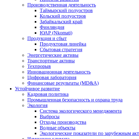
Производственная деятельность
Таймырский полуостров
Кольский полуостров
Забайкальский край
Финляндия
ЮАР (Nkomati)
Продукция и сбыт
Продуктовая линейка
Сбытовая стратегия
Энергетические активы
Транспортные активы
Техпрорыв
Инновационная деятельность
Цифровая лаборатория
Финансовые результаты (MD&A)
Устойчивое развитие
Кадровая политика
Промышленная безопасность и охрана труда
Экология
Система экологического менеджмента
Выбросы
Отходы производства
Водные объекты
Экологические показатели по зарубежным ак
Изменение климата