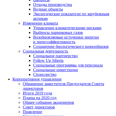
Отходы производства
Водные объекты
Экологические показатели по зарубежным
активам
Изменение климата
Управление климатическими рисками
Выбросы парниковых газов
Возобновляемые источники энергии
и энергоэффективность
Сохранение биологического разнообразия
Социальная деятельность
Социальное партнерство
Follow Up Siberia
Социальные программы для персонала
Социальные инвестиции
Спонсорство
Корпоративное управление
Обращение заместителя Председателя Совета
директоров
Итоги 2019 года
Планы на 2020 год
Общее собрание акционеров
Совет директоров
Правление