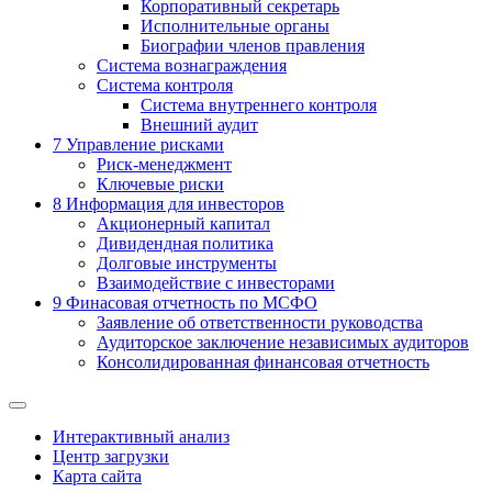
Корпоративный секретарь
Исполнительные органы
Биографии членов правления
Система вознаграждения
Система контроля
Система внутреннего контроля
Внешний аудит
7
Управление рисками
Риск-менеджмент
Ключевые риски
8
Информация для инвесторов
Акционерный капитал
Дивидендная политика
Долговые инструменты
Взаимодействие с инвеcторами
9
Финасовая отчетность по МСФО
Заявление об ответственности руководства
Аудиторское заключение независимых аудиторов
Консолидированная финансовая отчетность
Интерактивный анализ
Центр загрузки
Карта сайта