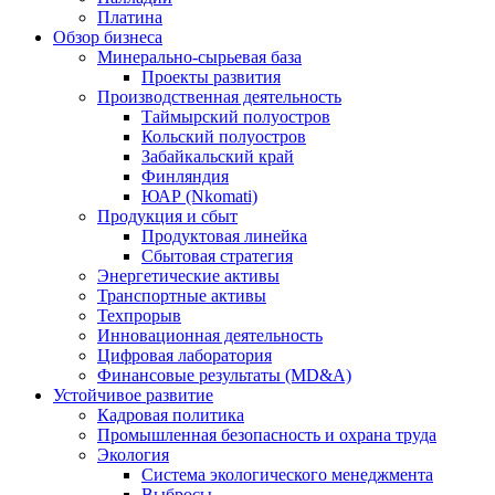
Платина
Обзор бизнеса
Минерально-сырьевая база
Проекты развития
Производственная деятельность
Таймырский полуостров
Кольский полуостров
Забайкальский край
Финляндия
ЮАР (Nkomati)
Продукция и сбыт
Продуктовая линейка
Сбытовая стратегия
Энергетические активы
Транспортные активы
Техпрорыв
Инновационная деятельность
Цифровая лаборатория
Финансовые результаты (MD&A)
Устойчивое развитие
Кадровая политика
Промышленная безопасность и охрана труда
Экология
Система экологического менеджмента
Выбросы