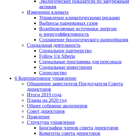
Экологические показатели по зарубежным
активам
Изменение климата
Управление климатическими рисками
Выбросы парниковых газов
Возобновляемые источники энергии
и энергоэффективность
Сохранение биологического разнообразия
Социальная деятельность
Социальное партнерство
Follow Up Siberia
Социальные программы для персонала
Социальные инвестиции
Спонсорство
6
Корпоративное управление
Обращение заместителя Председателя Совета
директоров
Итоги 2019 года
Планы на 2020 год
Общее собрание акционеров
Совет директоров
Правление
Структура управления
Биографии членов совета директоров
Комитеты совета директоров