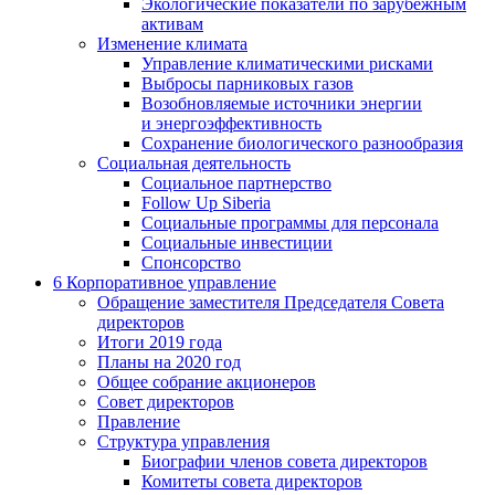
Экологические показатели по зарубежным
активам
Изменение климата
Управление климатическими рисками
Выбросы парниковых газов
Возобновляемые источники энергии
и энергоэффективность
Сохранение биологического разнообразия
Социальная деятельность
Социальное партнерство
Follow Up Siberia
Социальные программы для персонала
Социальные инвестиции
Спонсорство
6
Корпоративное управление
Обращение заместителя Председателя Совета
директоров
Итоги 2019 года
Планы на 2020 год
Общее собрание акционеров
Совет директоров
Правление
Структура управления
Биографии членов совета директоров
Комитеты совета директоров