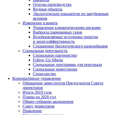
Отходы производства
Водные объекты
Экологические показатели по зарубежным
активам
Изменение климата
Управление климатическими рисками
Выбросы парниковых газов
Возобновляемые источники энергии
и энергоэффективность
Сохранение биологического разнообразия
Социальная деятельность
Социальное партнерство
Follow Up Siberia
Социальные программы для персонала
Социальные инвестиции
Спонсорство
Корпоративное управление
Обращение заместителя Председателя Совета
директоров
Итоги 2019 года
Планы на 2020 год
Общее собрание акционеров
Совет директоров
Правление