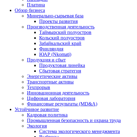
Платина
Обзор бизнеса
Минерально-сырьевая база
Проекты развития
Производственная деятельность
Таймырский полуостров
Кольский полуостров
Забайкальский край
Финляндия
ЮАР (Nkomati)
Продукция и сбыт
Продуктовая линейка
Сбытовая стратегия
Энергетические активы
Транспортные активы
Техпрорыв
Инновационная деятельность
Цифровая лаборатория
Финансовые результаты (MD&A)
Устойчивое развитие
Кадровая политика
Промышленная безопасность и охрана труда
Экология
Система экологического менеджмента
Выбросы