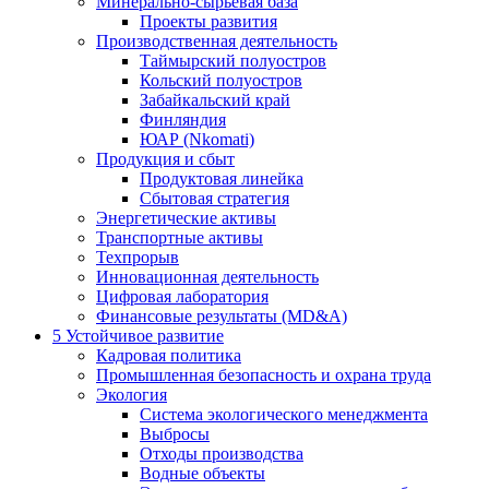
Минерально-сырьевая база
Проекты развития
Производственная деятельность
Таймырский полуостров
Кольский полуостров
Забайкальский край
Финляндия
ЮАР (Nkomati)
Продукция и сбыт
Продуктовая линейка
Сбытовая стратегия
Энергетические активы
Транспортные активы
Техпрорыв
Инновационная деятельность
Цифровая лаборатория
Финансовые результаты (MD&A)
5
Устойчивое развитие
Кадровая политика
Промышленная безопасность и охрана труда
Экология
Система экологического менеджмента
Выбросы
Отходы производства
Водные объекты