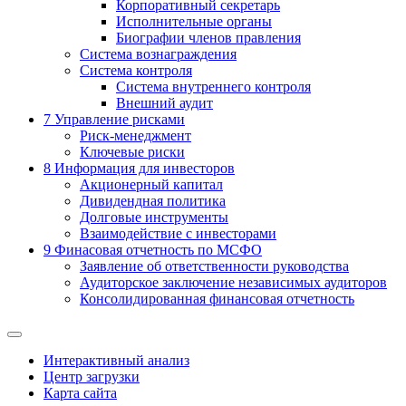
Корпоративный секретарь
Исполнительные органы
Биографии членов правления
Система вознаграждения
Система контроля
Система внутреннего контроля
Внешний аудит
7
Управление рисками
Риск-менеджмент
Ключевые риски
8
Информация для инвесторов
Акционерный капитал
Дивидендная политика
Долговые инструменты
Взаимодействие с инвеcторами
9
Финасовая отчетность по МСФО
Заявление об ответственности руководства
Аудиторское заключение независимых аудиторов
Консолидированная финансовая отчетность
Интерактивный анализ
Центр загрузки
Карта сайта