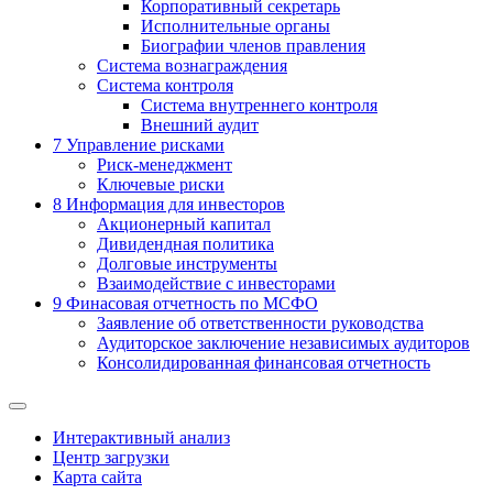
Корпоративный секретарь
Исполнительные органы
Биографии членов правления
Система вознаграждения
Система контроля
Система внутреннего контроля
Внешний аудит
7
Управление рисками
Риск-менеджмент
Ключевые риски
8
Информация для инвесторов
Акционерный капитал
Дивидендная политика
Долговые инструменты
Взаимодействие с инвеcторами
9
Финасовая отчетность по МСФО
Заявление об ответственности руководства
Аудиторское заключение независимых аудиторов
Консолидированная финансовая отчетность
Интерактивный анализ
Центр загрузки
Карта сайта