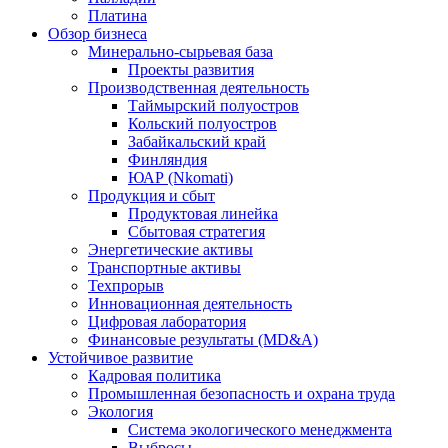
Платина
Обзор бизнеса
Минерально-сырьевая база
Проекты развития
Производственная деятельность
Таймырский полуостров
Кольский полуостров
Забайкальский край
Финляндия
ЮАР (Nkomati)
Продукция и сбыт
Продуктовая линейка
Сбытовая стратегия
Энергетические активы
Транспортные активы
Техпрорыв
Инновационная деятельность
Цифровая лаборатория
Финансовые результаты (MD&A)
Устойчивое развитие
Кадровая политика
Промышленная безопасность и охрана труда
Экология
Система экологического менеджмента
Выбросы