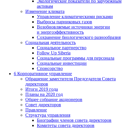
Экологические показатели по зарубежным
активам
Изменение климата
Управление климатическими рисками
Выбросы парниковых газов
Возобновляемые источники энергии
и энергоэффективность
Сохранение биологического разнообразия
Социальная деятельность
Социальное партнерство
Follow Up Siberia
Социальные программы для персонала
Социальные инвестиции
Спонсорство
6
Корпоративное управление
Обращение заместителя Председателя Совета
директоров
Итоги 2019 года
Планы на 2020 год
Общее собрание акционеров
Совет директоров
Правление
Структура управления
Биографии членов совета директоров
Комитеты совета директоров