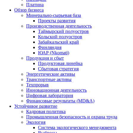
Платина
Обзор бизнеса
Минерально-сырьевая база
Проекты развития
Производственная деятельность
Таймырский полуостров
Кольский полуостров
Забайкальский край
Финляндия
ЮАР (Nkomati)
Продукция и сбыт
Продуктовая линейка
Сбытовая стратегия
Энергетические активы
Транспортные активы
Техпрорыв
Инновационная деятельность
Цифровая лаборатория
Финансовые результаты (MD&A)
Устойчивое развитие
Кадровая политика
Промышленная безопасность и охрана труда
Экология
Система экологического менеджмента
Выбросы