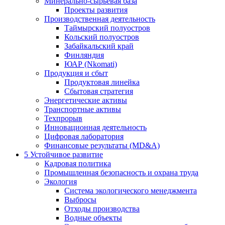
Минерально-сырьевая база
Проекты развития
Производственная деятельность
Таймырский полуостров
Кольский полуостров
Забайкальский край
Финляндия
ЮАР (Nkomati)
Продукция и сбыт
Продуктовая линейка
Сбытовая стратегия
Энергетические активы
Транспортные активы
Техпрорыв
Инновационная деятельность
Цифровая лаборатория
Финансовые результаты (MD&A)
5
Устойчивое развитие
Кадровая политика
Промышленная безопасность и охрана труда
Экология
Система экологического менеджмента
Выбросы
Отходы производства
Водные объекты