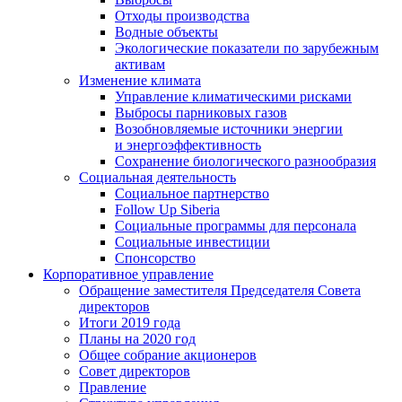
Отходы производства
Водные объекты
Экологические показатели по зарубежным
активам
Изменение климата
Управление климатическими рисками
Выбросы парниковых газов
Возобновляемые источники энергии
и энергоэффективность
Сохранение биологического разнообразия
Социальная деятельность
Социальное партнерство
Follow Up Siberia
Социальные программы для персонала
Социальные инвестиции
Спонсорство
Корпоративное управление
Обращение заместителя Председателя Совета
директоров
Итоги 2019 года
Планы на 2020 год
Общее собрание акционеров
Совет директоров
Правление