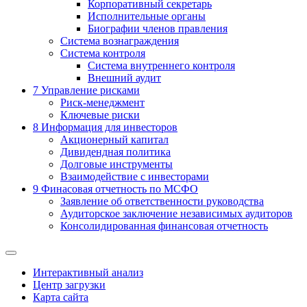
Корпоративный секретарь
Исполнительные органы
Биографии членов правления
Система вознаграждения
Система контроля
Система внутреннего контроля
Внешний аудит
7
Управление рисками
Риск-менеджмент
Ключевые риски
8
Информация для инвесторов
Акционерный капитал
Дивидендная политика
Долговые инструменты
Взаимодействие с инвеcторами
9
Финасовая отчетность по МСФО
Заявление об ответственности руководства
Аудиторское заключение независимых аудиторов
Консолидированная финансовая отчетность
Интерактивный анализ
Центр загрузки
Карта сайта