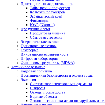
Производственная деятельность
Таймырский полуостров
Кольский полуостров
Забайкальский край
Финляндия
ЮАР (Nkomati)
Продукция и сбыт
Продуктовая линейка
Сбытовая стратегия
Энергетические активы
Транспортные активы
Техпрорыв
Инновационная деятельность
Цифровая лаборатория
Финансовые результаты (MD&A)
Устойчивое развитие
Кадровая политика
Промышленная безопасность и охрана труда
Экология
Система экологического менеджмента
Выбросы
Отходы производства
Водные объекты
Экологические показатели по зарубежным ак
Изменение климата