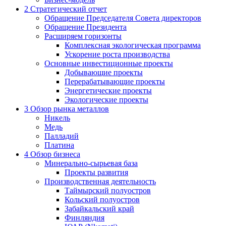
2
Стратегический отчет
Обращение Председателя Совета директоров
Обращение Президента
Расширяем горизонты
Комплексная экологическая программа
Ускорение роста производства
Основные инвестиционные проекты
Добывающие проекты
Перерабатывающие проекты
Энергетические проекты
Экологические проекты
3
Обзор рынка металлов
Никель
Медь
Палладий
Платина
4
Обзор бизнеса
Минерально-сырьевая база
Проекты развития
Производственная деятельность
Таймырский полуостров
Кольский полуостров
Забайкальский край
Финляндия