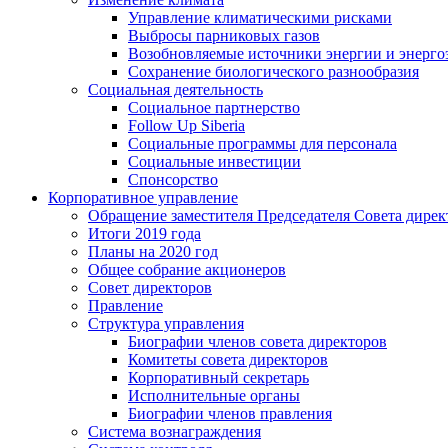
Управление климатическими рисками
Выбросы парниковых газов
Возобновляемые источники энергии и энерго
Сохранение биологического разнообразия
Социальная деятельность
Социальное партнерство
Follow Up Siberia
Социальные программы для персонала
Социальные инвестиции
Спонсорство
Корпоративное управление
Обращение заместителя Председателя Совета дирек
Итоги 2019 года
Планы на 2020 год
Общее собрание акционеров
Совет директоров
Правление
Структура управления
Биографии членов совета директоров
Комитеты совета директоров
Корпоративный секретарь
Исполнительные органы
Биографии членов правления
Система вознаграждения