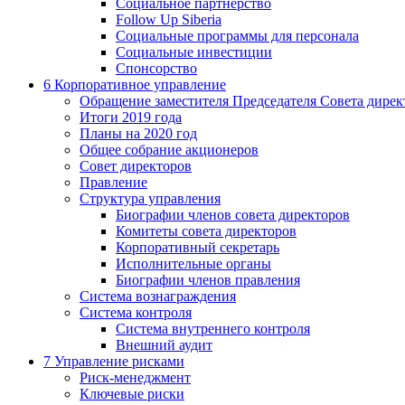
Социальное партнерство
Follow Up Siberia
Социальные программы для персонала
Социальные инвестиции
Спонсорство
6
Корпоративное управление
Обращение заместителя Председателя Совета дирек
Итоги 2019 года
Планы на 2020 год
Общее собрание акционеров
Совет директоров
Правление
Структура управления
Биографии членов совета директоров
Комитеты совета директоров
Корпоративный секретарь
Исполнительные органы
Биографии членов правления
Система вознаграждения
Система контроля
Система внутреннего контроля
Внешний аудит
7
Управление рисками
Риск-менеджмент
Ключевые риски