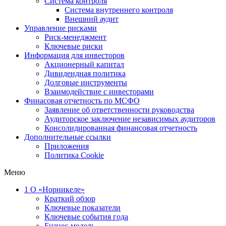
Система контроля
Система внутреннего контроля
Внешний аудит
Управление рисками
Риск-менеджмент
Ключевые риски
Информация для инвесторов
Акционерный капитал
Дивидендная политика
Долговые инструменты
Взаимодействие с инвеcторами
Финасовая отчетность по МСФО
Заявление об ответственности руководства
Аудиторское заключение независимых аудиторов
Консолидированная финансовая отчетность
Дополнительные ссылки
Приложения
Политика Cookie
Меню
1
О «Норникеле»
Краткий обзор
Ключевые показатели
Ключевые события года
Бизнес-модель