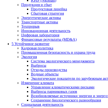
ЮАР (Nkomati)
Продукция и сбыт
Продуктовая линейка
Сбытовая стратегия
Энергетические активы
Транспортные активы
Техпрорыв
Инновационная деятельность
Цифровая лаборатория
Финансовые результаты (MD&A)
5
Устойчивое развитие
Кадровая политика
Промышленная безопасность и охрана труда
Экология
Система экологического менеджмента
Выбросы
Отходы производства
Водные объекты
Экологические показатели по зарубежным ак
Изменение климата
Управление климатическими рисками
Выбросы парниковых газов
Возобновляемые источники энергии и энерго
Сохранение биологического разнообразия
Социальная деятельность